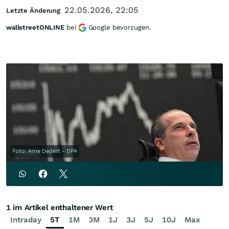
22.05.2026, 22:05
Letzte Änderung
wallstreetONLINE
bei
Google bevorzugen.
Foto: Arne Dedert - DPA
1 im Artikel enthaltener Wert
Intraday
5T
1M
3M
1J
3J
5J
10J
Max