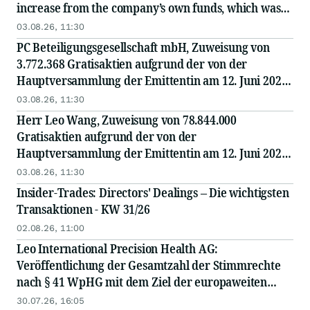
increase from the company’s own funds, which was
resolved at the issuer’s Annual General Meeting on
03.08.26, 11:30
12...
PC Beteiligungsgesellschaft mbH, Zuweisung von
3.772.368 Gratisaktien aufgrund der von der
Hauptversammlung der Emittentin am 12. Juni 2026
beschlossenen und am 28. Juli 2026 im
03.08.26, 11:30
Handelsregister...
Herr Leo Wang, Zuweisung von 78.844.000
Gratisaktien aufgrund der von der
Hauptversammlung der Emittentin am 12. Juni 2026
beschlossenen und am 28. Juli 2026 im
03.08.26, 11:30
Handelsregister eingetragenen...
Insider-Trades: Directors' Dealings – Die wichtigsten
Transaktionen - KW 31/26
02.08.26, 11:00
Leo International Precision Health AG:
Veröffentlichung der Gesamtzahl der Stimmrechte
nach § 41 WpHG mit dem Ziel der europaweiten
Verbreitung
30.07.26, 16:05