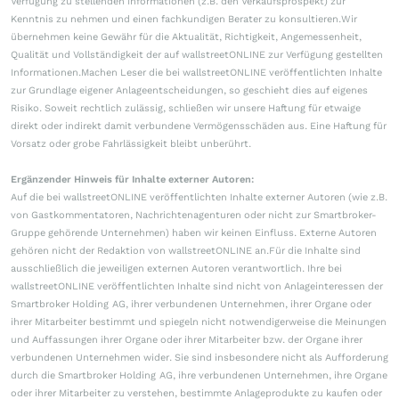
Verfügung zu stellenden Informationen (z.B. den Verkaufsprospekt) zur
Kenntnis zu nehmen und einen fachkundigen Berater zu konsultieren.Wir
übernehmen keine Gewähr für die Aktualität, Richtigkeit, Angemessenheit,
Qualität und Vollständigkeit der auf wallstreetONLINE zur Verfügung gestellten
Informationen.Machen Leser die bei wallstreetONLINE veröffentlichten Inhalte
zur Grundlage eigener Anlageentscheidungen, so geschieht dies auf eigenes
Risiko. Soweit rechtlich zulässig, schließen wir unsere Haftung für etwaige
direkt oder indirekt damit verbundene Vermögensschäden aus. Eine Haftung für
Vorsatz oder grobe Fahrlässigkeit bleibt unberührt.
Ergänzender Hinweis für Inhalte externer Autoren:
Auf die bei wallstreetONLINE veröffentlichten Inhalte externer Autoren (wie z.B.
von Gastkommentatoren, Nachrichtenagenturen oder nicht zur Smartbroker-
Gruppe gehörende Unternehmen) haben wir keinen Einfluss. Externe Autoren
gehören nicht der Redaktion von wallstreetONLINE an.Für die Inhalte sind
ausschließlich die jeweiligen externen Autoren verantwortlich. Ihre bei
wallstreetONLINE veröffentlichten Inhalte sind nicht von Anlageinteressen der
Smartbroker Holding AG, ihrer verbundenen Unternehmen, ihrer Organe oder
ihrer Mitarbeiter bestimmt und spiegeln nicht notwendigerweise die Meinungen
und Auffassungen ihrer Organe oder ihrer Mitarbeiter bzw. der Organe ihrer
verbundenen Unternehmen wider. Sie sind insbesondere nicht als Aufforderung
durch die Smartbroker Holding AG, ihre verbundenen Unternehmen, ihre Organe
oder ihrer Mitarbeiter zu verstehen, bestimmte Anlageprodukte zu kaufen oder