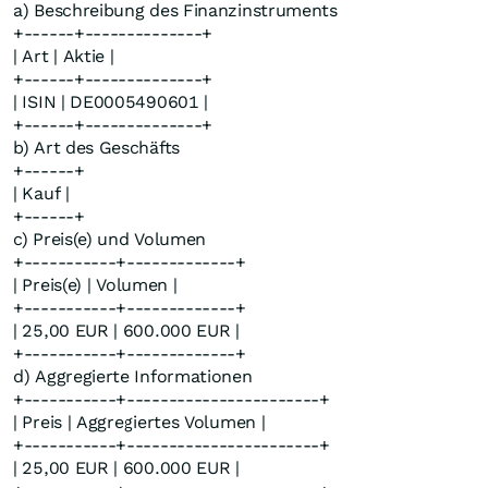
a) Beschreibung des Finanzinstruments
+------+--------------+
| Art | Aktie |
+------+--------------+
| ISIN | DE0005490601 |
+------+--------------+
b) Art des Geschäfts
+------+
| Kauf |
+------+
c) Preis(e) und Volumen
+-----------+-------------+
| Preis(e) | Volumen |
+-----------+-------------+
| 25,00 EUR | 600.000 EUR |
+-----------+-------------+
d) Aggregierte Informationen
+-----------+-----------------------+
| Preis | Aggregiertes Volumen |
+-----------+-----------------------+
| 25,00 EUR | 600.000 EUR |