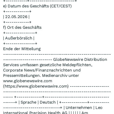
+-----------+-----------------------+
e) Datum des Geschäfts (CET/CEST)
+------------+
| 22.05.2026 |
+------------+
f) Ort des Geschäfts
+---------------+
| Außerbörslich |
+---------------+
Ende der Mitteilung
-------------------------------------------------------
------------------------- GlobeNewswire Distribution
Services umfassen gesetzliche Meldepflichten,
Corporate News/Finanznachrichten und
Pressemitteilungen. Medienarchiv unter
www.globenewswire.com
(https://www.globenewswire.com) --------------------
-------------------------------------------------------
----- +-------------+---------------------------------
------+ | Sprache | Deutsch | +-------------+----------
-----------------------------+ | Unternehmen | Leo
International Precision Health AG | | | | | | Am