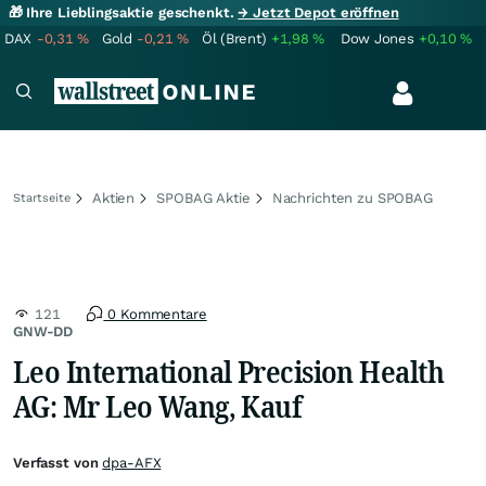
🎁 Ihre Lieblingsaktie geschenkt.
→ Jetzt Depot eröffnen
DAX
-0,31
%
Gold
-0,21
%
Öl (Brent)
+1,98
%
Dow Jones
+0,10
%
Aktien
SPOBAG Aktie
Nachrichten zu SPOBAG
Startseite
121
0 Kommentare
GNW-DD
Leo International Precision Health
AG: Mr Leo Wang, Kauf
Verfasst von
dpa-AFX