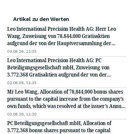
Artikel zu den Werten
Leo International Precision Health AG: Herr Leo
Wang, Zuweisung von 78.844.000 Gratisaktien
aufgrund der von der Hauptversammlung der
Emittentin am 12. Juni 2026 beschlossenen und am
03.08.26, 11:35
28. Juli 2026 im Handelsregister eingetragenen...
Leo International Precision Health AG: PC
Beteiligungsgesellschaft mbH, Zuweisung von
3.772.368 Gratisaktien aufgrund der von der
Hauptversammlung der Emittentin am 12. Juni 2026
03.08.26, 11:35
beschlossenen und am 28. Juli 2026 im
Mr Leo Wang, Allocation of 78,844,000 bonus shares
Handelsregister...
pursuant to the capital increase from the company’s
own funds, which was resolved at the issuer’s Annual
General Meeting on 12 June 2026 and...
03.08.26, 11:30
PC Beteiligungsgesellschaft mbH, Allocation of
3.772.368 bonus shares pursuant to the capital