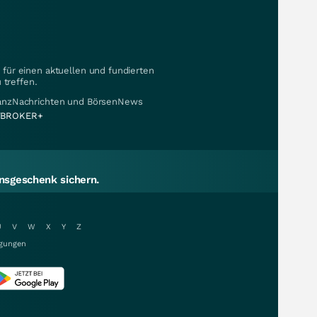
für einen aktuellen und fundierten
 treffen.
nanzNachrichten und BörsenNews
BROKER+
sgeschenk sichern.
U
V
W
X
Y
Z
gungen