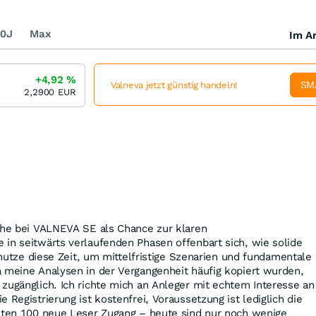
0J
Max
Im Ar
+4,92
%
SM
Valneva jetzt günstig handeln!
2,2900
EUR
Ruhe bei VALNEVA SE als Chance zur klaren
in seitwärts verlaufenden Phasen offenbart sich, wie solide
h nutze diese Zeit, um mittelfristige Szenarien und fundamentale
 meine Analysen in der Vergangenheit häufig kopiert wurden,
zugänglich. Ich richte mich an Anleger mit echtem Interesse an
 Registrierung ist kostenfrei, Voraussetzung ist lediglich die
alten 100 neue Leser Zugang – heute sind nur noch wenige