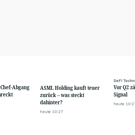
DeFi Techn
 Chef-Abgang
Vor Q2 zä
ASML Holding kauft teuer
hreckt
Signal
zurück – was steckt
dahinter?
heute 10:2
heute 10:27