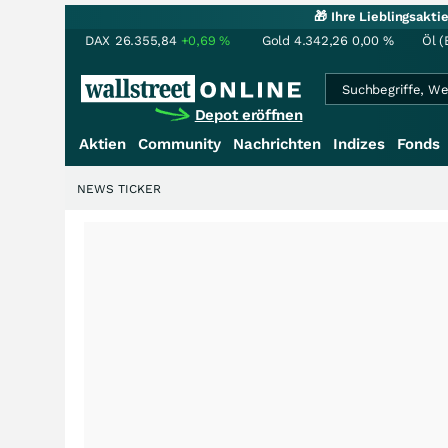
🎁 Ihre Lieblingsakt
DAX
26.355,84
+0,69
%
Gold
4.342,26
0,00
%
Öl (
Depot eröffnen
Aktien
Community
Nachrichten
Indizes
Fonds
NEWS TICKER