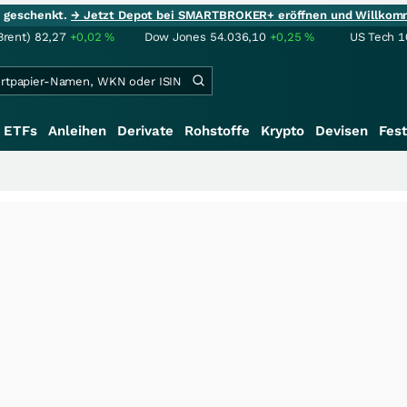
ie geschenkt.
→ Jetzt Depot bei SMARTBROKER+ eröffnen und Willkom
Brent)
82,27
+0,02
%
Dow Jones
54.036,10
+0,25
%
US Tech 1
ETFs
Anleihen
Derivate
Rohstoffe
Krypto
Devisen
Fest