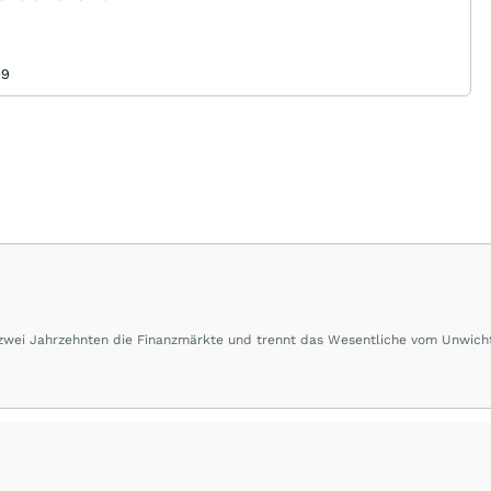
09
 zwei Jahrzehnten die Finanzmärkte und trennt das Wesentliche vom Unwich
herausragende Performance und Renditen liefern.