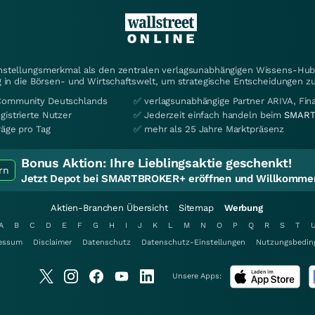
instellungsmerkmal als den zentralen verlagsunabhängigen Wissens-Hub 
 in die Börsen- und Wirtschaftswelt, um strategische Entscheidungen zu
Community Deutschlands
✅ verlagsunabhängige Partner ARIVA, Fi
gistrierte Nutzer
✅ Jederzeit einfach handeln beim
SMART
räge pro Tag
✅ mehr als 25 Jahre Marktpräsenz
Bonus Aktion:
Ihre Lieblingsaktie geschenkt!
rn
Jetzt Depot bei SMARTBROKER+ eröffnen und Willkommen
Aktien-Branchen Übersicht
Sitemap
Werbung
A
B
C
D
E
F
G
H
I
J
K
L
M
N
O
P
Q
R
S
T
essum
Disclaimer
Datenschutz
Datenschutz-Einstellungen
Nutzungsbedin
Unsere Apps: