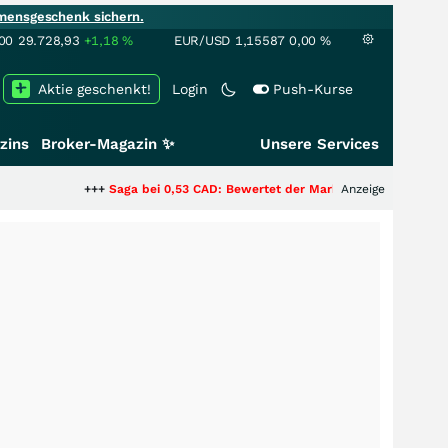
mensgeschenk sichern.
00
29.728,93
+1,18
%
EUR/USD
1,15587
0,00
%
Aktie geschenkt!
Login
Push-Kurse
zins
Broker-Magazin ✨
Unsere Services
+++
Saga bei 0,53 CAD: Bewertet der Markt noch immer nur die Hälfte 
Anzeige