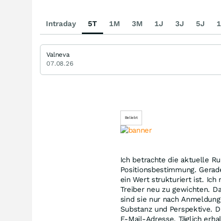
Intraday
5T
1M
3M
1J
3J
5J
1
Valneva
07.08.26
Beliebt
Ich betrachte die aktuelle 
Positionsbestimmung. Gerade 
ein Wert strukturiert ist. Ic
Treiber neu zu gewichten. Da
sind sie nur nach Anmeldung 
Substanz und Perspektive. Die
E-Mail-Adresse. Täglich erh