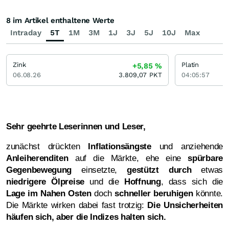
8 im Artikel enthaltene Werte
Intraday
5T
1M
3M
1J
3J
5J
10J
Max
Zink
Platin
+5,85
%
06.08.26
3.809,07
PKT
04:05:57
Sehr geehrte Leserinnen und Leser,
zunächst drückten
Inflationsängste
und anziehende
Anleiherenditen
auf die Märkte, ehe eine
spürbare
Gegenbewegung
einsetzte,
gestützt durch
etwas
niedrigere Ölpreise
und die
Hoffnung
, dass sich die
Lage im Nahen Osten
doch
schneller beruhigen
könnte.
Die Märkte wirken dabei fast trotzig:
Die Unsicherheiten
häufen sich, aber die Indizes halten sich.