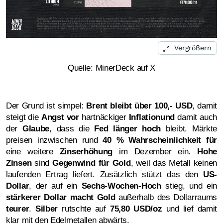
Vergrößern
Quelle: MinerDeck auf X
Der Grund ist simpel:
Brent bleibt über 100,- USD
, damit
steigt die
Angst vor
hartnäckiger
Inflation
und
damit auch
der
Glaube
, dass die
Fed länger hoch
bleibt. Märkte
preisen inzwischen rund
40 % Wahrscheinlichkeit
für
eine weitere
Zinserhöhung
im Dezember ein.
Hohe
Zinsen
sind
Gegenwind für Gold
, weil das Metall keinen
laufenden Ertrag liefert. Zusätzlich stützt das den
US-
Dollar
, der auf ein
Sechs-Wochen-Hoch
stieg, und ein
stärkerer Dollar macht Gold
außerhalb des Dollarraums
teurer
.
Silber
rutschte auf
75,80 USD/oz
und lief damit
klar mit den Edelmetallen abwärts.