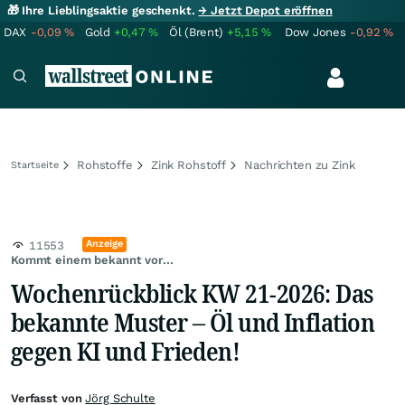
🎁 Ihre Lieblingsaktie geschenkt.
→ Jetzt Depot eröffnen
DAX
-0,09
%
Gold
+0,47
%
Öl (Brent)
+5,15
%
Dow Jones
-0,92
%
Rohstoffe
Zink Rohstoff
Nachrichten zu Zink
Startseite
Anzeige
11553
Kommt einem bekannt vor...
Wochenrückblick KW 21-2026: Das
bekannte Muster – Öl und Inflation
gegen KI und Frieden!
Verfasst von
Jörg Schulte