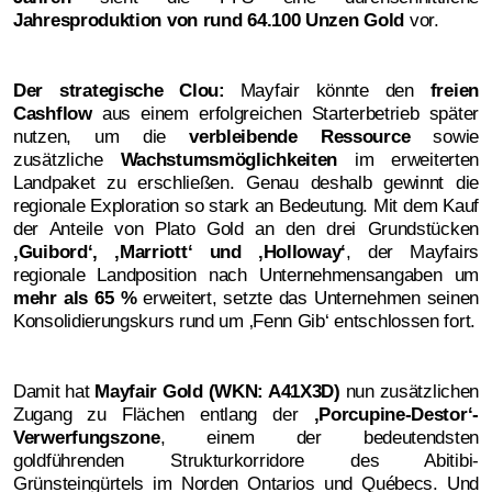
Jahresproduktion von rund 64.100 Unzen Gold
vor.
Der strategische Clou:
Mayfair könnte den
freien
Cashflow
aus einem erfolgreichen Starterbetrieb später
nutzen, um die
verbleibende Ressource
sowie
zusätzliche
Wachstumsmöglichkeiten
im erweiterten
Landpaket zu erschließen. Genau deshalb gewinnt die
regionale Exploration so stark an Bedeutung. Mit dem Kauf
der Anteile von Plato Gold an den drei Grundstücken
‚
Guibord‘, ‚Marriott‘ und ‚Holloway‘
, der Mayfairs
regionale Landposition nach Unternehmensangaben um
mehr als 65 %
erweitert, setzte das Unternehmen seinen
Konsolidierungskurs rund um ‚Fenn Gib‘ entschlossen fort.
Damit hat
Mayfair Gold (WKN: A41X3D)
nun zusätzlichen
Zugang zu Flächen entlang der
‚
Porcupine-Destor‘-
Verwerfungszone
, einem der bedeutendsten
goldführenden Strukturkorridore des Abitibi-
Grünsteingürtels im Norden Ontarios und Québecs. Und