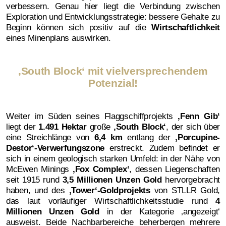
verbessern. Genau hier liegt die Verbindung zwischen
Exploration und Entwicklungsstrategie: bessere Gehalte zu
Beginn können sich positiv auf die
Wirtschaftlichkeit
eines Minenplans auswirken.
‚South Block‘ mit vielversprechendem
Potenzial!
Weiter im Süden seines Flaggschiffprojekts
‚
Fenn Gib‘
liegt der
1.491 Hektar
große
‚
South Block‘
, der sich über
eine Streichlänge von
6,4 km
entlang der
‚
Porcupine-
Destor‘-Verwerfungszone
erstreckt. Zudem befindet er
sich in einem geologisch starken Umfeld: in der Nähe von
McEwen Minings
‚
Fox Complex‘
, dessen Liegenschaften
seit 1915 rund
3,5 Millionen Unzen Gold
hervorgebracht
haben, und des
‚
Tower‘-Goldprojekts
von STLLR Gold,
das laut vorläufiger Wirtschaftlichkeitsstudie rund
4
Millionen Unzen Gold
in der Kategorie ‚angezeigt‘
ausweist. Beide Nachbarbereiche beherbergen mehrere