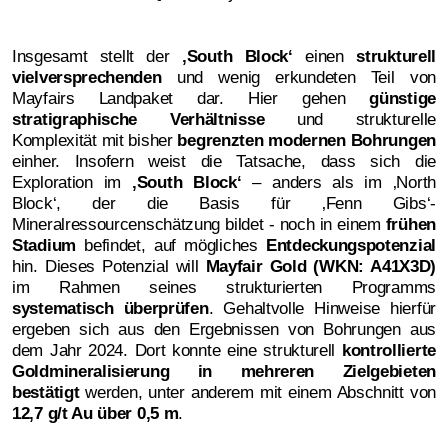
Insgesamt stellt der
‚
South Block‘
einen
strukturell
vielversprechenden
und wenig erkundeten Teil von
Mayfairs Landpaket dar. Hier gehen
günstige
stratigraphische Verhältnisse
und strukturelle
Komplexität mit bisher
begrenzten modernen Bohrungen
einher. Insofern weist die Tatsache, dass sich die
Exploration im
‚
South Block‘
– anders als im ‚North
Block‘, der die Basis für ‚Fenn Gibs‘-
Mineralressourcenschätzung bildet - noch in einem
frühen
Stadium
befindet, auf mögliches
Entdeckungspotenzial
hin. Dieses Potenzial will
Mayfair Gold (WKN: A41X3D)
im Rahmen seines strukturierten Programms
systematisch überprüfen
. Gehaltvolle Hinweise hierfür
ergeben sich aus den Ergebnissen von Bohrungen aus
dem Jahr 2024. Dort konnte eine strukturell
kontrollierte
Goldmineralisierung in mehreren Zielgebieten
bestätigt
werden, unter anderem mit einem Abschnitt von
12,7 g/t Au über 0,5 m
.