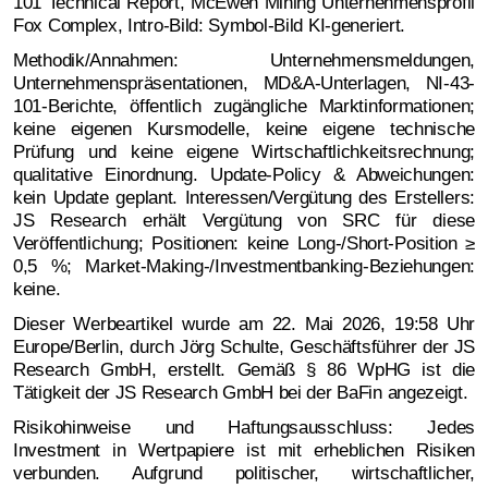
101 Technical Report, McEwen Mining Unternehmensprofil
Fox Complex, Intro-Bild: Symbol-Bild KI-generiert.
Methodik/Annahmen: Unternehmensmeldungen,
Unternehmenspräsentationen, MD&A-Unterlagen, NI-43-
101-Berichte, öffentlich zugängliche Marktinformationen;
keine eigenen Kursmodelle, keine eigene technische
Prüfung und keine eigene Wirtschaftlichkeitsrechnung;
qualitative Einordnung. Update-Policy & Abweichungen:
kein Update geplant. Interessen/Vergütung des Erstellers:
JS Research erhält Vergütung von SRC für diese
Veröffentlichung; Positionen: keine Long-/Short-Position ≥
0,5 %; Market-Making-/Investmentbanking-Beziehungen:
keine.
Dieser Werbeartikel wurde am 22. Mai 2026, 19:58 Uhr
Europe/Berlin, durch Jörg Schulte, Geschäftsführer der JS
Research GmbH, erstellt. Gemäß § 86 WpHG ist die
Tätigkeit der JS Research GmbH bei der BaFin angezeigt.
Risikohinweise und Haftungsausschluss: Jedes
Investment in Wertpapiere ist mit erheblichen Risiken
verbunden. Aufgrund politischer, wirtschaftlicher,