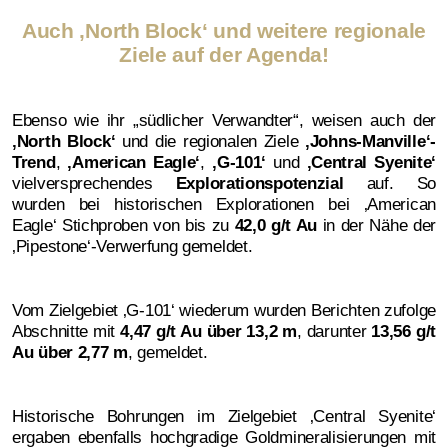
Auch ‚North Block‘ und weitere regionale
Ziele auf der Agenda!
Ebenso wie ihr „südlicher Verwandter“, weisen auch der
‚
North Block‘
und die regionalen Ziele
‚
Johns-Manville‘-
Trend
,
‚
American Eagle‘
,
‚
G-101‘
und
‚
Central Syenite‘
vielversprechendes
Explorationspotenzial
auf. So
wurden bei historischen Explorationen bei ‚American
Eagle‘ Stichproben von bis zu
42,0 g/t Au
in der Nähe der
‚Pipestone‘-Verwerfung gemeldet.
Vom Zielgebiet ‚G-101‘ wiederum wurden Berichten zufolge
Abschnitte mit
4,47 g/t Au über 13,2 m
, darunter
13,56 g/t
Au über 2,77 m
, gemeldet.
Historische Bohrungen im Zielgebiet ‚Central Syenite‘
ergaben ebenfalls hochgradige Goldmineralisierungen mit