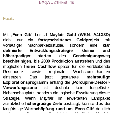
BXqWU2rtHk&t=4s
Fazit:
Mit
‚
Fenn Gib‘
besitzt
Mayfair Gold (WKN: A41X3D)
nicht nur ein
fortgeschrittenes Goldprojekt
mit
vorläufiger Machbarkeitsstudie, sondern eine
klar
definierte Entwicklungsstrategie
:
kleiner und
höhergradiger starten
, den
Genehmigungsweg
beschleunigen
,
bis 2030 Produktion anstreben
und den
möglichen
freien Cashflow
später für die verbleibende
Ressource sowie regionale Wachstumschancen
einsetzen. Das jetzt gestartete
mehrstufige
Explorationsprogramm
entlang der
‚
Porcupine-Destor‘-
Verwerfungszone
ist deshalb kein losgelöster
Nebenschauplatz, sondern die logische Erweiterung dieser
Strategie. Wenn Mayfair im erweiterten Landpaket
zusätzliche
höhergradige Ziele
bestätigt, könnte dies die
langfristige
Wertschöpfung rund um ‚Fenn Gib‘
deutlich