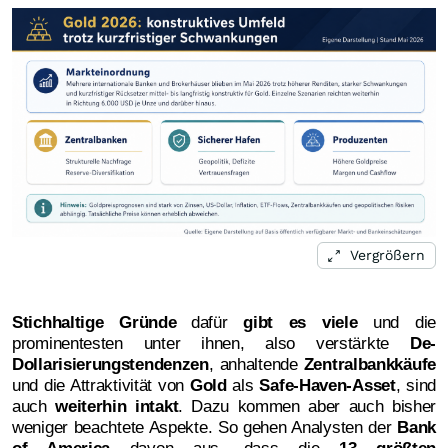
Vergrößern
Stichhaltige Gründe
dafür
gibt es viele
und die
prominentesten unter ihnen, also verstärkte
De-
Dollarisierungstendenzen
, anhaltende
Zentralbankkäufe
und die Attraktivität von
Gold
als
Safe-Haven-Asset
, sind
auch
weiterhin intakt
. Dazu kommen aber auch bisher
weniger beachtete Aspekte. So gehen Analysten der
Bank
of America
davon aus, dass die
13 größten