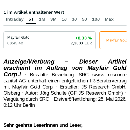
1 im Artikel enthaltener Wert
Intraday
5T
1M
3M
1J
3J
5J
10J
Max
Mayfair Gold
+8,33
%
Mayfair Gold 
08:45:49
2,3800
EUR
Anzeige/Werbung – Dieser Artikel
erscheint im Auftrag von Mayfair Gold
Corp.!
· Bezahlte Beziehung: SRC swiss resource
capital AG unterhält einen entgeltlichen IR-Beratervertrag
mit Mayfair Gold Corp. · Ersteller: JS Research GmbH,
Olsberg · Autor: Jörg Schulte (GF JS Research GmbH) ·
Vergütung durch SRC · Erstveröffentlichung: 25. Mai 2026,
0:12 Uhr Berlin ·
Sehr geehrte Leserinnen und Leser,