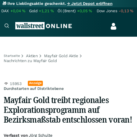
🎁 Ihre Lieblingsaktie geschenkt.
→ Jetzt Depot eröffnen
DAX
+0,04
%
Gold
+1,21
%
Öl (Brent)
+0,05
%
Dow Jones
-0,13
%
Aktien
Mayfair Gold Aktie
Startseite
Nachrichten zu Mayfair Gold
Anzeige
15953
Durchstarten auf Distriktebene
Mayfair Gold treibt regionales
Explorationsprogramm auf
Bezirksmaßstab entschlossen voran!
Verfasst von
Jörg Schulte