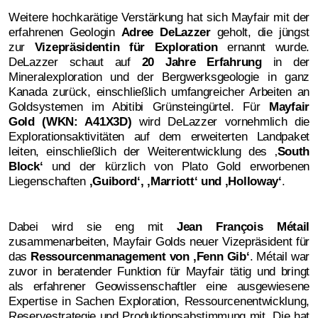
Weitere hochkarätige Verstärkung hat sich Mayfair mit der
erfahrenen Geologin
Adree DeLazzer
geholt, die jüngst
zur
Vizepräsidentin für Exploration
ernannt wurde.
DeLazzer schaut auf
20 Jahre Erfahrung
in der
Mineralexploration und der Bergwerksgeologie in ganz
Kanada zurück, einschließlich umfangreicher Arbeiten an
Goldsystemen im Abitibi Grünsteingürtel. Für
Mayfair
Gold (WKN: A41X3D)
wird DeLazzer vornehmlich die
Explorationsaktivitäten auf dem erweiterten Landpaket
leiten, einschließlich der Weiterentwicklung des ‚
South
Block‘
und der kürzlich von Plato Gold erworbenen
Liegenschaften
‚
Guibord‘, ‚Marriott‘ und ‚Holloway‘
.
Dabei wird sie eng mit
Jean François Métail
zusammenarbeiten, Mayfair Golds neuer Vizepräsident für
das
Ressourcenmanagement von ‚Fenn Gib‘
. Métail war
zuvor in beratender Funktion für Mayfair tätig und bringt
als erfahrener Geowissenschaftler eine ausgewiesene
Expertise in Sachen Exploration, Ressourcenentwicklung,
Reservestrategie und Produktionsabstimmung mit. Die hat