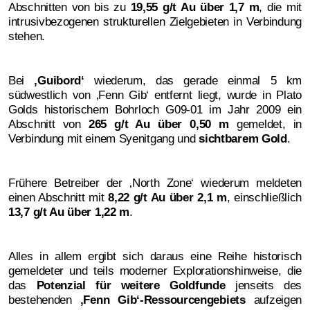
Abschnitten von bis zu
19,55 g/t Au über 1,7 m
, die mit
intrusivbezogenen strukturellen Zielgebieten in Verbindung
stehen.
Bei
‚
Guibord‘
wiederum, das gerade einmal 5 km
südwestlich von ‚Fenn Gib‘ entfernt liegt, wurde in Plato
Golds historischem Bohrloch G09-01 im Jahr 2009 ein
Abschnitt von
265 g/t Au über 0,50 m
gemeldet, in
Verbindung mit einem Syenitgang und
sichtbarem Gold
.
Frühere Betreiber der ‚North Zone‘ wiederum meldeten
einen Abschnitt mit
8,22 g/t Au über 2,1 m
, einschließlich
13,7 g/t Au über 1,22 m
.
Alles in allem ergibt sich daraus eine Reihe historisch
gemeldeter und teils moderner Explorationshinweise, die
das
Potenzial für
weitere Goldfunde
jenseits des
bestehenden
‚
Fenn Gib‘-Ressourcengebiets
aufzeigen