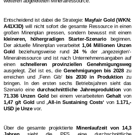
weiteren abgeleiteten Mineralressource.
Entscheidend ist dabei die Strategie:
Mayfair Gold (WKN:
A41X3D)
will nicht sofort die gesamte Ressource in einen
großen Minenplan pressen, sondern bewusst mit einem
kleineren, höhergradigen Starter-Szenario
beginnen.
Der aktuelle Minenplan verarbeitet
1,04 Millionen Unzen
Gold
beziehungsweise rund
24 %
der ‚angezeigten‘-
Mineralressource und ist nach Unternehmensangaben auf
einen
schnelleren provinziellen Genehmigungsweg
ausgelegt. Ziel ist es, die
Genehmigungen bis 2028
zu
erreichen und ‚Fenn Gib‘
bis 2030 in Produktion
zu
bringen. In den ersten sechs Betriebsjahren sieht das
Szenario eine
durchschnittliche Jahresproduktion
von
71.336 Unzen Gold
bei einem verarbeiteten
Gehalt
von
1,47 g/t Gold
und
‚All-in Sustaining Costs‘
von
1.171,-
USD je Unze
vor.
Über die gesamte projektierte
Minenlaufzeit von 14,3
Jahren
sieht die PFS eine durchschnittliche