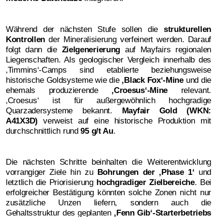
Während der nächsten Stufe sollen die
strukturellen
Kontrollen
der Mineralisierung verfeinert werden. Darauf
folgt dann die
Zielgenerierung
auf Mayfairs regionalen
Liegenschaften. Als geologischer Vergleich innerhalb des
‚Timmins‘-Camps sind etablierte beziehungsweise
historische Goldsysteme wie die
‚
Black Fox‘-Mine
und die
ehemals produzierende
‚
Croesus‘-Mine
relevant.
‚Croesus‘ ist für außergewöhnlich hochgradige
Quarzadersysteme bekannt.
Mayfair Gold (WKN:
A41X3D)
verweist auf eine historische Produktion mit
durchschnittlich rund
95 g/t Au
.
Die nächsten Schritte beinhalten die Weiterentwicklung
vorrangiger Ziele hin zu
Bohrungen der ‚Phase 1‘
und
letztlich die Priorisierung
hochgradiger Zielbereiche
. Bei
erfolgreicher Bestätigung könnten solche Zonen nicht nur
zusätzliche Unzen liefern, sondern auch die
Gehaltsstruktur des geplanten
‚
Fenn Gib‘-Starterbetriebs