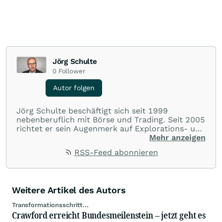
Jörg Schulte
0
Follower
Autor folgen
Jörg Schulte beschäftigt sich seit 1999
nebenberuflich mit Börse und Trading. Seit 2005
richtet er sein Augenmerk auf Explorations- und
Bergbauunternehmen und analysiert täglich die
Mehr anzeigen
Märkte. Seit Januar 2006 ist Jörg Schulte als
RSS-Feed abonnieren
Community-Mitglied auf wallstreet:online aktiv.
Weitere Artikel des Autors
Transformationsschritt...
Crawford erreicht Bundesmeilenstein – jetzt geht es