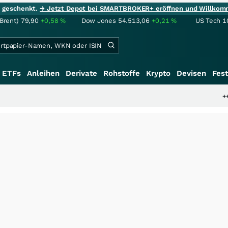
ie geschenkt.
→ Jetzt Depot bei SMARTBROKER+ eröffnen und Willkom
(Brent)
79,90
+0,58
%
Dow Jones
54.513,06
+0,21
%
US Tech 1
ETFs
Anleihen
Derivate
Rohstoffe
Krypto
Devisen
Fest
+++
Schwere S