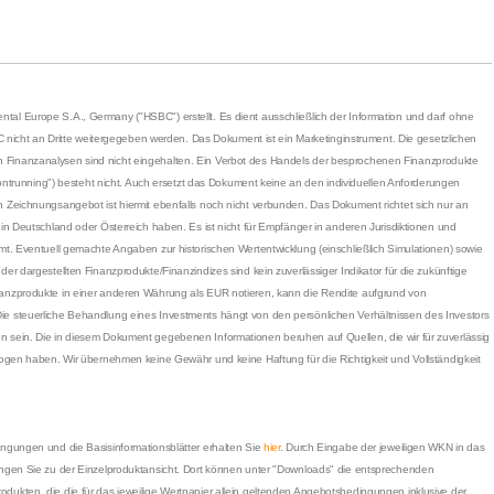
l Europe S.A., Germany ("HSBC") erstellt. Es dient ausschließlich der Information und darf ohne
BC nicht an Dritte weitergegeben werden. Das Dokument ist ein Marketinginstrument. Die gesetzlichen
Finanzanalysen sind nicht eingehalten. Ein Verbot des Handels der besprochenen Finanzprodukte
Frontrunning") besteht nicht. Auch ersetzt das Dokument keine an den individuellen Anforderungen
 Zeichnungsangebot ist hiermit ebenfalls noch nicht verbunden. Das Dokument richtet sich nur an
in Deutschland oder Österreich haben. Es ist nicht für Empfänger in anderen Jurisdiktionen und
mt. Eventuell gemachte Angaben zur historischen Wertentwicklung (einschließlich Simulationen) sowie
er dargestellten Finanzprodukte/Finanzindizes sind kein zuverlässiger Indikator für die zukünftige
anzprodukte in einer anderen Währung als EUR notieren, kann die Rendite aufgrund von
e steuerliche Behandlung eines Investments hängt von den persönlichen Verhältnissen des Investors
 sein. Die in diesem Dokument gegebenen Informationen beruhen auf Quellen, die wir für zuverlässig
zogen haben. Wir übernehmen keine Gewähr und keine Haftung für die Richtigkeit und Vollständigkeit
ngungen und die Basisinformationsblätter erhalten Sie
hier
. Durch Eingabe der jeweiligen WKN in das
angen Sie zu der Einzelproduktansicht. Dort können unter "Downloads" die entsprechenden
ukten, die die für das jeweilige Wertpapier allein geltenden Angebotsbedingungen inklusive der