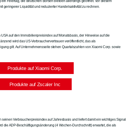
 ein Feiertag, die deutschen Börsen bleiben allerdings geöffnet. Vor diesem
it geringerer Liquidität und reduzierter Handelsaktivität zu rechnen.
en USA auf den Immobilienpreisindex auf Monatsbasis, der Hinweise auf die
gänzend wird das US-Verbrauchervertrauen veröffentlicht, das als
ung gilt. Auf Unternehmensseite stehen Quartalszahlen von Xiaomi Corp. sowie
Produkte auf Xiaomi Corp.
Produkte auf Zscaler Inc
en seinen Verbraucherpreisindex auf Jahresbasis und liefert damit ein wichtiges Signal
wird die ADP-Beschäftigungsänderung (4 Wochen-Durchschnitt) erwartet, die als