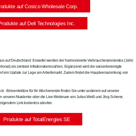
rodukte auf Costco Wholesale Corp.
Produkte auf Dell Technologies Inc.
us auf Deutschland: Erwartet werden der harmonisierte Verbraucherpreisindex (Jahr)
Monat) als zentrale Inflationskennzahlen. Ergänzend wird die saisonbereinigte
iefert ein Update zur Lage am Arbeitsmarkt. Zudem findet die Hauptversammlung von
k - Börsenlektüre für Ihr Wochenende finden Sie unter anderem auf unserer
in unserer Akademie oder die Live-Webinare von Julius Weiß und Jörg Scherer,
folgendem Link kostenlos abrufen.
Produkte auf TotalEnergies SE