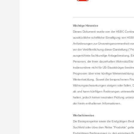
Wichtige Hinweise
Dieses Dokument wurde von der HSBC Continenta
ausdrückliche schriftliche Einwilligung von HS
Anforderungen zur Unvoreingenommenheit von 
vor der Veröffentlichung dieser Darstellung ("
ausgerichtete fachkundige Anlageberatung. Ein
Personen, die ihren dauerhaften Wohnsitz/Sitz 
insbesondere nicht für US-Staatsbürger bestim
Prognosen über eine künftige Wertentwicklung d
Wertentwicklung. Soweit die besprochenen Fin
Währungsschwankungen steigen oder fallen. Di
ab und kann künftigen Änderungen unterworfen
halten, jedoch keiner neutralen Prüfung unter
der hierin enthaltenen Informationen.
Werbehinweise
Die Basisprospekte sowie die Endgültigen Bedi
Suchfeld oder über den Reiter "Produkte" gel
Endgültigen Bedingungen zu den einzelnen Prod