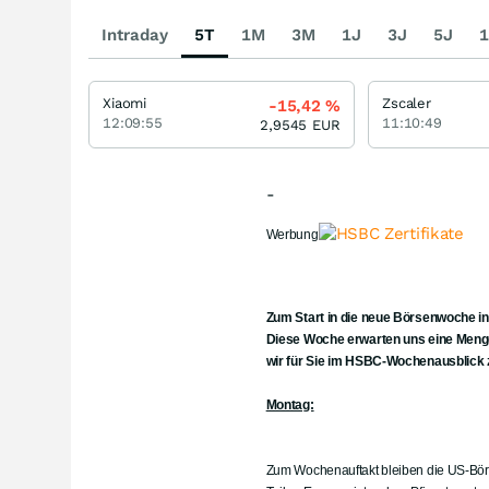
Intraday
5T
1M
3M
1J
3J
5J
1
Xiaomi
Zscaler
-15,42
%
12:09:55
11:10:49
2,9545
EUR
-
Werbung
Zum Start in die neue Börsenwoche in
Diese Woche erwarten uns eine Menge
wir für Sie im HSBC-Wochenausblick
Montag:
Zum Wochenauftakt bleiben die US-Börs