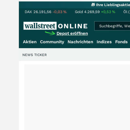
🎁 Ihre Lieblingsakt
DAX
26.191,56
-0,03
%
Gold
4.269,59
+0,53
%
Öl 
Depot eröffnen
Aktien
Community
Nachrichten
Indizes
Fonds
NEWS TICKER