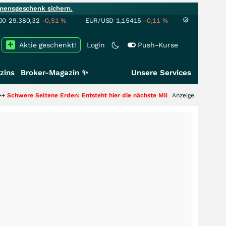
mensgeschenk sichern.
00
29.380,32
-0,51
%
EUR/USD
1,15415
-0,11
%
Aktie geschenkt!
Login
Push-Kurse
zins
Broker-Magazin ✨
Unsere Services
eltene Erden: Entsteht hier die nächste Milliardenstory?
+++
Anzeige