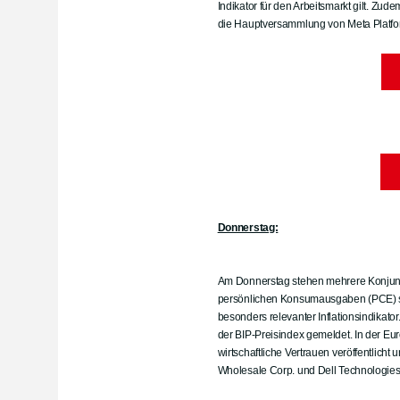
Indikator für den Arbeitsmarkt gilt. Zud
die Hauptversammlung von Meta Platform
Donnerstag:
Am Donnerstag stehen mehrere Konjunktu
persönlichen Konsumausgaben (PCE) sow
besonders relevanter Inflationsindikato
der BIP-Preisindex gemeldet. In der Eu
wirtschaftliche Vertrauen veröffentlich
Wholesale Corp. und Dell Technologies I