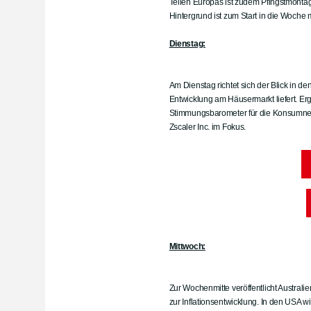
Teilen Europas ist zudem Pfingstmontag
Hintergrund ist zum Start in die Woche m
Dienstag:
Am Dienstag richtet sich der Blick in d
Entwicklung am Häusermarkt liefert. Er
Stimmungsbarometer für die Konsumneig
Zscaler Inc. im Fokus.
Mittwoch:
Zur Wochenmitte veröffentlicht Australi
zur Inflationsentwicklung. In den USA 