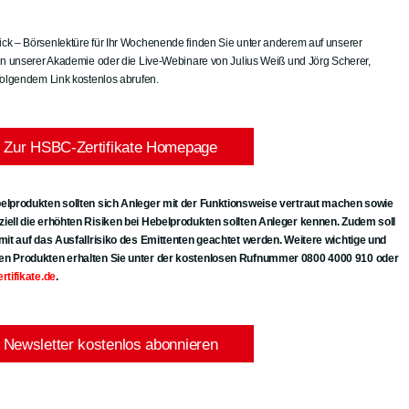
k – Börsenlektüre für Ihr Wochenende finden Sie unter anderem auf unserer
in unserer Akademie oder die Live-Webinare von Julius Weiß und Jörg Scherer,
folgendem Link kostenlos abrufen.
Zur HSBC-Zertifikate Homepage
elprodukten sollten sich Anleger mit der Funktionsweise vertraut machen sowie
iell die erhöhten Risiken bei Hebelprodukten sollten Anleger kennen. Zudem soll
mit auf das Ausfallrisiko des Emittenten geachtet werden. Weitere wichtige und
en Produkten erhalten Sie unter der kostenlosen Rufnummer 0800 4000 910 oder
tifikate.de
.
Newsletter kostenlos abonnieren