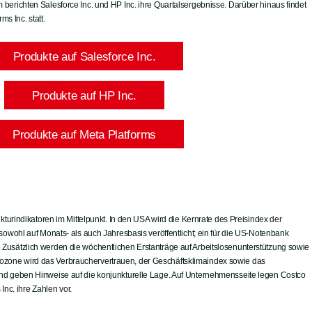
em berichten Salesforce Inc. und HP Inc. ihre Quartalsergebnisse. Darüber hinaus findet
s Inc. statt.
Produkte auf Salesforce Inc.
Produkte auf HP Inc.
Produkte auf Meta Platforms
rindikatoren im Mittelpunkt. In den USA wird die Kernrate des Preisindex der
ohl auf Monats- als auch Jahresbasis veröffentlicht; ein für die US-Notenbank
r. Zusätzlich werden die wöchentlichen Erstanträge auf Arbeitslosenunterstützung sowie
rozone wird das Verbrauchervertrauen, der Geschäftsklimaindex sowie das
t und geben Hinweise auf die konjunkturelle Lage. Auf Unternehmensseite legen Costco
nc. ihre Zahlen vor.