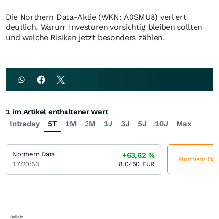
Die Northern Data-Aktie (WKN: A0SMU8) verliert
deutlich. Warum Investoren vorsichtig bleiben sollten
und welche Risiken jetzt besonders zählen.
1 im Artikel enthaltener Wert
Intraday
5T
1M
3M
1J
3J
5J
10J
Max
Northern Data
+63,62
%
Northern Data
17:20:53
8,0450
EUR
Beliebt