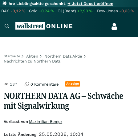
🎁 Ihre Lieblingsaktie geschenkt.
→ Jetzt Depot eröffnen
DAX
-0,12
%
Gold
+0,24
%
Öl (Brent)
+2,93
%
Dow Jones
-0,63
%
Aktien
Northern Data Aktie
Startseite
Nachrichten zu Northern Data
Anzeige
137
0 Kommentare
NORTHERN DATA AG – Schwäche
mit Signalwirkung
Verfasst von
Maximilian Berger
25.05.2026, 10:04
Letzte Änderung