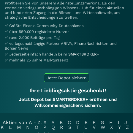
Profitieren Sie von unserem Alleinstellungsmerkmal als den
zentralen verlagsunabhängigen Wissens-Hub für einen aktuellen
und fundierten Zugang in die Börsen- und Wirtschaftswelt, um
strategische Entscheidungen zu treffen.
✅ Größte Finanz-Community Deutschlands
✅ über 550.000 registrierte Nutzer
✅ rund 2.000 Beiträge pro Tag
✅ verlagsunabhängige Partner ARIVA, FinanzNachrichten und
BörsenNews
✅ Jederzeit einfach handeln beim
SMARTBROKER+
✅ mehr als 25 Jahre Marktpräsenz
Jetzt Depot sichern
Ihre Lieblingsaktie geschenkt!
Jetzt Depot bei SMARTBROKER+ eröffnen und
Willkommensgeschenk sichern.
Aktien von A - Z:
#
A
B
C
D
E
F
G
H
I
J
K
L
M
N
O
P
Q
R
S
T
U
V
W
X
Y
Z