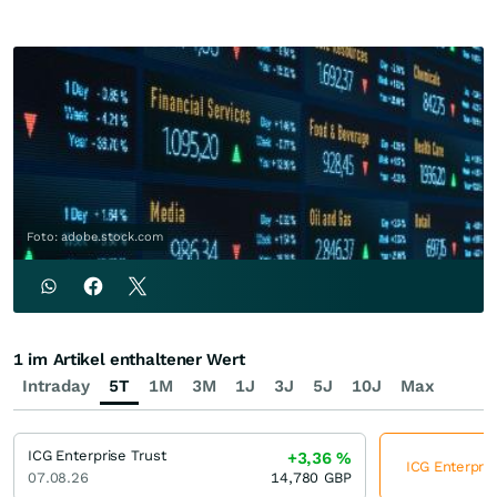
Foto: adobe.stock.com
1 im Artikel enthaltener Wert
Intraday
5T
1M
3M
1J
3J
5J
10J
Max
ICG Enterprise Trust
+3,36
%
ICG Enterpris
07.08.26
14,780
GBP