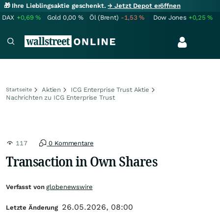
🎁 Ihre Lieblingsaktie geschenkt.
→ Jetzt Depot eröffnen
DAX
+0,69
%
Gold
0,00
%
Öl (Brent)
-1,53
%
Dow Jones
+0,25
%
Aktien
ICG Enterprise Trust Aktie
Startseite
Nachrichten zu ICG Enterprise Trust
117
0 Kommentare
Transaction in Own Shares
Verfasst von
globenewswire
26.05.2026, 08:00
Letzte Änderung