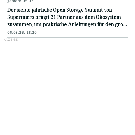
gestern 05:07
Der siebte jährliche Open Storage Summit von
Supermicro bringt 21 Partner aus dem Ökosystem
zusammen, um praktische Anleitungen für den groß
angelegten Einsatz von KI in Unternehmen
06.08.26, 18:20
auszutauschen