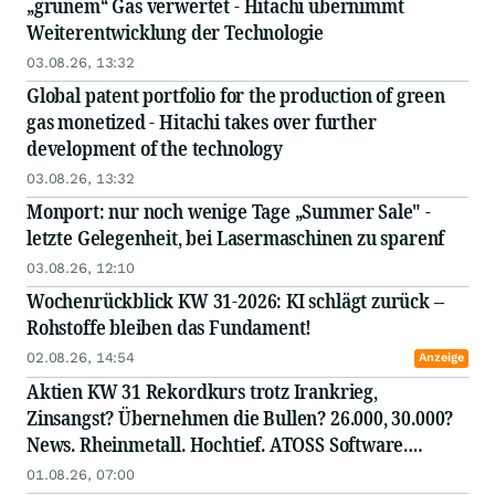
„grünem“ Gas verwertet - Hitachi übernimmt
Weiterentwicklung der Technologie
03.08.26, 13:32
Global patent portfolio for the production of green
gas monetized - Hitachi takes over further
development of the technology
03.08.26, 13:32
Monport: nur noch wenige Tage „Summer Sale" -
letzte Gelegenheit, bei Lasermaschinen zu sparenf
03.08.26, 12:10
Wochenrückblick KW 31-2026: KI schlägt zurück –
Rohstoffe bleiben das Fundament!
02.08.26, 14:54
Anzeige
Aktien KW 31 Rekordkurs trotz Irankrieg,
Zinsangst? Übernehmen die Bullen? 26.000, 30.000?
News. Rheinmetall. Hochtief. ATOSS Software.
Mutares. STEYR. Gerresheimer. Villeroy&Boch. IVU.
01.08.26, 07:00