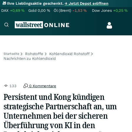
🎁 Ihre Lieblingsaktie geschenkt.
→ Jetzt Depot eröffnen
DAX
+0,69
%
Gold
0,00
%
Öl (Brent)
-1,53
%
Dow Jones
+0,25
%
Rohstoffe
Kohlendioxid Rohstoff
Startseite
Nachrichten zu Kohlendioxid
133
0 Kommentare
Persistent und Kong kündigen
strategische Partnerschaft an, um
Unternehmen bei der sicheren
Überführung von KI in den