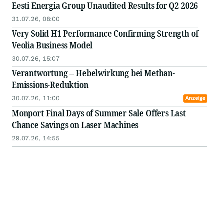
Bechtle. Drägerwerk. Teamviewer. Mercedes. AMG.
Eesti Energia Group Unaudited Results for Q2 2026
Krones. Nemetschek. R
31.07.26, 08:00
Very Solid H1 Performance Confirming Strength of
Veolia Business Model
30.07.26, 15:07
Verantwortung – Hebelwirkung bei Methan-
Emissions-Reduktion
30.07.26, 11:00
Anzeige
Monport Final Days of Summer Sale Offers Last
Chance Savings on Laser Machines
29.07.26, 14:55