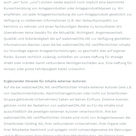
auch „wir“ bzw. „uns“) sichern weder explizit noch implizit eine bestimmte
Kursentwicklung von Anlageprodukten oder Anlageproduktklassen zu. Wir
empfehlen, vor jeder Anlageentscheidung die zum Anlageprodukt gesetzlich zur
Verfügung zu stellenden Informationen (z.B. den Verkaufsprospekt) zur
Kenntnis zu nehmen und einen fachkundigen Berater zu konsultieren.Wir
übernehmen keine Gewähr für die Aktualität, Richtigkeit, Angemessenheit,
Qualität und Vollständigkeit der auf wallstreetONLINE zur Verfügung gestellten
Informationen.Machen Leser die bei wallstreetONLINE veröffentlichten Inhalte
zur Grundlage eigener Anlageentscheidungen, so geschieht dies auf eigenes
Risiko. Soweit rechtlich zulässig, schließen wir unsere Haftung für etwaige
direkt oder indirekt damit verbundene Vermögensschäden aus. Eine Haftung für
Vorsatz oder grobe Fahrlässigkeit bleibt unberührt.
Ergänzender Hinweis für Inhalte externer Autoren:
Auf die bei wallstreetONLINE veröffentlichten Inhalte externer Autoren (wie z.B.
von Gastkommentatoren, Nachrichtenagenturen oder nicht zur Smartbroker-
Gruppe gehörende Unternehmen) haben wir keinen Einfluss. Externe Autoren
gehören nicht der Redaktion von wallstreetONLINE an.Für die Inhalte sind
ausschließlich die jeweiligen externen Autoren verantwortlich. Ihre bei
wallstreetONLINE veröffentlichten Inhalte sind nicht von Anlageinteressen der
Smartbroker Holding AG, ihrer verbundenen Unternehmen, ihrer Organe oder
ihrer Mitarbeiter bestimmt und spiegeln nicht notwendigerweise die Meinungen
und Auffassungen ihrer Organe oder ihrer Mitarbeiter bzw. der Organe ihrer