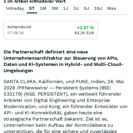
1 im Artikel enthaltener Wert
Intraday
5T
1M
3M
1J
3J
5J
10J
Max
Kohlendioxid
+2,07
%
07.08.26
83,24
EUR
Die Partnerschaft definiert eine neue
Unternehmensarchitektur zur Steuerung von APIs,
Daten und KI-Systemen in Hybrid- und Multi-Cloud-
Umgebungen
SANTA CLARA, Kalifornien, und PUNE, Indien
,
26. Mai
2026
/PRNewswire/ -- Persistent Systems (BSE:
533179) (NSE: PERSISTENT), ein weltweit führender
Anbieter von Digital Engineering und Enterprise
Modernization, und Kong, ein führender Entwickler von
API- und KI-Konnektivität, gaben heute eine
strategische Partnerschaft bekannt. Ziel ist es,
Unternehmen beim Aufbau der Kontrollebene zu
unterstützen, die für eine sichere und zuverlässige