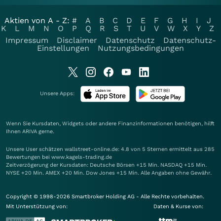
Aktien von A - Z:
#
A
B
C
D
E
F
G
H
I
J
K
L
M
N
O
P
Q
R
S
T
U
V
W
X
Y
Z
Impressum
Disclaimer
Datenschutz
Datenschutz-
Einstellungen
Nutzungsbedingungen
Unsere Apps:
Wenn Sie Kursdaten, Widgets oder andere Finanzinformationen benötigen, hilft
Ihnen
ARIVA
gerne.
Unsere User schätzen wallstreet-online.de: 4.8 von 5 Sternen ermittelt aus 285
Bewertungen bei www.kagels-trading.de
Zeitverzögerung der Kursdaten: Deutsche Börsen +15 Min. NASDAQ +15 Min.
NYSE +20 Min. AMEX +20 Min. Dow Jones +15 Min. Alle Angaben ohne Gewähr.
Copyright © 1998-2026 Smartbroker Holding AG - Alle Rechte vorbehalten.
Mit Unterstützung von:
Daten & Kurse von: