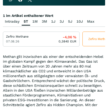
1 im Artikel enthaltener Wert
Intraday
5T
1M
3M
1J
3J
5J
10J
Max
Zefiro Methane
-4,06
%
Zefiro Methan
07.08.26
0,3840
EUR
Methan gilt inzwischen als einer der entscheidenden Hebel
im globalen Kampf gegen den Klimawandel. Das Gas ist
über einen Zeitraum von 20 Jahren mehr als 80 mal
klimaschädlicher als CO2 und entweicht in den USA
millionenfach aus stillgelegten oder verwaisten Öl- und
Gasbohrlöchern. Entsprechend wächst der politische Druck,
diese schädlichen Emissionsquellen schnell zu beseitigen.
Allein in den USA fließen inzwischen Milliardenbeträge aus
staatlichen Förderprogrammen, Klimainitiativen und
privaten ESG-Investitionen in die Sanierung. An dieser
Schnittstelle agiert Zefiro als Hidden Champion. Mit der