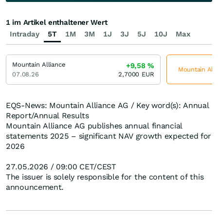
1 im Artikel enthaltener Wert
Intraday
5T
1M
3M
1J
3J
5J
10J
Max
Mountain Alliance
+9,58
%
Mountain Alli
07.08.26
2,7000
EUR
EQS-News: Mountain Alliance AG / Key word(s): Annual
Report/Annual Results
Mountain Alliance AG publishes annual financial
statements 2025 – significant NAV growth expected for
2026
27.05.2026 / 09:00 CET/CEST
The issuer is solely responsible for the content of this
announcement.