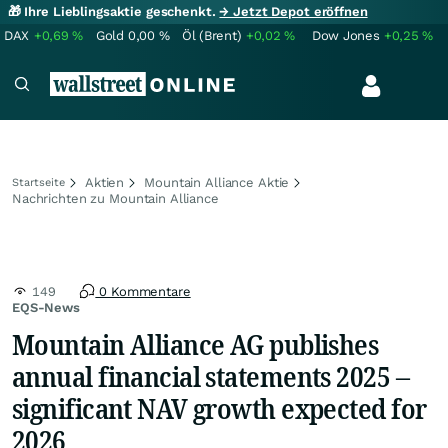
🎁 Ihre Lieblingsaktie geschenkt.
→ Jetzt Depot eröffnen
DAX
+0,69
%
Gold
0,00
%
Öl (Brent)
+0,02
%
Dow Jones
+0,25
%
Aktien
Mountain Alliance Aktie
Startseite
Nachrichten zu Mountain Alliance
149
0 Kommentare
EQS-News
Mountain Alliance AG publishes
annual financial statements 2025 –
significant NAV growth expected for
2026