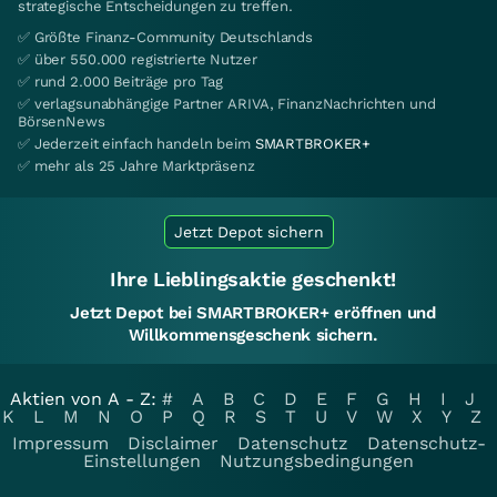
strategische Entscheidungen zu treffen.
✅ Größte Finanz-Community Deutschlands
✅ über 550.000 registrierte Nutzer
✅ rund 2.000 Beiträge pro Tag
✅ verlagsunabhängige Partner ARIVA, FinanzNachrichten und
BörsenNews
✅ Jederzeit einfach handeln beim
SMARTBROKER+
✅ mehr als 25 Jahre Marktpräsenz
Jetzt Depot sichern
Ihre Lieblingsaktie geschenkt!
Jetzt Depot bei SMARTBROKER+ eröffnen und
Willkommensgeschenk sichern.
Aktien von A - Z:
#
A
B
C
D
E
F
G
H
I
J
K
L
M
N
O
P
Q
R
S
T
U
V
W
X
Y
Z
Impressum
Disclaimer
Datenschutz
Datenschutz-
Einstellungen
Nutzungsbedingungen