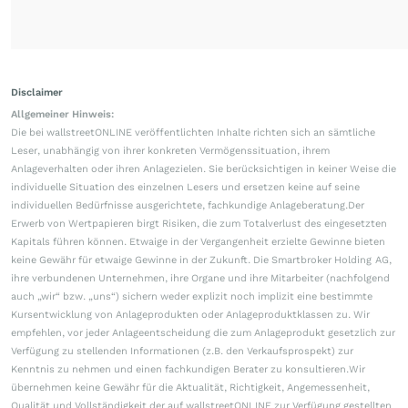
Disclaimer
Allgemeiner Hinweis:
Die bei wallstreetONLINE veröffentlichten Inhalte richten sich an sämtliche
Leser, unabhängig von ihrer konkreten Vermögenssituation, ihrem
Anlageverhalten oder ihren Anlagezielen. Sie berücksichtigen in keiner Weise die
individuelle Situation des einzelnen Lesers und ersetzen keine auf seine
individuellen Bedürfnisse ausgerichtete, fachkundige Anlageberatung.Der
Erwerb von Wertpapieren birgt Risiken, die zum Totalverlust des eingesetzten
Kapitals führen können. Etwaige in der Vergangenheit erzielte Gewinne bieten
keine Gewähr für etwaige Gewinne in der Zukunft. Die Smartbroker Holding AG,
ihre verbundenen Unternehmen, ihre Organe und ihre Mitarbeiter (nachfolgend
auch „wir“ bzw. „uns“) sichern weder explizit noch implizit eine bestimmte
Kursentwicklung von Anlageprodukten oder Anlageproduktklassen zu. Wir
empfehlen, vor jeder Anlageentscheidung die zum Anlageprodukt gesetzlich zur
Verfügung zu stellenden Informationen (z.B. den Verkaufsprospekt) zur
Kenntnis zu nehmen und einen fachkundigen Berater zu konsultieren.Wir
übernehmen keine Gewähr für die Aktualität, Richtigkeit, Angemessenheit,
Qualität und Vollständigkeit der auf wallstreetONLINE zur Verfügung gestellten