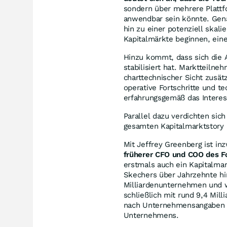
sondern über mehrere Plattf
anwendbar sein könnte. Gena
hin zu einer potenziell skal
Kapitalmärkte beginnen, ein
Hinzu kommt, dass sich die 
stabilisiert hat. Marktteil
charttechnischer Sicht zusä
operative Fortschritte und t
erfahrungsgemäß das Interess
Parallel dazu verdichten sic
gesamten Kapitalmarktstory 
Mit Jeffrey Greenberg ist inz
früherer CFO und COO des 
erstmals auch ein Kapitalmar
Skechers über Jahrzehnte h
Milliardenunternehmen und w
schließlich mit rund 9,4 Mil
nach Unternehmensangaben zu
Unternehmens.