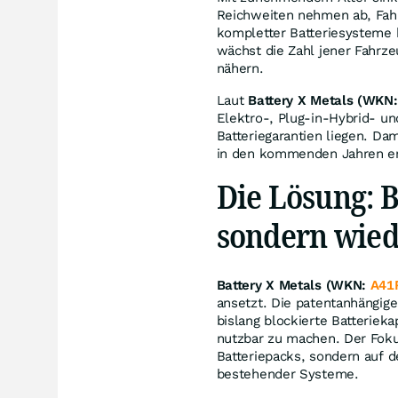
Reichweiten nehmen ab, Fahrz
kompletter Batteriesysteme b
wächst die Zahl jener Fahrze
nähern.
Laut
Battery X Metals (WKN
Elektro-, Plug-in-Hybrid- un
Batteriegarantien liegen. Da
in den kommenden Jahren er
Die Lösung: B
sondern wie
Battery X Metals (WKN:
A41
ansetzt. Die patentanhängig
bislang blockierte Batterie
nutzbar zu machen. Der Foku
Batteriepacks, sondern auf d
bestehender Systeme.