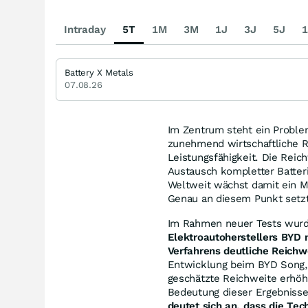
Intraday
5T
1M
3M
1J
3J
5J
1
Battery X Metals
07.08.26
Im Zentrum steht ein Proble
zunehmend wirtschaftliche R
Leistungsfähigkeit. Die Reic
Austausch kompletter Batter
Weltweit wächst damit ein Ma
Genau an diesem Punkt setzt
Im Rahmen neuer Tests wur
Elektroautoherstellers BYD
Verfahrens deutliche Reichw
Entwicklung beim BYD Song,
geschätzte Reichweite erhöh
Bedeutung dieser Ergebnisse
deutet sich an, dass die Tec