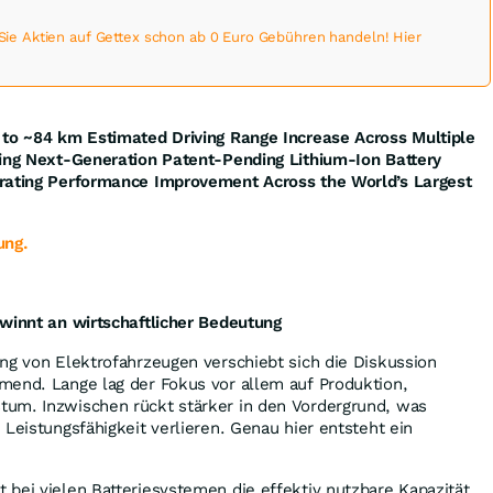
 Aktien auf Gettex schon ab 0 Euro Gebühren handeln! Hier
 to ~84 km Estimated Driving Range Increase Across Multiple
wing Next-Generation Patent-Pending Lithium-Ion Battery
rating Performance Improvement Across the World’s Largest
ung.
ewinnt an wirtschaftlicher Bedeutung
ng von Elektrofahrzeugen verschiebt sich die Diskussion
mend. Lange lag der Fokus vor allem auf Produktion,
um. Inzwischen rückt stärker in den Vordergrund, was
 Leistungsfähigkeit verlieren. Genau hier entsteht ein
bei vielen Batteriesystemen die effektiv nutzbare Kapazität.