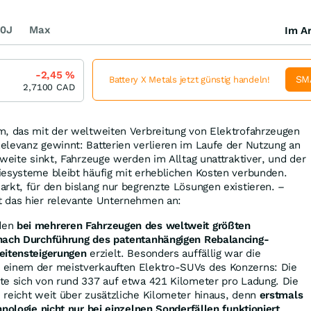
0J
Max
Im Ar
-2,45
%
SM
Battery X Metals jetzt günstig handeln!
2,7100
CAD
m, das mit der weltweiten Verbreitung von Elektrofahrzeugen
elevanz gewinnt: Batterien verlieren im Laufe der Nutzung an
hweite sinkt, Fahrzeuge werden im Alltag unattraktiver, und der
iesysteme bleibt häufig mit erheblichen Kosten verbunden.
rkt, für den bislang nur begrenzte Lösungen existieren. –
 das hier relevante Unternehmen an:
den
bei mehreren Fahrzeugen des weltweit größten
 nach Durchführung des patentanhängigen Rebalancing-
eitensteigerungen
erzielt. Besonders auffällig war die
 einem der meistverkauften Elektro-SUVs des Konzerns: Die
te sich von rund 337 auf etwa 421 Kilometer pro Ladung. Die
 reicht weit über zusätzliche Kilometer hinaus, denn
erstmals
hnologie nicht nur bei einzelnen Sonderfällen funktioniert
,