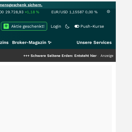
mensgeschenk sichern.
00
29.728,93
+1,18
%
EUR/USD
1,15587
0,00
%
Aktie geschenkt!
Login
Push-Kurse
zins
Broker-Magazin ✨
Unsere Services
+++
Schwere Seltene Erden: Entsteht hier die nächste Milliardenstory?
Anzeige
++