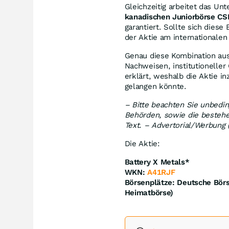
Gleichzeitig arbeitet das U
kanadischen Juniorbörse CS
garantiert. Sollte sich diese
der Aktie am internationale
Genau diese Kombination au
Nachweisen, institutioneller
erklärt, weshalb die Aktie 
gelangen könnte.
– Bitte beachten Sie unbedin
Behörden, sowie die bestehe
Text. –
Advertorial/Werbung 
Die Aktie:
Battery X Metals*
WKN:
A41RJF
Börsenplätze: Deutsche Börs
Heimatbörse)