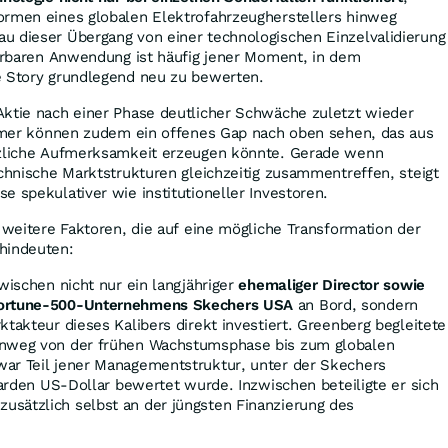
ormen eines globalen Elektrofahrzeugherstellers hinweg
u dieser Übergang von einer technologischen Einzelvalidierung
ierbaren Anwendung ist häufig jener Moment, in dem
e Story grundlegend neu zu bewerten.
Aktie nach einer Phase deutlicher Schwäche zuletzt wieder
nehmer können zudem ein offenes Gap nach oben sehen, das aus
tzliche Aufmerksamkeit erzeugen könnte. Gerade wenn
echnische Marktstrukturen gleichzeitig zusammentreffen, steigt
e spekulativer wie institutioneller Investoren.
h weitere Faktoren, die auf eine mögliche Transformation der
hindeuten:
wischen nicht nur ein langjähriger
ehemaliger Director sowie
Fortune-500-Unternehmens Skechers USA
an Bord, sondern
ktakteur dieses Kalibers direkt investiert. Greenberg begleitete
inweg von der frühen Wachstumsphase bis zum globalen
ar Teil jener Managementstruktur, unter der Skechers
liarden US-Dollar bewertet wurde. Inzwischen beteiligte er sich
sätzlich selbst an der jüngsten Finanzierung des