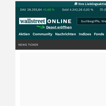
🎁 Ihre Lieblingsakt
DAX
26.355,84
+0,69
%
Gold
4.342,26
0,00
%
Öl (
Depot eröffnen
Aktien
Community
Nachrichten
Indizes
Fonds
NEWS TICKER