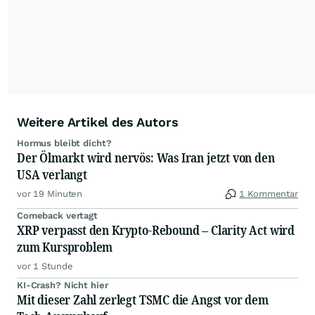
Anlegern der Kategorie Selbstentscheider
relevante Informationen für ihre
Anlageentscheidungen liefern zu können.
NEU:
Podcast "Börse, Baby!"
Weitere Artikel des Autors
Hormus bleibt dicht?
Der Ölmarkt wird nervös: Was Iran jetzt von den
USA verlangt
vor 19 Minuten
1 Kommentar
Comeback vertagt
XRP verpasst den Krypto-Rebound – Clarity Act wird
zum Kursproblem
vor 1 Stunde
KI-Crash? Nicht hier
Mit dieser Zahl zerlegt TSMC die Angst vor dem