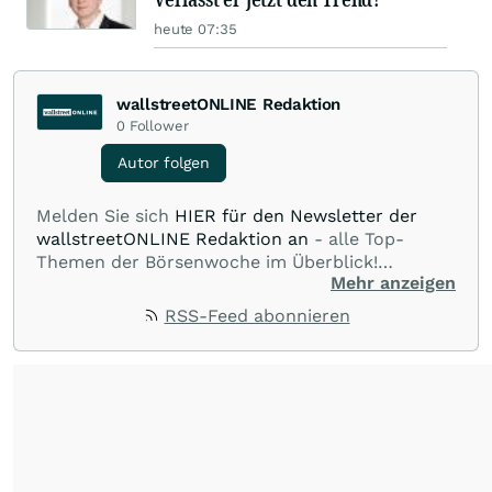
heute 07:35
wallstreetONLINE Redaktion
0
Follower
Autor folgen
Melden Sie sich
HIER für den Newsletter der
wallstreetONLINE Redaktion an
- alle Top-
Themen der Börsenwoche im Überblick!
Mehr anzeigen
Verpassen Sie kein wichtiges Anleger-Thema!
Für
Beiträge auf diesem journalistischen Channel ist
RSS-Feed abonnieren
die Chefredaktion der wallstreetONLINE
Redaktion verantwortlich.
Die Fachjournalisten
der wallstreetONLINE Redaktion berichten hier
mit ihren Kolleginnen und Kollegen aus den
Partnerredaktionen exklusiv, fundiert,
ausgewogen sowie unabhängig für den Anleger.
Die Zentralredaktion recherchiert intensiv, um