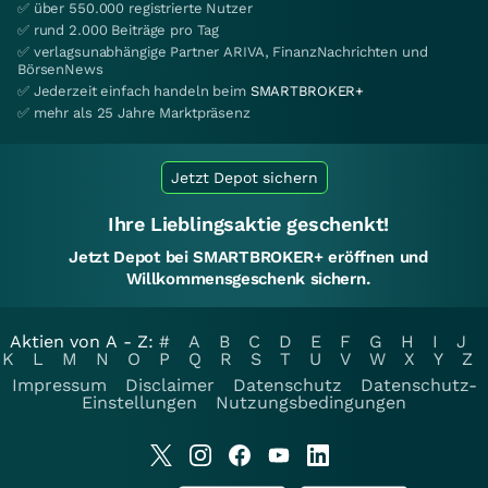
✅ über 550.000 registrierte Nutzer
✅ rund 2.000 Beiträge pro Tag
✅ verlagsunabhängige Partner ARIVA, FinanzNachrichten und
BörsenNews
✅ Jederzeit einfach handeln beim
SMARTBROKER+
✅ mehr als 25 Jahre Marktpräsenz
Jetzt Depot sichern
Ihre Lieblingsaktie geschenkt!
Jetzt Depot bei SMARTBROKER+ eröffnen und
Willkommensgeschenk sichern.
Aktien von A - Z:
#
A
B
C
D
E
F
G
H
I
J
K
L
M
N
O
P
Q
R
S
T
U
V
W
X
Y
Z
Impressum
Disclaimer
Datenschutz
Datenschutz-
Einstellungen
Nutzungsbedingungen