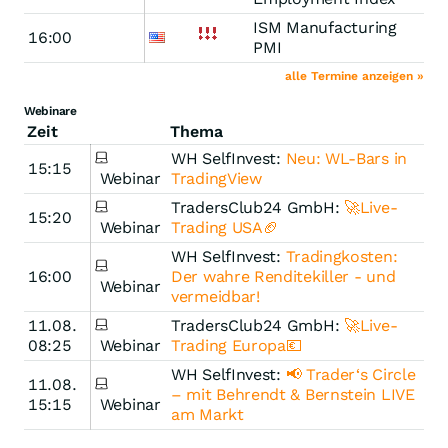
ISM Manufacturing
16:00
PMI
alle Termine anzeigen »
Webinare
Zeit
Thema
WH SelfInvest:
Neu: WL-Bars in
15:15
Webinar
TradingView
TradersClub24 GmbH:
🚀Live-
15:20
Webinar
Trading USA🏈
WH SelfInvest:
Tradingkosten:
16:00
Der wahre Renditekiller - und
Webinar
vermeidbar!
11.08.
TradersClub24 GmbH:
🚀Live-
08:25
Webinar
Trading Europa💶
WH SelfInvest:
📢 Trader‘s Circle
11.08.
– mit Behrendt & Bernstein LIVE
15:15
Webinar
am Markt