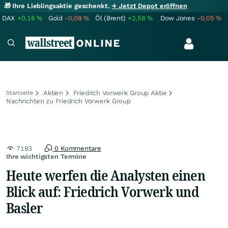
🎁 Ihre Lieblingsaktie geschenkt.
→ Jetzt Depot eröffnen
DAX
+0,16
%
Gold
-0,08
%
Öl (Brent)
+2,58
%
Dow Jones
-0,05
%
Aktien
Friedrich Vorwerk Group Aktie
Startseite
Nachrichten zu Friedrich Vorwerk Group
7193
0 Kommentare
Ihre wichtigsten Termine
Heute werfen die Analysten einen
Blick auf: Friedrich Vorwerk und
Basler