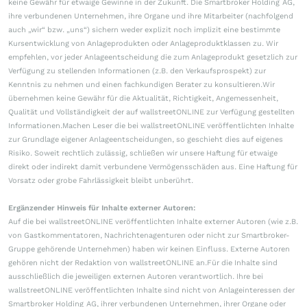
keine Gewähr für etwaige Gewinne in der Zukunft. Die Smartbroker Holding AG,
ihre verbundenen Unternehmen, ihre Organe und ihre Mitarbeiter (nachfolgend
auch „wir“ bzw. „uns“) sichern weder explizit noch implizit eine bestimmte
Kursentwicklung von Anlageprodukten oder Anlageproduktklassen zu. Wir
empfehlen, vor jeder Anlageentscheidung die zum Anlageprodukt gesetzlich zur
Verfügung zu stellenden Informationen (z.B. den Verkaufsprospekt) zur
Kenntnis zu nehmen und einen fachkundigen Berater zu konsultieren.Wir
übernehmen keine Gewähr für die Aktualität, Richtigkeit, Angemessenheit,
Qualität und Vollständigkeit der auf wallstreetONLINE zur Verfügung gestellten
Informationen.Machen Leser die bei wallstreetONLINE veröffentlichten Inhalte
zur Grundlage eigener Anlageentscheidungen, so geschieht dies auf eigenes
Risiko. Soweit rechtlich zulässig, schließen wir unsere Haftung für etwaige
direkt oder indirekt damit verbundene Vermögensschäden aus. Eine Haftung für
Vorsatz oder grobe Fahrlässigkeit bleibt unberührt.
Ergänzender Hinweis für Inhalte externer Autoren:
Auf die bei wallstreetONLINE veröffentlichten Inhalte externer Autoren (wie z.B.
von Gastkommentatoren, Nachrichtenagenturen oder nicht zur Smartbroker-
Gruppe gehörende Unternehmen) haben wir keinen Einfluss. Externe Autoren
gehören nicht der Redaktion von wallstreetONLINE an.Für die Inhalte sind
ausschließlich die jeweiligen externen Autoren verantwortlich. Ihre bei
wallstreetONLINE veröffentlichten Inhalte sind nicht von Anlageinteressen der
Smartbroker Holding AG, ihrer verbundenen Unternehmen, ihrer Organe oder