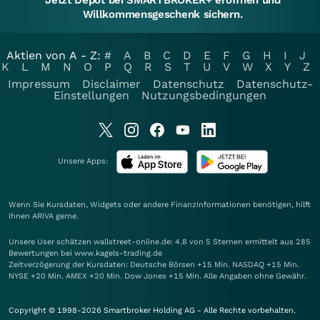
Jetzt Depot bei SMARTBROKER+ eröffnen und
Willkommensgeschenk sichern.
Aktien von A - Z:
#
A
B
C
D
E
F
G
H
I
J
K
L
M
N
O
P
Q
R
S
T
U
V
W
X
Y
Z
Impressum
Disclaimer
Datenschutz
Datenschutz-
Einstellungen
Nutzungsbedingungen
Unsere Apps:
Wenn Sie Kursdaten, Widgets oder andere Finanzinformationen benötigen, hilft
Ihnen
ARIVA
gerne.
Unsere User schätzen wallstreet-online.de: 4.8 von 5 Sternen ermittelt aus 285
Bewertungen bei www.kagels-trading.de
Zeitverzögerung der Kursdaten: Deutsche Börsen +15 Min. NASDAQ +15 Min.
NYSE +20 Min. AMEX +20 Min. Dow Jones +15 Min. Alle Angaben ohne Gewähr.
Copyright © 1998-2026 Smartbroker Holding AG - Alle Rechte vorbehalten.