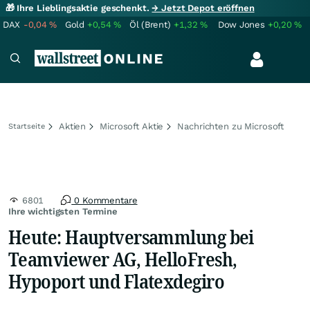
🎁 Ihre Lieblingsaktie geschenkt.
→ Jetzt Depot eröffnen
DAX
-0,04
%
Gold
+0,54
%
Öl (Brent)
+1,32
%
Dow Jones
+0,20
%
Aktien
Microsoft Aktie
Nachrichten zu Microsoft
Startseite
6801
0 Kommentare
Ihre wichtigsten Termine
Heute: Hauptversammlung bei
Teamviewer AG, HelloFresh,
Hypoport und Flatexdegiro