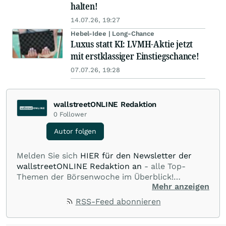
halten!
14.07.26, 19:27
Hebel-Idee | Long-Chance
Luxus statt KI: LVMH-Aktie jetzt
mit erstklassiger Einstiegschance!
07.07.26, 19:28
wallstreetONLINE Redaktion
0
Follower
Autor folgen
Melden Sie sich
HIER für den Newsletter der
wallstreetONLINE Redaktion an
- alle Top-
Themen der Börsenwoche im Überblick!
Mehr anzeigen
Verpassen Sie kein wichtiges Anleger-Thema!
Für
Beiträge auf diesem journalistischen Channel ist
RSS-Feed abonnieren
die Chefredaktion der wallstreetONLINE
Redaktion verantwortlich.
Die Fachjournalisten