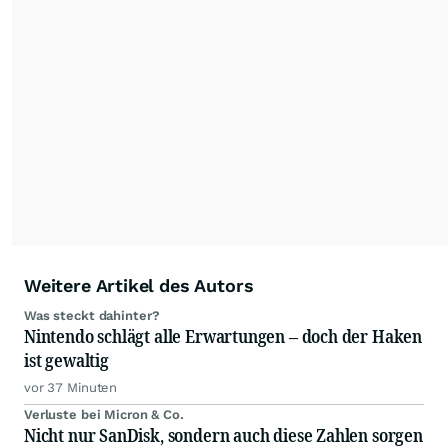
der wallstreetONLINE Redaktion berichten hier
mit ihren Kolleginnen und Kollegen aus den
Partnerredaktionen exklusiv, fundiert,
ausgewogen sowie unabhängig für den Anleger.
Die Zentralredaktion recherchiert intensiv, um
Anlegern der Kategorie Selbstentscheider
relevante Informationen für ihre
Anlageentscheidungen liefern zu können.
NEU:
Podcast "Börse, Baby!"
Weitere Artikel des Autors
Was steckt dahinter?
Nintendo schlägt alle Erwartungen – doch der Haken
ist gewaltig
vor 37 Minuten
Verluste bei Micron & Co.
Nicht nur SanDisk, sondern auch diese Zahlen sorgen