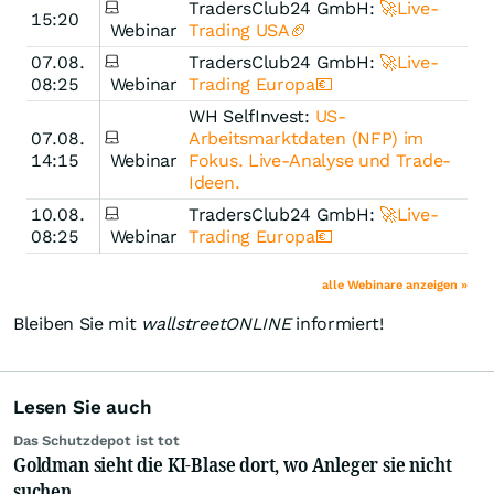
TradersClub24 GmbH:
🚀Live-
15:20
Webinar
Trading USA🏈
07.08.
TradersClub24 GmbH:
🚀Live-
08:25
Webinar
Trading Europa💶
WH SelfInvest:
US-
07.08.
Arbeitsmarktdaten (NFP) im
14:15
Webinar
Fokus. Live-Analyse und Trade-
Ideen.
10.08.
TradersClub24 GmbH:
🚀Live-
08:25
Webinar
Trading Europa💶
alle Webinare anzeigen »
Bleiben Sie mit
wallstreetONLINE
informiert!
Lesen Sie auch
Das Schutzdepot ist tot
Goldman sieht die KI-Blase dort, wo Anleger sie nicht
suchen