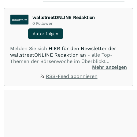
wallstreetONLINE Redaktion
0
Follower
Autor folgen
Melden Sie sich
HIER für den Newsletter der
wallstreetONLINE Redaktion an
- alle Top-
Themen der Börsenwoche im Überblick!
Mehr anzeigen
Verpassen Sie kein wichtiges Anleger-Thema!
Für
Beiträge auf diesem journalistischen Channel ist
RSS-Feed abonnieren
die Chefredaktion der wallstreetONLINE
Redaktion verantwortlich.
Die Fachjournalisten
der wallstreetONLINE Redaktion berichten hier
mit ihren Kolleginnen und Kollegen aus den
Partnerredaktionen exklusiv, fundiert,
ausgewogen sowie unabhängig für den Anleger.
Die Zentralredaktion recherchiert intensiv, um
Anlegern der Kategorie Selbstentscheider
relevante Informationen für ihre