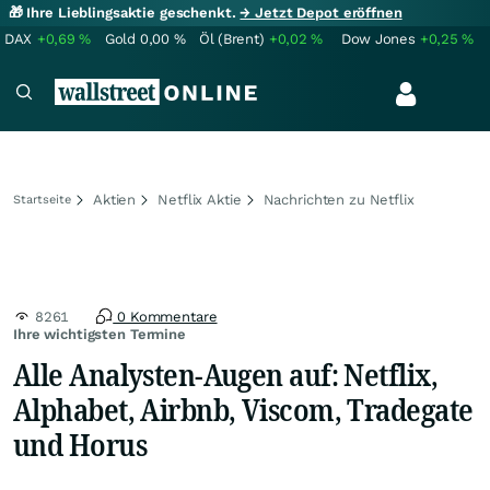
🎁 Ihre Lieblingsaktie geschenkt.
→ Jetzt Depot eröffnen
DAX
+0,69
%
Gold
0,00
%
Öl (Brent)
+0,02
%
Dow Jones
+0,25
%
Aktien
Netflix Aktie
Nachrichten zu Netflix
Startseite
8261
0 Kommentare
Ihre wichtigsten Termine
Alle Analysten-Augen auf: Netflix,
Alphabet, Airbnb, Viscom, Tradegate
und Horus