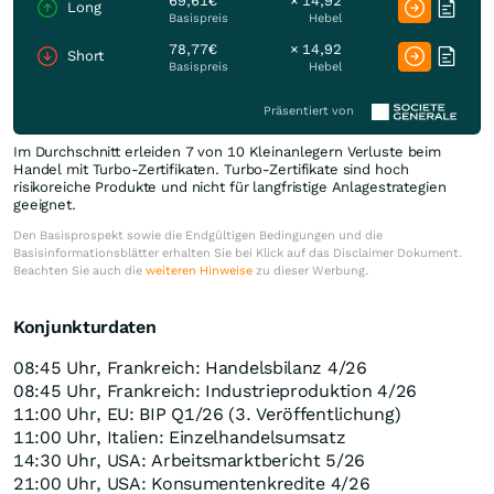
69,61€
× 14,92
Long
Basispreis
Hebel
78,77€
× 14,92
Short
Basispreis
Hebel
Präsentiert von
Im Durchschnitt erleiden 7 von 10 Kleinanlegern Verluste beim
Handel mit Turbo-Zertifikaten. Turbo-Zertifikate sind hoch
risikoreiche Produkte und nicht für langfristige Anlagestrategien
geeignet.
Den Basisprospekt sowie die Endgültigen Bedingungen und die
Basisinformationsblätter erhalten Sie bei Klick auf das Disclaimer Dokument.
Beachten Sie auch die
weiteren Hinweise
zu dieser Werbung.
Konjunkturdaten
08:45 Uhr, Frankreich: Handelsbilanz 4/26
08:45 Uhr, Frankreich: Industrieproduktion 4/26
11:00 Uhr, EU: BIP Q1/26 (3. Veröffentlichung)
11:00 Uhr, Italien: Einzelhandelsumsatz
14:30 Uhr, USA: Arbeitsmarktbericht 5/26
21:00 Uhr, USA: Konsumentenkredite 4/26