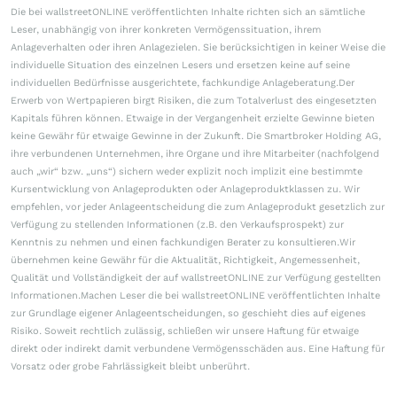
Die bei wallstreetONLINE veröffentlichten Inhalte richten sich an sämtliche
Leser, unabhängig von ihrer konkreten Vermögenssituation, ihrem
Anlageverhalten oder ihren Anlagezielen. Sie berücksichtigen in keiner Weise die
individuelle Situation des einzelnen Lesers und ersetzen keine auf seine
individuellen Bedürfnisse ausgerichtete, fachkundige Anlageberatung.Der
Erwerb von Wertpapieren birgt Risiken, die zum Totalverlust des eingesetzten
Kapitals führen können. Etwaige in der Vergangenheit erzielte Gewinne bieten
keine Gewähr für etwaige Gewinne in der Zukunft. Die Smartbroker Holding AG,
ihre verbundenen Unternehmen, ihre Organe und ihre Mitarbeiter (nachfolgend
auch „wir“ bzw. „uns“) sichern weder explizit noch implizit eine bestimmte
Kursentwicklung von Anlageprodukten oder Anlageproduktklassen zu. Wir
empfehlen, vor jeder Anlageentscheidung die zum Anlageprodukt gesetzlich zur
Verfügung zu stellenden Informationen (z.B. den Verkaufsprospekt) zur
Kenntnis zu nehmen und einen fachkundigen Berater zu konsultieren.Wir
übernehmen keine Gewähr für die Aktualität, Richtigkeit, Angemessenheit,
Qualität und Vollständigkeit der auf wallstreetONLINE zur Verfügung gestellten
Informationen.Machen Leser die bei wallstreetONLINE veröffentlichten Inhalte
zur Grundlage eigener Anlageentscheidungen, so geschieht dies auf eigenes
Risiko. Soweit rechtlich zulässig, schließen wir unsere Haftung für etwaige
direkt oder indirekt damit verbundene Vermögensschäden aus. Eine Haftung für
Vorsatz oder grobe Fahrlässigkeit bleibt unberührt.