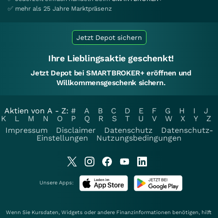
✅ mehr als 25 Jahre Marktpräsenz
Jetzt Depot sichern
Ihre Lieblingsaktie geschenkt!
Jetzt Depot bei SMARTBROKER+ eröffnen und
Willkommensgeschenk sichern.
Aktien von A - Z:
#
A
B
C
D
E
F
G
H
I
J
K
L
M
N
O
P
Q
R
S
T
U
V
W
X
Y
Z
Impressum
Disclaimer
Datenschutz
Datenschutz-
Einstellungen
Nutzungsbedingungen
Unsere Apps:
Wenn Sie Kursdaten, Widgets oder andere Finanzinformationen benötigen, hilft