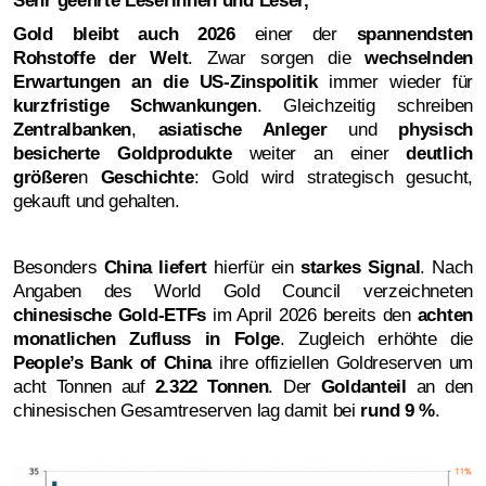
Sehr geehrte Leserinnen und Leser
,
Gold bleibt auch 2026
einer der
spannendsten
Rohstoffe der Welt
. Zwar sorgen die
wechselnden
Erwartungen an die US-Zinspolitik
immer wieder für
kurzfristige Schwankungen
. Gleichzeitig schreiben
Zentralbanken
,
asiatische Anleger
und
physisch
besicherte Goldprodukte
weiter an einer
deutlich
größere
n
Geschichte
: Gold wird strategisch gesucht,
gekauft und gehalten.
Besonders
China liefert
hierfür ein
starkes Signal
. Nach
Angaben des World Gold Council verzeichneten
chinesische Gold-ETFs
im April 2026 bereits den
achten
monatlichen Zufluss in Folge
. Zugleich erhöhte die
People’s Bank of China
ihre offiziellen Goldreserven um
acht Tonnen auf
2.322 Tonnen
. Der
Goldanteil
an den
chinesischen Gesamtreserven lag damit bei
rund 9 %
.