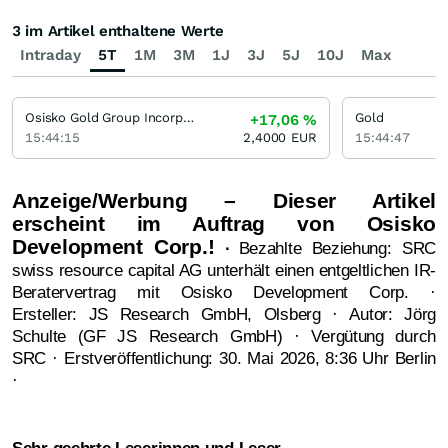
3 im Artikel enthaltene Werte
Intraday
5T
1M
3M
1J
3J
5J
10J
Max
Osisko Gold Group Incorporation
Gold
+17,06
%
15:44:15
2,4000
EUR
15:44:47
Anzeige/Werbung – Dieser Artikel
erscheint im Auftrag von Osisko
Development Corp.!
·
Bezahlte Beziehung: SRC
swiss resource capital AG unterhält einen entgeltlichen IR-
Beratervertrag mit Osisko Development Corp. ·
Ersteller: JS Research GmbH, Olsberg · Autor: Jörg
Schulte (GF JS Research GmbH) · Vergütung durch
SRC · Erstveröffentlichung: 30. Mai 2026, 8:36 Uhr Berlin
·