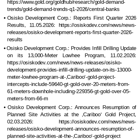
https://www.gold.org/goldhub/research/gold-demand-
trends/gold-demand-trends-q1-2026/central-banks
•
Osisko Development Corp.: Reports First Quarter 2026
Results, 11.05.2026: https://osiskodev.com/news/news-
releases/osisko-development-reports-first-quarter-2026-
results
•
Osisko Development Corp.: Provides Infill Drilling Update
on its 13,000-Meter Lowhee Program, 11.02.2026:
https://osiskodev.com/news/news-releases/osisko-
development-provides-infill-drilling-update-on-its-13000-
meter-lowhee-program-at-‚Cariboo‘-gold-project-
intercepts-include-59640-gt-gold-over-20-meters-from-
61-meters-downhole-including-229356-gt-gold-over-05-
meters-from-66-m
•
Osisko Development Corp.: Announces Resumption of
Planned Site Activities at the ‚Cariboo‘ Gold Project,
02.03.2026: https://osiskodev.com/news/news-
releases/osisko-development-announces-resumption-of-
planned-site-activities-at-the-‚Cariboo‘-gold-project