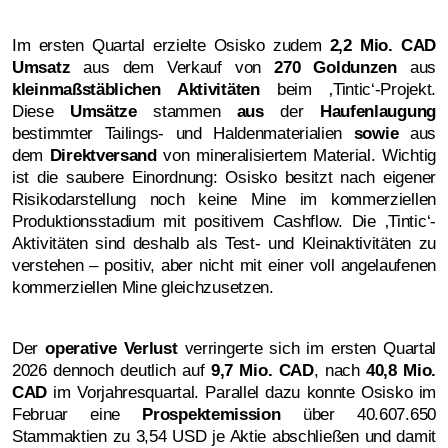
Im ersten Quartal erzielte Osisko zudem
2,2 Mio. CAD
Umsatz
aus dem Verkauf von
270 Goldunzen
aus
kleinmaßstäblichen Aktivitäten
beim ‚Tintic‘-Projekt.
Diese
Umsätze
stammen
aus
der
Haufenlaugung
bestimmter Tailings- und Haldenmaterialien
sowie
aus
dem
Direktversand
von mineralisiertem Material. Wichtig
ist die saubere Einordnung: Osisko besitzt nach eigener
Risikodarstellung noch keine Mine im kommerziellen
Produktionsstadium mit positivem Cashflow. Die ‚Tintic‘-
Aktivitäten sind deshalb als Test- und Kleinaktivitäten zu
verstehen – positiv, aber nicht mit einer voll angelaufenen
kommerziellen Mine gleichzusetzen.
Der
operative Verlust
verringerte sich im ersten Quartal
2026 dennoch deutlich auf
9,7 Mio. CAD
, nach
40,8 Mio.
CAD
im Vorjahresquartal. Parallel dazu konnte Osisko im
Februar eine
Prospektemission
über 40.607.650
Stammaktien zu 3,54 USD je Aktie abschließen und damit