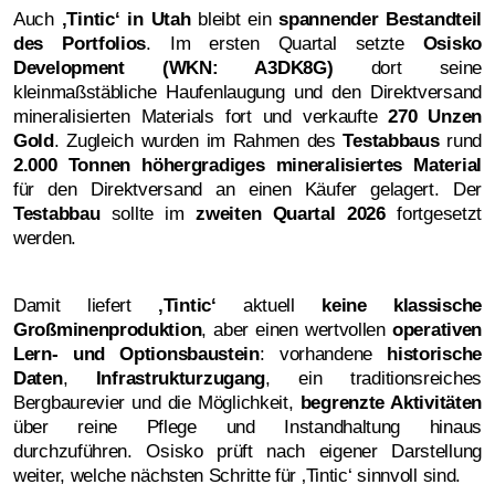
Auch
‚Tintic‘ in Utah
bleibt ein
spannender Bestandteil
des Portfolios
. Im ersten Quartal setzte
Osisko
Development (WKN: A3DK8G)
dort seine
kleinmaßstäbliche Haufenlaugung und den Direktversand
mineralisierten Materials fort und verkaufte
270 Unzen
Gold
. Zugleich wurden im Rahmen des
Testabbaus
rund
2.000 Tonnen höhergradiges mineralisiertes Material
für den Direktversand an einen Käufer gelagert. Der
Testabbau
sollte im
zweiten Quartal 2026
fortgesetzt
werden.
Damit liefert
‚Tintic‘
aktuell
keine klassische
Großminenproduktion
, aber einen wertvollen
operativen
Lern- und Optionsbaustein
: vorhandene
historische
Daten
,
Infrastrukturzugang
, ein traditionsreiches
Bergbaurevier und die Möglichkeit,
begrenzte Aktivitäten
über reine Pflege und Instandhaltung hinaus
durchzuführen. Osisko prüft nach eigener Darstellung
weiter, welche nächsten Schritte für ‚Tintic‘ sinnvoll sind.