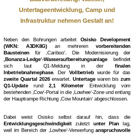
Untertageentwicklung, Camp und
Infrastruktur nehmen Gestalt an!
Neben den Bohrungen arbeitet
Osisko Development
(WKN: A3DK8G)
an mehreren
vorbereitenden
Bausteinen
für ‚Cariboo‘. Die Modernisierung der
‚
Bonanza-Ledge‘-Wasseraufbereitungsanlage
befindet
sich laut Q1-Meldung in der
finalen
Inbetriebnahmephase
. Der
Vollbetrieb
wurde für das
zweite Quartal 2026
erwartet.
Untertage
waren bis
zum
Q1-Update
rund
2,1 Kilometer
Entwicklung vom
bestehenden ‚Cow‘-Portal in die ‚Lowhee‘-Zone und entlang
der Hauptrampe Richtung ‚Cow Mountain‘ abgeschlossen.
Dabei weist Osisko selbst darauf hin, dass die
Entwicklungsgeschwindigkeit
zuletzt
unter Plan
lag,
weil im Bereich der ‚Lowhee‘-Verwerfung
anspruchsvolle