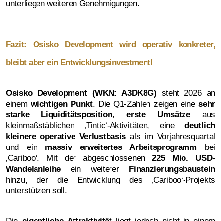
unterliegen weiteren Genehmigungen.
Fazit: Osisko Development wird operativ konkreter,
bleibt aber ein Entwicklungsinvestment!
Osisko Development (WKN: A3DK8G)
steht 2026 an
einem
wichtigen Punkt
. Die Q1-Zahlen zeigen eine
sehr
starke Liquiditätsposition
,
erste Umsätze
aus
kleinmaßstäblichen ‚Tintic‘-Aktivitäten, eine
deutlich
kleinere operative Verlustbasis
als im Vorjahresquartal
und ein
massiv erweitertes Arbeitsprogramm
bei
‚Cariboo‘. Mit der abgeschlossenen
225 Mio. USD-
Wandelanleihe
ein weiterer
Finanzierungsbaustein
hinzu, der die Entwicklung des ‚Cariboo‘-Projekts
unterstützen soll.
Die
eigentliche Attraktivität
liegt jedoch nicht in einem