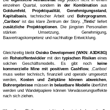
einzelnen Quartal, sondern
in der Kombination
aus
Goldumfeld
,
Projektqualität
,
Genehmigungsstand
,
Kapitalbasis
, technischer Arbeit und
Bohrprogramm
.
‚Cariboo‘
ist das klare Zentrum der Story.
‚Tintic‘
liefert
zusätzliche Projektoptionen
. Die jüngsten Personalien
stärken Umsetzung, Genehmigung,
Bauvertragskompetenz und nachhaltige Entwicklung.
Gleichzeitig bleibt
Osisko Development (WKN: A3DK8G)
ein
Rohstoffentwickler
mit den
typischen Risiken
eines
solchen Geschäftsmodells. Es gibt noch
keine
kommerzielle Mine mit positivem Cashflow
, ‚Cariboo‘
muss weiter technisch, finanziell und operativ umgesetzt
werden,
Kosten und Zeitpläne können abweichen
,
Bohrergebnisse
müssen
in belastbare Modelle
überführt
werden und Wandelpapiere können Verwässerungseffekte
nach sich ziehen.