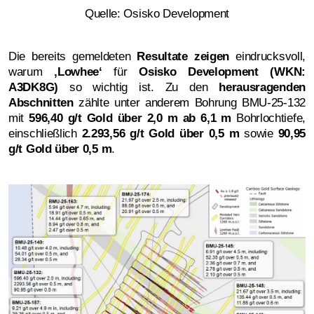
Quelle: Osisko Development
Die bereits gemeldeten
Resultate zeigen
eindrucksvoll,
warum
‚
Lowhee‘
für
Osisko Development (WKN:
A3DK8G)
so wichtig ist. Zu den
herausragenden
Abschnitten
zählte unter anderem Bohrung BMU-25-132
mit
596,40 g/t Gold über 2,0 m
ab 6,1 m
Bohrlochtiefe,
einschließlich
2.293,56 g/t Gold über 0,5 m
sowie
90,95
g/t Gold über 0,5 m
.