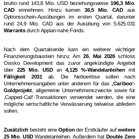
brutto rund 143,8 Mio. USD beziehungsweise
196,3 Mio.
CAD
einnehmen. Hinzu kamen
36,5 Mio. CAD
aus
Optionsschein-Ausübungen im ersten Quartal, darunter
rund 24,9 Mio. CAD aus der Ausübung von 5.625.031
Warrants
durch Appian-nahe Fonds.
Nach dem Quartalsende kam ein weiterer wichtiger
Finanzierungsbaustein hinzu: Am
26. Mai 2026
schloss
Osisko Development das zuvor angekündigte Angebot
über
225 Mio. USD
an
4,125 %-Wandelanleihen
mit
Fälligkeit 2031
ab. Die Nettoerlöse sollen nach
Unternehmensangaben unter anderem für das
‚Cariboo‘-
Goldprojekt
, allgemeine Unternehmenszwecke sowie für
‚Capped-Call‘-Transaktionen verwendet werden, die eine
mögliche wirtschaftliche Verwässerung teilweise abfedern
sollen.
Zusätzlich
besteht eine
Option
der Erstkäufer auf
weitere
25 Mio. USD
Wandelanleihen. Außerdem hat
Double Zero