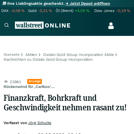
🎁 Ihre Lieblingsaktie geschenkt.
→ Jetzt Depot eröffnen
DAX
-0,08
%
Gold
-0,31
%
Öl (Brent)
+4,05
%
Dow Jones
-0,19
%
Aktien
Osisko Gold Group Incorporation Aktie
Startseite
Nachrichten zu Osisko Gold Group Incorporation
Anzeige
23961
Rückenwind für ‚Cariboo‘...
Finanzkraft, Bohrkraft und
Geschwindigkeit nehmen rasant zu!
Verfasst von
Jörg Schulte