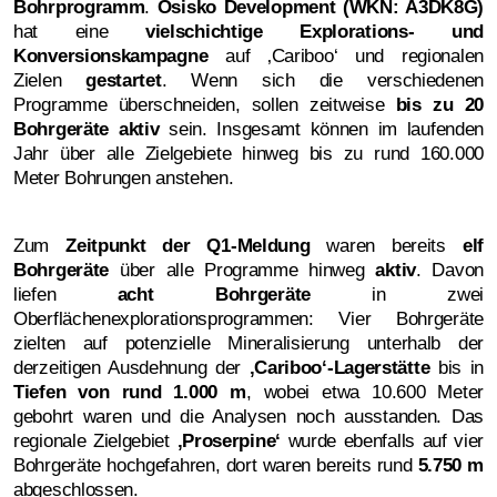
Bohrprogramm
.
Osisko Development (WKN: A3DK8G)
hat eine
vielschichtige Explorations- und
Konversionskampagne
auf ‚Cariboo‘ und regionalen
Zielen
gestartet
. Wenn sich die verschiedenen
Programme überschneiden, sollen zeitweise
bis zu 20
Bohrgeräte
aktiv
sein. Insgesamt können im laufenden
Jahr über alle Zielgebiete hinweg bis zu rund 160.000
Meter Bohrungen anstehen.
Zum
Zeitpunkt der Q1-Meldung
waren bereits
elf
Bohrgeräte
über alle Programme hinweg
aktiv
. Davon
liefen
acht Bohrgeräte
in zwei
Oberflächenexplorationsprogrammen: Vier Bohrgeräte
zielten auf potenzielle Mineralisierung unterhalb der
derzeitigen Ausdehnung der
‚Cariboo‘-Lagerstätte
bis in
Tiefen von rund 1.000 m
, wobei etwa 10.600 Meter
gebohrt waren und die Analysen noch ausstanden. Das
regionale Zielgebiet
‚
Proserpine‘
wurde ebenfalls auf vier
Bohrgeräte hochgefahren, dort waren bereits rund
5.750 m
abgeschlossen.