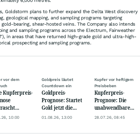
roximately 6,000 metres.
ities, Goldstorm plans to further expand the Delta West discovery
g, geological mapping, and sampling programs targeting
e, gold-bearing, shear-hosted veins. The Company also intends
ping and sampling programs across the Electrum, Fairweather
), in areas that have returned high-grade gold and ultra-high-
torical prospecting and sampling programs.
r vor dem
Goldpreis läutet
Kupfer vor heftigem
ruch
Countdown ein
Preisbeben
e Kupferpreis-
Goldpreis-
Kupferpreis-
nose
Prognose: Startet
Prognose: Die
rascht
Gold jetzt die
unabwendbare
ger: Startet
Trendwende? 4
Rohstoffrallye -
.26, 10:00
01.08.26, 13:00
28.07.26, 08:45
er jetzt
Gründe sprechen
Kupfer jetzt auf 8
h?
dafür
USD?