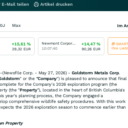
 E-Mail teilen
Artikel drucken
0J
Max
Im Ar
Newmont Corporation
+15,61
%
+14,47
%
🎁 SMART
Ihre Lieb
10:07:40
29,32
EUR
90,26
EUR
--(Newsfile Corp. - May 27, 2026) -
Goldstorm Metals Corp
.
Goldstorm
" or the
"Company
") is pleased to announce that final
 complete for the Company's 2026 exploration program (the
erty (the "
Property
"), located in the heart of British Columbia's
this year's planning process, the Company engaged a
velop comprehensive wildlife safety procedures. With this work
xpects the 2026 exploration season to commence earlier than
wn Property