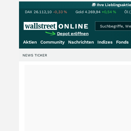
🎁 Ihre Lieblingsakt
DAX
26.112,10
-0,33
%
Gold
4.269,94
+0,54
%
Öl 
Depot eröffnen
Aktien
Community
Nachrichten
Indizes
Fonds
NEWS TICKER