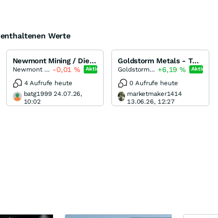
e enthaltenen Werte
Newmont Mining / Die Rally kann beginnen!
Goldstorm Metals - Tudor Gold 2.0
-0,01
%
+6,19
%
Newmont Corporation
Goldstorm Metals
Aktie
Aktie
4 Aufrufe heute
0 Aufrufe heute
batg1999 24.07.26,
marketmaker1414
10:02
13.06.26, 12:27