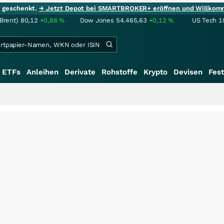
ie geschenkt.
→ Jetzt Depot bei SMARTBROKER+ eröffnen und Willkom
(Brent)
80,12
+0,86
%
Dow Jones
54.465,63
+0,12
%
US Tech 1
ETFs
Anleihen
Derivate
Rohstoffe
Krypto
Devisen
Fest
+++
Sc