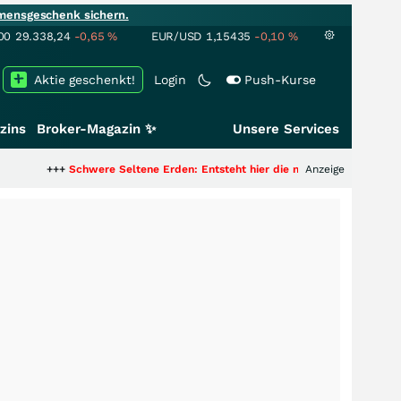
mensgeschenk sichern.
00
29.338,24
-0,65
%
EUR/USD
1,15435
-0,10
%
Aktie geschenkt!
Login
Push-Kurse
zins
Broker-Magazin ✨
Unsere Services
hwere Seltene Erden: Entsteht hier die nächste Milliardenstory?
Anzeige
+++