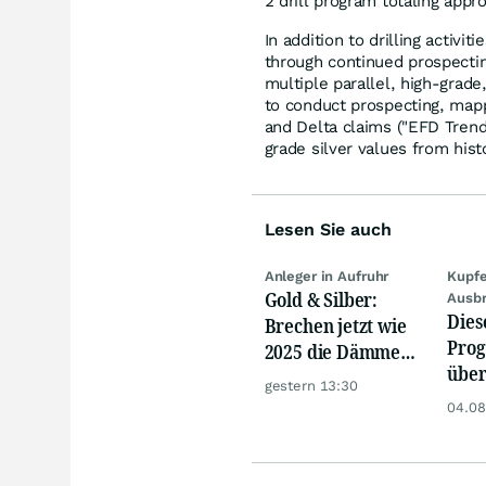
2 drill program totaling app
In addition to drilling activ
through continued prospectin
multiple parallel, high-grad
to conduct prospecting, map
and Delta claims ("EFD Trend"
grade silver values from his
Lesen Sie auch
Anleger in Aufruhr
Kupfe
Gold & Silber:
Ausb
Dies
Brechen jetzt wie
Prog
2025 die Dämme?
über
Minenaktien vor
gestern 13:30
Anle
Kursexplosion
04.08
Kupf
durc