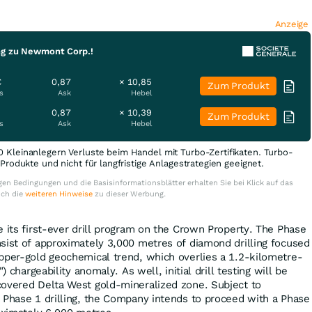
Anzeige
ng zu Newmont Corp.!
€
0,87
× 10,85
Zum Produkt
s
Ask
Hebel
0,87
× 10,39
Zum Produkt
s
Ask
Hebel
0 Kleinanlegern Verluste beim Handel mit Turbo-Zertifikaten. Turbo-
e Produkte und nicht für langfristige Anlagestrategien geeignet.
en Bedingungen und die Basisinformationsblätter erhalten Sie bei Klick auf das
uch die
weiteren Hinweise
zu dieser Werbung.
e its first-ever drill program on the Crown Property. The Phase
sist of approximately 3,000 metres of diamond drilling focused
pper-gold geochemical trend, which overlies a 1.2-kilometre-
) chargeability anomaly. As well, initial drill testing will be
covered Delta West gold-mineralized zone. Subject to
 Phase 1 drilling, the Company intends to proceed with a Phase