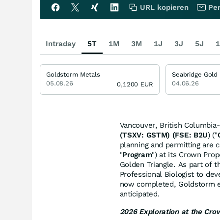
URL kopieren
Per
Intraday
5T
1M
3M
1J
3J
5J
1
Goldstorm Metals
Seabridge Gold
05.08.26
04.06.26
0,1200
EUR
Vancouver, British Columbia
(TSXV: GSTM) (FSE: B2U
) ("
planning and permitting are
"
Program
") at its Crown Prop
Golden Triangle. As part of 
Professional Biologist to de
now completed, Goldstorm e
anticipated.
2026 Exploration at the Cro