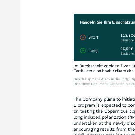
Handeln Sie Ihre Einschätzu
113,80
Short
Basisprei
95,50€
Long
Basisprei
Im Durchschnitt erleiden 7 von 1
Zertifikate sind hoch risikoreich
Den Basisprospekt sowie die Endgültig
Disclaimer Dokument. Beachten Sie a
The Company plans to initiat
1 program is expected to con
on testing the Copernicus co
long induced polarization ("IP"
undertaken at the newly dis
encouraging results from the