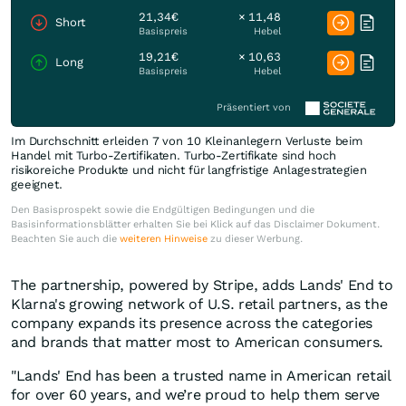
21,34€
× 11,48
Short
Basispreis
Hebel
19,21€
× 10,63
Long
Basispreis
Hebel
Präsentiert von
Im Durchschnitt erleiden 7 von 10 Kleinanlegern Verluste beim
Handel mit Turbo-Zertifikaten. Turbo-Zertifikate sind hoch
risikoreiche Produkte und nicht für langfristige Anlagestrategien
geeignet.
Den Basisprospekt sowie die Endgültigen Bedingungen und die
Basisinformationsblätter erhalten Sie bei Klick auf das Disclaimer Dokument.
Beachten Sie auch die
weiteren Hinweise
zu dieser Werbung.
The partnership, powered by Stripe, adds Lands' End to
Klarna's growing network of U.S. retail partners, as the
company expands its presence across the categories
and brands that matter most to American consumers.
"Lands' End has been a trusted name in American retail
for over 60 years, and we’re proud to help them serve