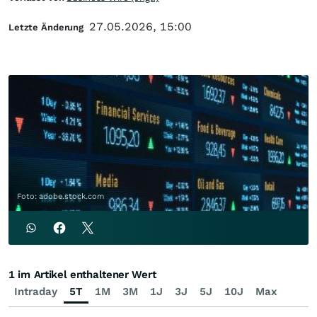
27.05.2026, 15:00
Letzte Änderung
Foto: adobe.stock.com
1 im Artikel enthaltener Wert
Intraday
5T
1M
3M
1J
3J
5J
10J
Max