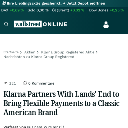
🎁 Ihre Lieblingsaktie geschenkt.
→ Jetzt Depot eröffnen
DAX
+0,69
%
Gold
0,00
%
Öl (Brent)
+0,02
%
Dow Jones
+0,25
%
Aktien
Klarna Group Registered Aktie
Startseite
Nachrichten zu Klarna Group Registered
121
0 Kommentare
Klarna Partners With Lands' End to
Bring Flexible Payments to a Classic
American Brand
Verfasst von
Business Wire (engl.)