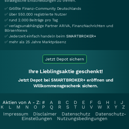
strategische Entscheidungen zu treffen.
✅ Größte Finanz-Community Deutschlands
✅ über 550.000 registrierte Nutzer
✅ rund 2.000 Beiträge pro Tag
✅ verlagsunabhängige Partner ARIVA, FinanzNachrichten und
BörsenNews
✅ Jederzeit einfach handeln beim
SMARTBROKER+
✅ mehr als 25 Jahre Marktpräsenz
Jetzt Depot sichern
Ihre Lieblingsaktie geschenkt!
Jetzt Depot bei SMARTBROKER+ eröffnen und
Willkommensgeschenk sichern.
Aktien von A - Z:
#
A
B
C
D
E
F
G
H
I
J
K
L
M
N
O
P
Q
R
S
T
U
V
W
X
Y
Z
Impressum
Disclaimer
Datenschutz
Datenschutz-
Einstellungen
Nutzungsbedingungen