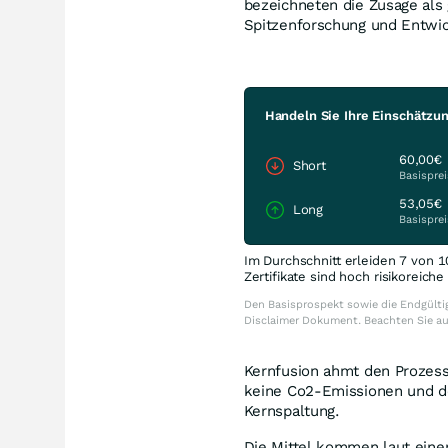
bezeichneten die Zusage als
Spitzenforschung und Entwic
Handeln Sie Ihre Einschätzu
60,00€
Short
Basisprei
53,05€
Long
Basisprei
Im Durchschnitt erleiden 7 von 1
Zertifikate sind hoch risikoreich
Den Basisprospekt sowie die Endgültig
Disclaimer Dokument. Beachten Sie a
Kernfusion ahmt den Prozess 
keine Co2-Emissionen und deu
Kernspaltung.
Die Mittel kommen laut eine