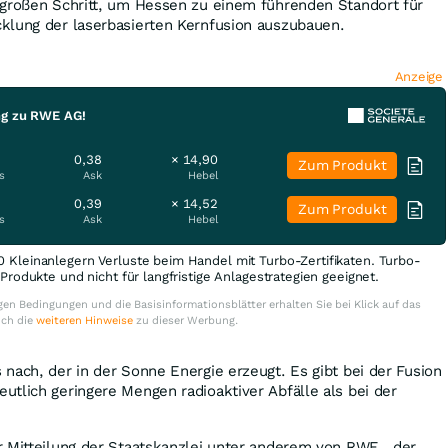
 großen Schritt, um Hessen zu einem führenden Standort für
klung der laserbasierten Kernfusion auszubauen.
Anzeige
ng zu RWE AG!
0,38
× 14,90
Zum Produkt
s
Ask
Hebel
0,39
× 14,52
Zum Produkt
s
Ask
Hebel
0 Kleinanlegern Verluste beim Handel mit Turbo-Zertifikaten. Turbo-
e Produkte und nicht für langfristige Anlagestrategien geeignet.
en Bedingungen und die Basisinformationsblätter erhalten Sie bei Klick auf das
uch die
weiteren Hinweise
zu dieser Werbung.
nach, der in der Sonne Energie erzeugt. Es gibt bei der Fusion
tlich geringere Mengen radioaktiver Abfälle als bei der
r Mitteilung der Staatskanzlei unter anderem von RWE , der