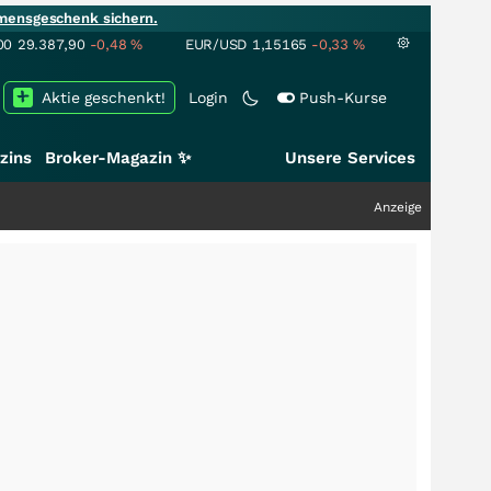
mensgeschenk sichern.
00
29.387,90
-0,48
%
EUR/USD
1,15165
-0,33
%
Aktie geschenkt!
Login
Push-Kurse
zins
Broker-Magazin ✨
Unsere Services
Anzeige