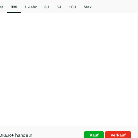
at
3M
1 Jahr
3J
5J
10J
Max
OKER+ handeln
Kauf
Verkauf