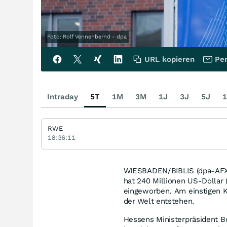
Foto: Rolf Vennenbernd - dpa
URL kopieren
Per
Intraday
5T
1M
3M
1J
3J
5J
1
RWE
18:36:11
WIESBADEN/BIBLIS (dpa-AFX)
hat 240 Millionen US-Dollar 
eingeworben. Am einstigen Ke
der Welt entstehen.
Hessens Ministerpräsident B