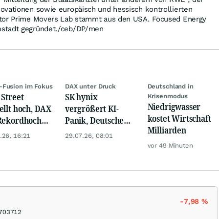
ovationen sowie europäisch und hessisch kontrollierten
stor Prime Movers Lab stammt aus den USA. Focused Energy
stadt gegründet./ceb/DP/men
-Fusion im Fokus
DAX unter Druck
Deutschland in
 Street
SK hynix
Krisenmodus
Niedrigwasser
ellt hoch, DAX
vergrößert KI-
kostet Wirtschaft
Rekordhoch
Panik, Deutsche
Milliarden
 Öl-Absturz
Bank überrascht
.26, 16:21
29.07.26, 08:01
und RWE liefert
vor 49 Minuten
mehr
-7,98
%
703712