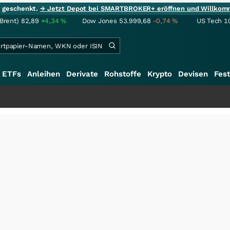
ie geschenkt.
→ Jetzt Depot bei SMARTBROKER+ eröffnen und Willkom
(Brent)
82,89
+4,34
%
Dow Jones
53.999,68
-0,74
%
US Tech 1
ETFs
Anleihen
Derivate
Rohstoffe
Krypto
Devisen
Fest