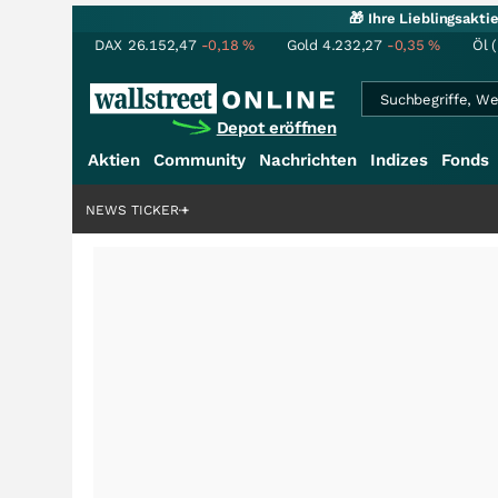
🎁 Ihre Lieblingsakt
DAX
26.152,47
-0,18
%
Gold
4.232,27
-0,35
%
Öl 
Depot eröffnen
Aktien
Community
Nachrichten
Indizes
Fonds
nstory?
+++
NEWS TICKER