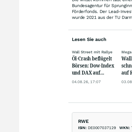
Bundesagentur für Sprunginn
Förderfonds. Der Lead-Inve
wurde 2021 aus der TU Darm
Lesen Sie auch
Wall Street mit Rallye
Mega
Öl-Crash beflügelt
Wall
Börsen: Dow-Index
schn
und DAX auf
auf 
Rekord, Gold zieht
dank
04.08.26, 17:07
03.08
an
RWE
ISIN:
DE0007037129
WKN: