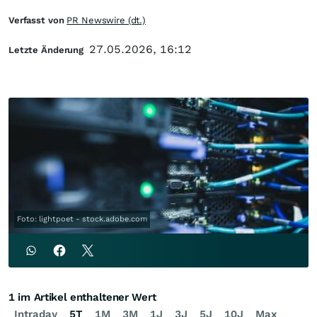
Verfasst von
PR Newswire (dt.)
27.05.2026, 16:12
Letzte Änderung
Foto: lightpoet - stock.adobe.com
1 im Artikel enthaltener Wert
Intraday
5T
1M
3M
1J
3J
5J
10J
Max