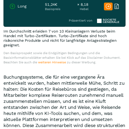
51,24€
× 8,18
Long
Basispreis
Hebel
Präsentiert von
Im Durchschnitt erleiden 7 von 10 Kleinanlegern Verluste beim
Handel mit Turbo-Zertifikaten. Turbo-Zertifikate sind hoch
risikoreiche Produkte und nicht für langfristige Anlagestrategien
geeignet.
Den Basisprospekt sowie die Endgültigen Bedingungen und die
Basisinformationsblätter erhalten Sie bei Klick auf das Disclaimer Dokument.
Beachten Sie auch die
weiteren Hinweise
zu dieser Werbung.
Buchungssysteme, die für eine vergangene Ära
entwickelt wurden, haben mittlerweile Mühe, Schritt zu
halten: Die Kosten für Reisebüros sind gestiegen, da
Mitarbeiter komplexe Reiserouten zunehmend manuell
zusammenstellen müssen, und es ist eine Kluft
entstanden zwischen der Art und Weise, wie Reisende
heute mithilfe von KI-Tools suchen, und dem, was
aktuelle Plattformen interpretieren und umsetzen
können. Diese Zusammenarbeit wird diese strukturellen