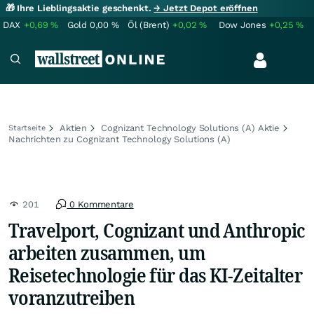
🎁 Ihre Lieblingsaktie geschenkt.
→ Jetzt Depot eröffnen
DAX
+0,69
%
Gold
0,00
%
Öl (Brent)
+0,02
%
Dow Jones
+0,25
%
Aktien
Cognizant Technology Solutions (A) Aktie
Startseite
Nachrichten zu Cognizant Technology Solutions (A)
201
0 Kommentare
Travelport, Cognizant und Anthropic
arbeiten zusammen, um
Reisetechnologie für das KI-Zeitalter
voranzutreiben