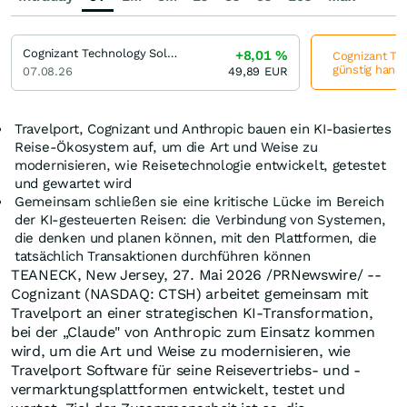
Cognizant Technology Solutions (A)
+8,01
%
Cognizant Tec
günstig hande
07.08.26
49,89
EUR
Travelport, Cognizant und Anthropic bauen ein KI-basiertes
Reise-Ökosystem auf, um die Art und Weise zu
modernisieren, wie Reisetechnologie entwickelt, getestet
und gewartet wird
Gemeinsam schließen sie eine kritische Lücke im Bereich
der KI-gesteuerten Reisen: die Verbindung von Systemen,
die denken und planen können, mit den Plattformen, die
tatsächlich Transaktionen durchführen können
TEANECK, New Jersey
,
27. Mai 2026
/PRNewswire/ --
Cognizant (NASDAQ: CTSH) arbeitet gemeinsam mit
Travelport an einer strategischen KI-Transformation,
bei der „Claude" von Anthropic zum Einsatz kommen
wird, um die Art und Weise zu modernisieren, wie
Travelport Software für seine Reisevertriebs- und -
vermarktungsplattformen entwickelt, testet und