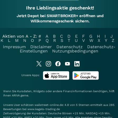
Ihre Lieblingsaktie geschenkt!
Jetzt Depot bei SMARTBROKER+ eröffnen und
Willkommensgeschenk sichern.
Aktien von A - Z:
#
A
B
C
D
E
F
G
H
I
J
K
L
M
N
O
P
Q
R
S
T
U
V
W
X
Y
Z
Impressum
Disclaimer
Datenschutz
Datenschutz-
Einstellungen
Nutzungsbedingungen
Unsere Apps:
Wenn Sie Kursdaten, Widgets oder andere Finanzinformationen benötigen, hilft
Ihnen
ARIVA
gerne.
Unsere User schätzen wallstreet-online.de: 4.8 von 5 Sternen ermittelt aus 285
Bewertungen bei www.kagels-trading.de
Zeitverzögerung der Kursdaten: Deutsche Börsen +15 Min. NASDAQ +15 Min.
NYSE +20 Min. AMEX +20 Min. Dow Jones +15 Min. Alle Angaben ohne Gewähr.