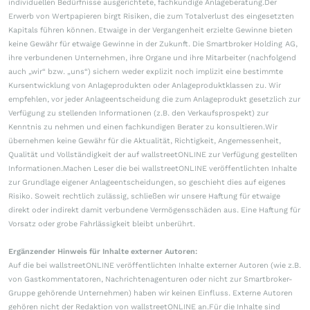
individuellen Bedürfnisse ausgerichtete, fachkundige Anlageberatung.Der
Erwerb von Wertpapieren birgt Risiken, die zum Totalverlust des eingesetzten
Kapitals führen können. Etwaige in der Vergangenheit erzielte Gewinne bieten
keine Gewähr für etwaige Gewinne in der Zukunft. Die Smartbroker Holding AG,
ihre verbundenen Unternehmen, ihre Organe und ihre Mitarbeiter (nachfolgend
auch „wir“ bzw. „uns“) sichern weder explizit noch implizit eine bestimmte
Kursentwicklung von Anlageprodukten oder Anlageproduktklassen zu. Wir
empfehlen, vor jeder Anlageentscheidung die zum Anlageprodukt gesetzlich zur
Verfügung zu stellenden Informationen (z.B. den Verkaufsprospekt) zur
Kenntnis zu nehmen und einen fachkundigen Berater zu konsultieren.Wir
übernehmen keine Gewähr für die Aktualität, Richtigkeit, Angemessenheit,
Qualität und Vollständigkeit der auf wallstreetONLINE zur Verfügung gestellten
Informationen.Machen Leser die bei wallstreetONLINE veröffentlichten Inhalte
zur Grundlage eigener Anlageentscheidungen, so geschieht dies auf eigenes
Risiko. Soweit rechtlich zulässig, schließen wir unsere Haftung für etwaige
direkt oder indirekt damit verbundene Vermögensschäden aus. Eine Haftung für
Vorsatz oder grobe Fahrlässigkeit bleibt unberührt.
Ergänzender Hinweis für Inhalte externer Autoren:
Auf die bei wallstreetONLINE veröffentlichten Inhalte externer Autoren (wie z.B.
von Gastkommentatoren, Nachrichtenagenturen oder nicht zur Smartbroker-
Gruppe gehörende Unternehmen) haben wir keinen Einfluss. Externe Autoren
gehören nicht der Redaktion von wallstreetONLINE an.Für die Inhalte sind