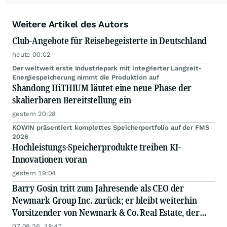
Weitere Artikel des Autors
Club-Angebote für Reisebegeisterte in Deutschland
heute 00:02
Der weltweit erste Industriepark mit integrierter Langzeit-
Energiespeicherung nimmt die Produktion auf
Shandong HiTHIUM läutet eine neue Phase der
skalierbaren Bereitstellung ein
gestern 20:28
KOWIN präsentiert komplettes Speicherportfolio auf der FMS
2026
Hochleistungs-Speicherprodukte treiben KI-
Innovationen voran
gestern 19:04
Barry Gosin tritt zum Jahresende als CEO der
Newmark Group Inc. zurück; er bleibt weiterhin
Vorsitzender von Newmark & Co. Real Estate, der
operativen Gesellschaft von Newmark
07.08.26, 18:47