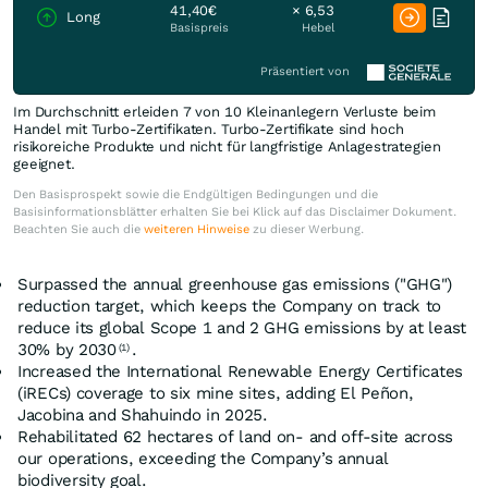
41,40€
× 6,53
Long
Basispreis
Hebel
Präsentiert von
Im Durchschnitt erleiden 7 von 10 Kleinanlegern Verluste beim
Handel mit Turbo-Zertifikaten. Turbo-Zertifikate sind hoch
risikoreiche Produkte und nicht für langfristige Anlagestrategien
geeignet.
Den Basisprospekt sowie die Endgültigen Bedingungen und die
Basisinformationsblätter erhalten Sie bei Klick auf das Disclaimer Dokument.
Beachten Sie auch die
weiteren Hinweise
zu dieser Werbung.
Surpassed the annual greenhouse gas emissions ("GHG")
reduction target, which keeps the Company on track to
reduce its global Scope 1 and 2 GHG emissions by at least
30% by 2030
.
(1)
Increased the International Renewable Energy Certificates
(iRECs) coverage to six mine sites, adding El Peñon,
Jacobina and Shahuindo in 2025.
Rehabilitated 62 hectares of land on- and off-site across
our operations, exceeding the Company’s annual
biodiversity goal.