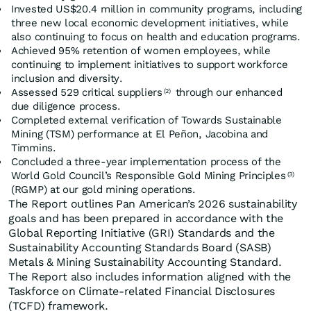
Invested US$20.4 million in community programs, including
three new local economic development initiatives, while
also continuing to focus on health and education programs.
Achieved 95% retention of women employees, while
continuing to implement initiatives to support workforce
inclusion and diversity.
Assessed 529 critical suppliers
through our enhanced
(2)
due diligence process.
Completed external verification of Towards Sustainable
Mining (TSM) performance at El Peñon, Jacobina and
Timmins.
Concluded a three-year implementation process of the
World Gold Council’s Responsible Gold Mining Principles
(3)
(RGMP) at our gold mining operations.
The Report outlines Pan American’s 2026 sustainability
goals and has been prepared in accordance with the
Global Reporting Initiative (GRI) Standards and the
Sustainability Accounting Standards Board (SASB)
Metals & Mining Sustainability Accounting Standard.
The Report also includes information aligned with the
Taskforce on Climate-related Financial Disclosures
(TCFD) framework.