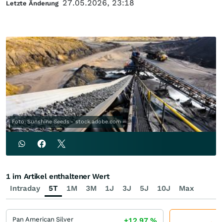
27.05.2026, 23:18
Letzte Änderung
Foto: Sunshine Seeds - stock.adobe.com
1 im Artikel enthaltener Wert
Intraday
5T
1M
3M
1J
3J
5J
10J
Max
Pan American Silver
+12,97
%