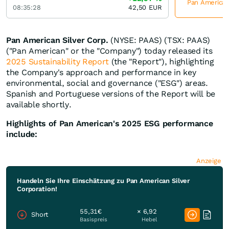
Pan American 
08:35:28
42,50
EUR
Pan American Silver Corp.
(NYSE: PAAS) (TSX: PAAS)
("Pan American" or the "Company") today released its
2025 Sustainability Report
(the "Report"), highlighting
the Company's approach and performance in key
environmental, social and governance ("ESG") areas.
Spanish and Portuguese versions of the Report will be
available shortly.
Highlights of Pan American's 2025 ESG performance
include:
Anzeige
Handeln Sie Ihre Einschätzung zu Pan American Silver
Corporation!
55,31€
× 6,92
Short
Basispreis
Hebel