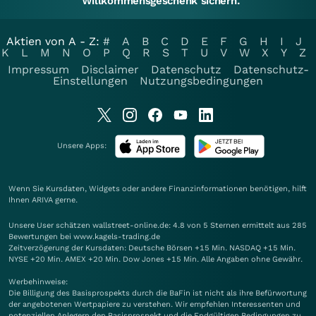
Willkommensgeschenk sichern.
Aktien von A - Z:
#
A
B
C
D
E
F
G
H
I
J
K
L
M
N
O
P
Q
R
S
T
U
V
W
X
Y
Z
Impressum
Disclaimer
Datenschutz
Datenschutz-
Einstellungen
Nutzungsbedingungen
Unsere Apps:
Wenn Sie Kursdaten, Widgets oder andere Finanzinformationen benötigen, hilft
Ihnen
ARIVA
gerne.
Unsere User schätzen wallstreet-online.de: 4.8 von 5 Sternen ermittelt aus 285
Bewertungen bei www.kagels-trading.de
Zeitverzögerung der Kursdaten: Deutsche Börsen +15 Min. NASDAQ +15 Min.
NYSE +20 Min. AMEX +20 Min. Dow Jones +15 Min. Alle Angaben ohne Gewähr.
Werbehinweise:
Die Billigung des Basisprospekts durch die BaFin ist nicht als ihre Befürwortung
der angebotenen Wertpapiere zu verstehen. Wir empfehlen Interessenten und
potenziellen Anlegern den Basisprospekt und die Endgültigen Bedingungen zu