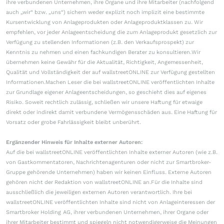
ihre verbundenen Unternehmen, ihre Organe und ihre Mitarbeiter (nachfolgend
auch „wir“ bzw. „uns“) sichern weder explizit noch implizit eine bestimmte
Kursentwicklung von Anlageprodukten oder Anlageproduktklassen zu. Wir
empfehlen, vor jeder Anlageentscheidung die zum Anlageprodukt gesetzlich zur
Verfügung zu stellenden Informationen (z.B. den Verkaufsprospekt) zur
Kenntnis zu nehmen und einen fachkundigen Berater zu konsultieren.Wir
übernehmen keine Gewähr für die Aktualität, Richtigkeit, Angemessenheit,
Qualität und Vollständigkeit der auf wallstreetONLINE zur Verfügung gestellten
Informationen.Machen Leser die bei wallstreetONLINE veröffentlichten Inhalte
zur Grundlage eigener Anlageentscheidungen, so geschieht dies auf eigenes
Risiko. Soweit rechtlich zulässig, schließen wir unsere Haftung für etwaige
direkt oder indirekt damit verbundene Vermögensschäden aus. Eine Haftung für
Vorsatz oder grobe Fahrlässigkeit bleibt unberührt.
Ergänzender Hinweis für Inhalte externer Autoren:
Auf die bei wallstreetONLINE veröffentlichten Inhalte externer Autoren (wie z.B.
von Gastkommentatoren, Nachrichtenagenturen oder nicht zur Smartbroker-
Gruppe gehörende Unternehmen) haben wir keinen Einfluss. Externe Autoren
gehören nicht der Redaktion von wallstreetONLINE an.Für die Inhalte sind
ausschließlich die jeweiligen externen Autoren verantwortlich. Ihre bei
wallstreetONLINE veröffentlichten Inhalte sind nicht von Anlageinteressen der
Smartbroker Holding AG, ihrer verbundenen Unternehmen, ihrer Organe oder
ihrer Mitarbeiter bestimmt und spiegeln nicht notwendigerweise die Meinungen