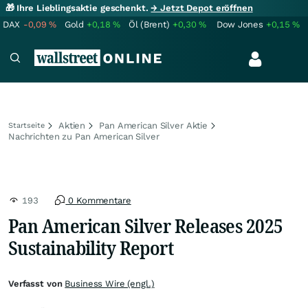
🎁 Ihre Lieblingsaktie geschenkt.
→ Jetzt Depot eröffnen
DAX
-0,09
%
Gold
+0,18
%
Öl (Brent)
+0,30
%
Dow Jones
+0,15
%
Aktien
Pan American Silver Aktie
Startseite
Nachrichten zu Pan American Silver
193
0 Kommentare
Pan American Silver Releases 2025
Sustainability Report
Verfasst von
Business Wire (engl.)