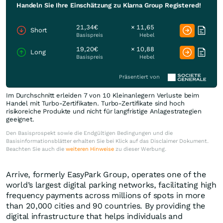
Handeln Sie Ihre Einschätzung zu Klarna Group Registered!
21,34€
× 11,65
Short
Basispreis
Hebel
19,20€
× 10,88
Long
Basispreis
Hebel
Präsentiert von
Im Durchschnitt erleiden 7 von 10 Kleinanlegern Verluste beim
Handel mit Turbo-Zertifikaten. Turbo-Zertifikate sind hoch
risikoreiche Produkte und nicht für langfristige Anlagestrategien
geeignet.
Den Basisprospekt sowie die Endgültigen Bedingungen und die
Basisinformationsblätter erhalten Sie bei Klick auf das Disclaimer Dokument.
Beachten Sie auch die
weiteren Hinweise
zu dieser Werbung.
Arrive, formerly EasyPark Group, operates one of the
world’s largest digital parking networks, facilitating high
frequency payments across millions of spots in more
than 20,000 cities and 90 countries. By providing the
digital infrastructure that helps individuals and