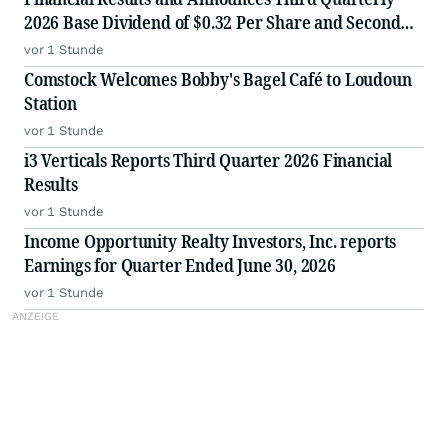
2026 Base Dividend of $0.32 Per Share and Second
Quarter Supplemental Dividend of $0.03 Per Share.
vor 1 Stunde
Comstock Welcomes Bobby's Bagel Café to Loudoun
Station
vor 1 Stunde
i3 Verticals Reports Third Quarter 2026 Financial
Results
vor 1 Stunde
Income Opportunity Realty Investors, Inc. reports
Earnings for Quarter Ended June 30, 2026
vor 1 Stunde