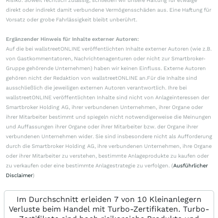
Risiko. Soweit rechtlich zulässig, schließen wir unsere Haftung für etwaige
direkt oder indirekt damit verbundene Vermögensschäden aus. Eine Haftung für
Vorsatz oder grobe Fahrlässigkeit bleibt unberührt.
Ergänzender Hinweis für Inhalte externer Autoren:
Auf die bei wallstreetONLINE veröffentlichten Inhalte externer Autoren (wie z.B.
von Gastkommentatoren, Nachrichtenagenturen oder nicht zur Smartbroker-
Gruppe gehörende Unternehmen) haben wir keinen Einfluss. Externe Autoren
gehören nicht der Redaktion von wallstreetONLINE an.Für die Inhalte sind
ausschließlich die jeweiligen externen Autoren verantwortlich. Ihre bei
wallstreetONLINE veröffentlichten Inhalte sind nicht von Anlageinteressen der
Smartbroker Holding AG, ihrer verbundenen Unternehmen, ihrer Organe oder
ihrer Mitarbeiter bestimmt und spiegeln nicht notwendigerweise die Meinungen
und Auffassungen ihrer Organe oder ihrer Mitarbeiter bzw. der Organe ihrer
verbundenen Unternehmen wider. Sie sind insbesondere nicht als Aufforderung
durch die Smartbroker Holding AG, ihre verbundenen Unternehmen, ihre Organe
oder ihrer Mitarbeiter zu verstehen, bestimmte Anlageprodukte zu kaufen oder
zu verkaufen oder eine bestimmte Anlagestrategie zu verfolgen. (
Ausführlicher
Disclaimer
)
Im Durchschnitt erleiden 7 von 10 Kleinanlegern
Verluste beim Handel mit Turbo-Zertifikaten. Turbo-