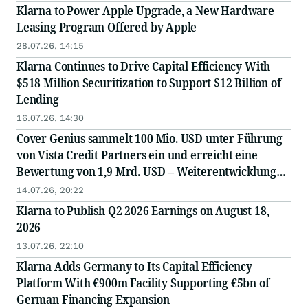
Klarna to Power Apple Upgrade, a New Hardware
Leasing Program Offered by Apple
28.07.26, 14:15
Klarna Continues to Drive Capital Efficiency With
$518 Million Securitization to Support $12 Billion of
Lending
16.07.26, 14:30
Cover Genius sammelt 100 Mio. USD unter Führung
von Vista Credit Partners ein und erreicht eine
Bewertung von 1,9 Mrd. USD – Weiterentwicklung
der „AI-First“-Plattform und globale Expansion
14.07.26, 20:22
Klarna to Publish Q2 2026 Earnings on August 18,
2026
13.07.26, 22:10
Klarna Adds Germany to Its Capital Efficiency
Platform With €900m Facility Supporting €5bn of
German Financing Expansion