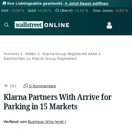
🎁 Ihre Lieblingsaktie geschenkt.
→ Jetzt Depot eröffnen
DAX
-0,09
%
Gold
+0,08
%
Öl (Brent)
+5,15
%
Dow Jones
-0,92
%
Aktien
Klarna Group Registered Aktie
Startseite
Nachrichten zu Klarna Group Registered
161
0 Kommentare
Klarna Partners With Arrive for
Parking in 15 Markets
Verfasst von
Business Wire (engl.)