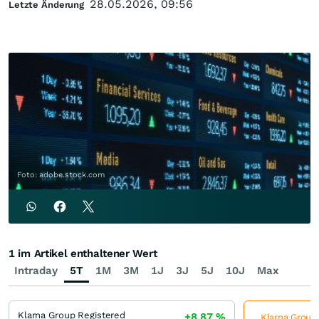
28.05.2026, 09:56
Letzte Änderung
Foto: adobe.stock.com
1 im Artikel enthaltener Wert
Intraday
5T
1M
3M
1J
3J
5J
10J
Max
Klarna Group Registered
+8,87
%
Klarna Group 