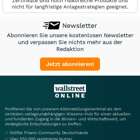
Zertifikate sind hoch risikoreiche Produkte und
nicht für langfristige Anlagestrategien geeignet.
Newsletter
Abonnieren Sie unsere kostenlosen Newsletter
und verpassen Sie nichts mehr aus der
Redaktion
Jetzt abonnieren!
Profitieren Sie von unserem Alleinstellungsmerkmal als den
zentralen verlagsunabhängigen Wissens-Hub für einen aktuellen
und fundierten Zugang in die Börsen- und Wirtschaftswelt, um
strategische Entscheidungen zu treffen.
✅ Größte Finanz-Community Deutschlands
✅ über 550.000 registrierte Nutzer