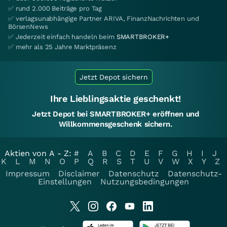
✅ rund 2.000 Beiträge pro Tag
✅ verlagsunabhängige Partner ARIVA, FinanzNachrichten und
BörsenNews
✅ Jederzeit einfach handeln beim
SMARTBROKER+
✅ mehr als 25 Jahre Marktpräsenz
Jetzt Depot sichern
Ihre Lieblingsaktie geschenkt!
Jetzt Depot bei SMARTBROKER+ eröffnen und
Willkommensgeschenk sichern.
Aktien von A - Z:
#
A
B
C
D
E
F
G
H
I
J
K
L
M
N
O
P
Q
R
S
T
U
V
W
X
Y
Z
Impressum
Disclaimer
Datenschutz
Datenschutz-
Einstellungen
Nutzungsbedingungen