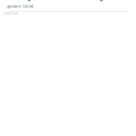
an einem Standort
gestern 16:58