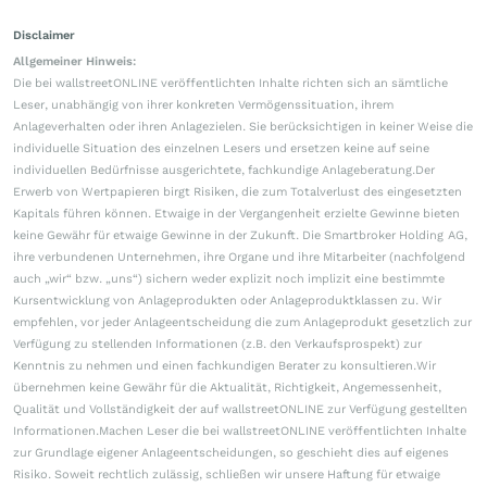
Disclaimer
Allgemeiner Hinweis:
Die bei wallstreetONLINE veröffentlichten Inhalte richten sich an sämtliche
Leser, unabhängig von ihrer konkreten Vermögenssituation, ihrem
Anlageverhalten oder ihren Anlagezielen. Sie berücksichtigen in keiner Weise die
individuelle Situation des einzelnen Lesers und ersetzen keine auf seine
individuellen Bedürfnisse ausgerichtete, fachkundige Anlageberatung.Der
Erwerb von Wertpapieren birgt Risiken, die zum Totalverlust des eingesetzten
Kapitals führen können. Etwaige in der Vergangenheit erzielte Gewinne bieten
keine Gewähr für etwaige Gewinne in der Zukunft. Die Smartbroker Holding AG,
ihre verbundenen Unternehmen, ihre Organe und ihre Mitarbeiter (nachfolgend
auch „wir“ bzw. „uns“) sichern weder explizit noch implizit eine bestimmte
Kursentwicklung von Anlageprodukten oder Anlageproduktklassen zu. Wir
empfehlen, vor jeder Anlageentscheidung die zum Anlageprodukt gesetzlich zur
Verfügung zu stellenden Informationen (z.B. den Verkaufsprospekt) zur
Kenntnis zu nehmen und einen fachkundigen Berater zu konsultieren.Wir
übernehmen keine Gewähr für die Aktualität, Richtigkeit, Angemessenheit,
Qualität und Vollständigkeit der auf wallstreetONLINE zur Verfügung gestellten
Informationen.Machen Leser die bei wallstreetONLINE veröffentlichten Inhalte
zur Grundlage eigener Anlageentscheidungen, so geschieht dies auf eigenes
Risiko. Soweit rechtlich zulässig, schließen wir unsere Haftung für etwaige