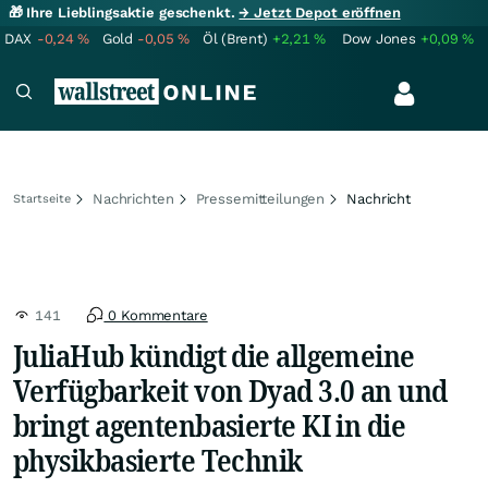
🎁 Ihre Lieblingsaktie geschenkt.
→ Jetzt Depot eröffnen
DAX
-0,24
%
Gold
-0,05
%
Öl (Brent)
+2,21
%
Dow Jones
+0,09
%
Nachrichten
Pressemitteilungen
Nachricht
Startseite
141
0 Kommentare
JuliaHub kündigt die allgemeine
Verfügbarkeit von Dyad 3.0 an und
bringt agentenbasierte KI in die
physikbasierte Technik