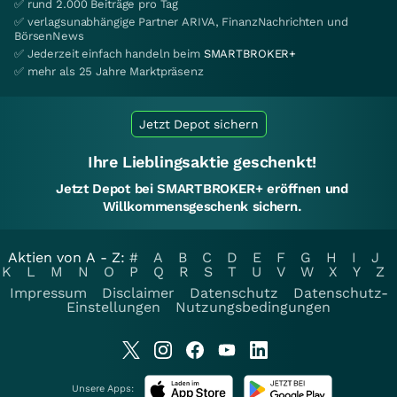
✅ rund 2.000 Beiträge pro Tag
✅ verlagsunabhängige Partner ARIVA, FinanzNachrichten und
BörsenNews
✅ Jederzeit einfach handeln beim
SMARTBROKER+
✅ mehr als 25 Jahre Marktpräsenz
Jetzt Depot sichern
Ihre Lieblingsaktie geschenkt!
Jetzt Depot bei SMARTBROKER+ eröffnen und
Willkommensgeschenk sichern.
Aktien von A - Z:
#
A
B
C
D
E
F
G
H
I
J
K
L
M
N
O
P
Q
R
S
T
U
V
W
X
Y
Z
Impressum
Disclaimer
Datenschutz
Datenschutz-
Einstellungen
Nutzungsbedingungen
Unsere Apps: