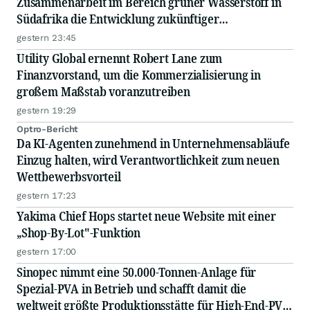
Zusammenarbeit im Bereich grüner Wasserstoff in
Südafrika die Entwicklung zukünftiger
Energiesysteme voran
gestern 23:45
Utility Global ernennt Robert Lane zum
Finanzvorstand, um die Kommerzialisierung in
großem Maßstab voranzutreiben
gestern 19:29
Optro-Bericht
Da KI-Agenten zunehmend in Unternehmensabläufe
Einzug halten, wird Verantwortlichkeit zum neuen
Wettbewerbsvorteil
gestern 17:23
Yakima Chief Hops startet neue Website mit einer
„Shop-By-Lot"-Funktion
gestern 17:00
Sinopec nimmt eine 50.000-Tonnen-Anlage für
Spezial-PVA in Betrieb und schafft damit die
weltweit größte Produktionsstätte für High-End-PVA