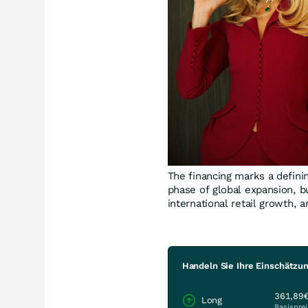
The financing marks a defini
phase of global expansion, 
international retail growth,
Handeln Sie Ihre Einschätzun
361,89
Long
Basisprei