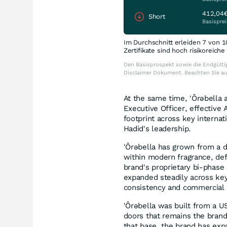
412,04
Short
Basisprei
Im Durchschnitt erleiden 7 von 1
Zertifikate sind hoch risikoreich
Den Basisprospekt sowie die Endgültig
Disclaimer Dokument. Beachten Sie a
At the same time, 'Ôrəbella
Executive Officer, effective 
footprint across key internat
Hadid's leadership.
'Ôrəbella has grown from a de
within modern fragrance, def
brand's proprietary bi-phase
expanded steadily across key 
consistency and commercia
'Ôrəbella was built from a U
doors that remains the brand
that base, the brand has exp