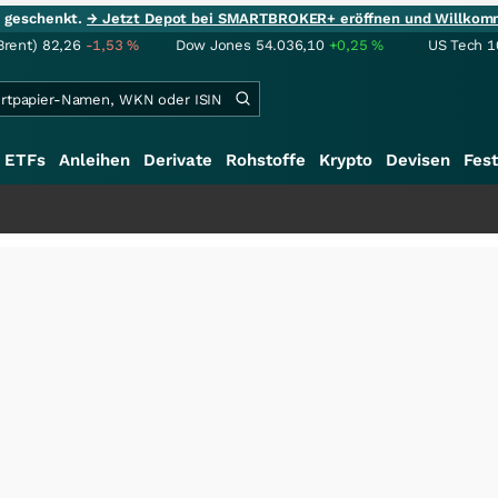
ie geschenkt.
→ Jetzt Depot bei SMARTBROKER+ eröffnen und Willkom
Brent)
82,26
-1,53
%
Dow Jones
54.036,10
+0,25
%
US Tech 1
ETFs
Anleihen
Derivate
Rohstoffe
Krypto
Devisen
Fest