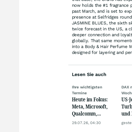
now holds the #1 fragrance p
past March, and is set to exp
presence at Selfridges round
JASMINE BLUES, the sixth skin
twice forecast in the US, a c
deeper connection and loyal
globally. That same momentum
into a Body & Hair Perfume Mi
designed for layering and per
Lesen Sie auch
Ihre wichtigsten
DAX 
Termine
Woch
Heute im Fokus:
US-J
Meta, Microsoft,
Turb
Qualcomm,
und 
Biogen, Airbus,
Gold
29.07.26, 04:30
geste
Porsche und L'