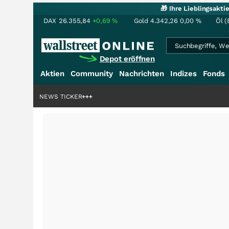
🎁 Ihre Lieblingsakt
DAX
26.355,84
+0,69
%
Gold
4.342,26
0,00
%
Öl (
Depot eröffnen
Aktien
Community
Nachrichten
Indizes
Fonds
enstory?
+++
NEWS TICKER