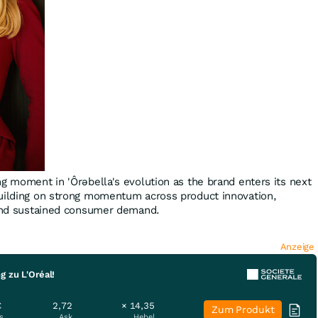
ng moment in 'Ôrəbella's evolution as the brand enters its next
building on strong momentum across product innovation,
 and sustained consumer demand.
Anzeige
g zu L'Oréal!
€
2,72
× 14,35
Zum Produkt
s
Ask
Hebel