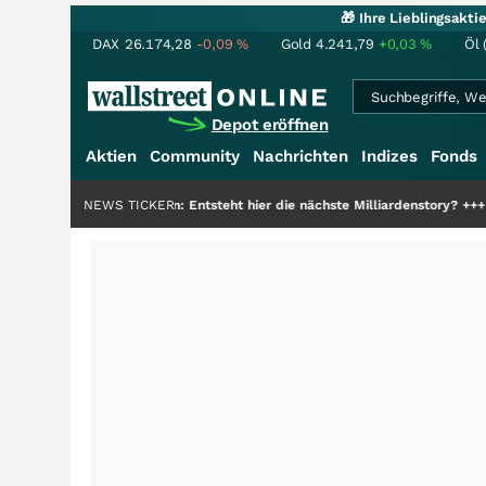
🎁 Ihre Lieblingsakt
DAX
26.174,28
-0,09
%
Gold
4.241,79
+0,03
%
Öl 
Depot eröffnen
Aktien
Community
Nachrichten
Indizes
Fonds
Erden: Entsteht hier die nächste Milliardenstory?
NEWS TICKER
+++