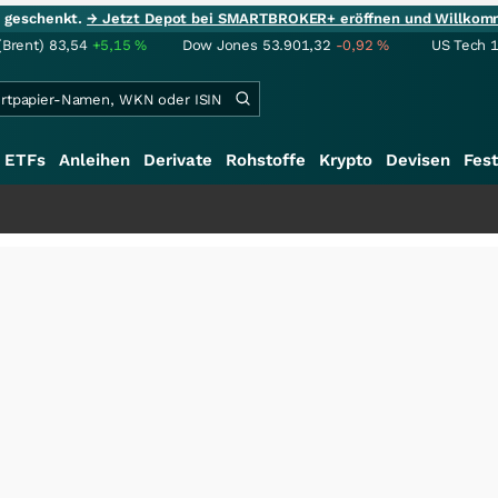
ie geschenkt.
→ Jetzt Depot bei SMARTBROKER+ eröffnen und Willkom
(Brent)
83,54
+5,15
%
Dow Jones
53.901,32
-0,92
%
US Tech 
ETFs
Anleihen
Derivate
Rohstoffe
Krypto
Devisen
Fest