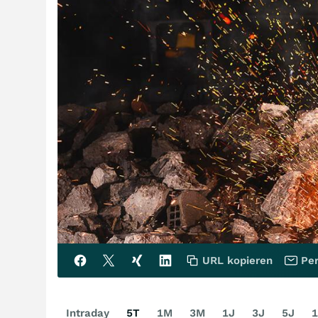
URL kopieren
Per
Intraday
5T
1M
3M
1J
3J
5J
1