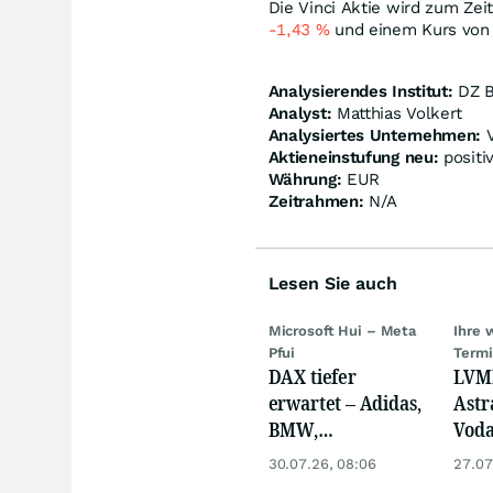
Die Vinci Aktie wird zum Zei
-1,43
%
und einem Kurs von
Analysierendes Institut:
DZ 
Analyst:
Matthias Volkert
Analysiertes Unternehmen:
V
Aktieneinstufung neu:
positi
Währung:
EUR
Zeitrahmen:
N/A
Lesen Sie auch
Microsoft Hui – Meta
Ihre 
Pfui
Term
DAX tiefer
LVMH
erwartet – Adidas,
Astr
BMW,
Voda
Nemetscheck und
und 
30.07.26, 08:06
27.07
Alzchem im Fokus
neue