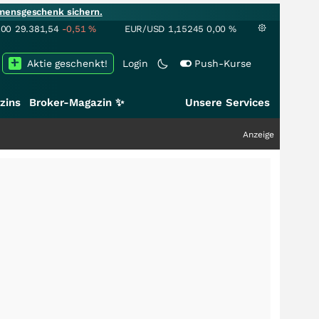
mensgeschenk sichern.
100
29.381,54
-0,51
%
EUR/USD
1,15245
0,00
%
Aktie geschenkt!
Login
Push-Kurse
zins
Broker-Magazin ✨
Unsere Services
Anzeige