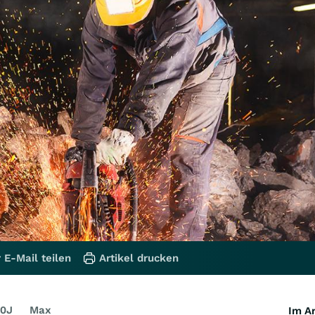
 E-Mail teilen
Artikel drucken
0J
Max
Im Ar