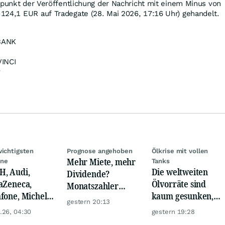
tpunkt der Veröffentlichung der Nachricht mit einem Minus von
 124,1
EUR
auf Tradegate (28. Mai 2026, 17:16 Uhr) gehandelt.
BANK
INCI
v
wichtigsten
Prognose angehoben
Ölkrise mit vollen
Mehr Miete, mehr
ine
Tanks
, Audi,
Die weltweiten
Dividende?
aZeneca,
Ölvorräte sind
Monatszahler
fone, Michelin
kaum gesunken,
Realty Income
gestern 20:13
Hochtief mit
trotz Krise
macht Lust auf
.26, 04:30
gestern 19:28
n Zahlen!
mehr!