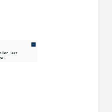
llen Kurs
fen
.