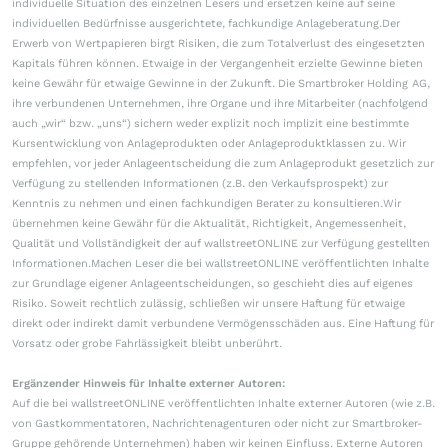
individuelle Situation des einzelnen Lesers und ersetzen keine auf seine
individuellen Bedürfnisse ausgerichtete, fachkundige Anlageberatung.Der
Erwerb von Wertpapieren birgt Risiken, die zum Totalverlust des eingesetzten
Kapitals führen können. Etwaige in der Vergangenheit erzielte Gewinne bieten
keine Gewähr für etwaige Gewinne in der Zukunft. Die Smartbroker Holding AG,
ihre verbundenen Unternehmen, ihre Organe und ihre Mitarbeiter (nachfolgend
auch „wir“ bzw. „uns“) sichern weder explizit noch implizit eine bestimmte
Kursentwicklung von Anlageprodukten oder Anlageproduktklassen zu. Wir
empfehlen, vor jeder Anlageentscheidung die zum Anlageprodukt gesetzlich zur
Verfügung zu stellenden Informationen (z.B. den Verkaufsprospekt) zur
Kenntnis zu nehmen und einen fachkundigen Berater zu konsultieren.Wir
übernehmen keine Gewähr für die Aktualität, Richtigkeit, Angemessenheit,
Qualität und Vollständigkeit der auf wallstreetONLINE zur Verfügung gestellten
Informationen.Machen Leser die bei wallstreetONLINE veröffentlichten Inhalte
zur Grundlage eigener Anlageentscheidungen, so geschieht dies auf eigenes
Risiko. Soweit rechtlich zulässig, schließen wir unsere Haftung für etwaige
direkt oder indirekt damit verbundene Vermögensschäden aus. Eine Haftung für
Vorsatz oder grobe Fahrlässigkeit bleibt unberührt.
Ergänzender Hinweis für Inhalte externer Autoren:
Auf die bei wallstreetONLINE veröffentlichten Inhalte externer Autoren (wie z.B.
von Gastkommentatoren, Nachrichtenagenturen oder nicht zur Smartbroker-
Gruppe gehörende Unternehmen) haben wir keinen Einfluss. Externe Autoren