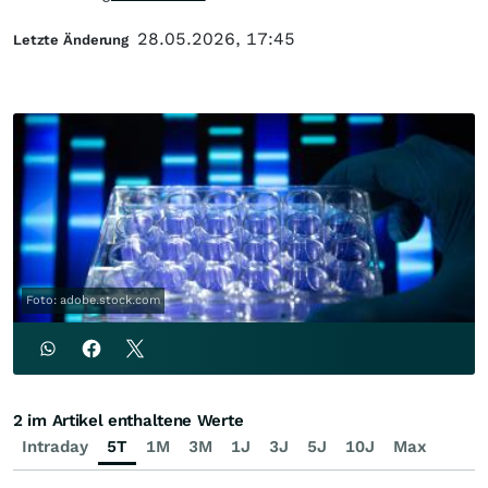
28.05.2026, 17:45
Letzte Änderung
Foto: adobe.stock.com
2 im Artikel enthaltene Werte
Intraday
5T
1M
3M
1J
3J
5J
10J
Max