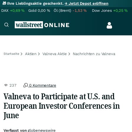
🎁 Ihre Lieblingsaktie geschenkt.
→ Jetzt Depot eröffnen
DAX
+0,69
%
Gold
0,00
%
Öl (Brent)
-1,53
%
Dow Jones
+0,25
%
Aktien
Valneva Aktie
Nachrichten zu Valneva
Startseite
237
0 Kommentare
Valneva to Participate at U.S. and
European Investor Conferences in
June
Verfasst von
globenewswire