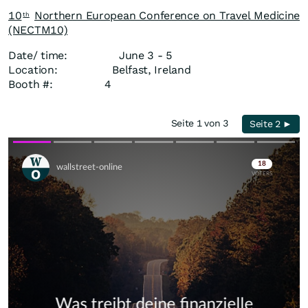
10
Northern European Conference on Travel Medicine
th
(NECTM10)
Date/ time: June 3 - 5
Location: Belfast, Ireland
Booth #: 4
Seite 1 von 3
Seite 2 ►
Skip