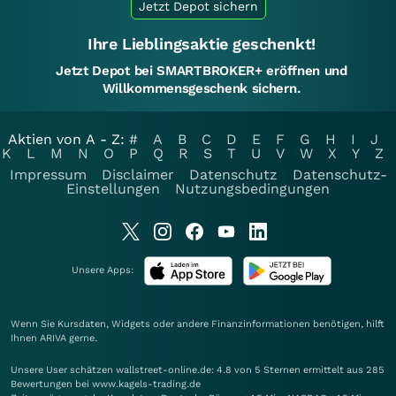
Jetzt Depot sichern
Ihre Lieblingsaktie geschenkt!
Jetzt Depot bei SMARTBROKER+ eröffnen und
Willkommensgeschenk sichern.
Aktien von A - Z:
#
A
B
C
D
E
F
G
H
I
J
K
L
M
N
O
P
Q
R
S
T
U
V
W
X
Y
Z
Impressum
Disclaimer
Datenschutz
Datenschutz-
Einstellungen
Nutzungsbedingungen
Unsere Apps:
Wenn Sie Kursdaten, Widgets oder andere Finanzinformationen benötigen, hilft
Ihnen
ARIVA
gerne.
Unsere User schätzen wallstreet-online.de: 4.8 von 5 Sternen ermittelt aus 285
Bewertungen bei www.kagels-trading.de