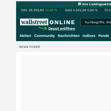
🎁 Ihre Lieblingsakt
DAX
26.355,84
+0,69
%
Gold
4.342,26
0,00
%
Öl (
Depot eröffnen
Aktien
Community
Nachrichten
Indizes
Fonds
NEWS TICKER