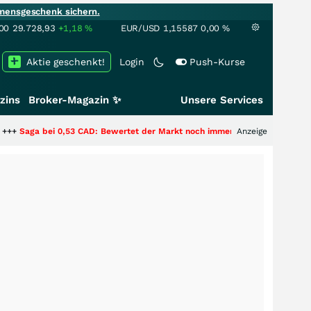
mensgeschenk sichern.
00
29.728,93
+1,18
%
EUR/USD
1,15587
0,00
%
Aktie geschenkt!
Login
Push-Kurse
zins
Broker-Magazin ✨
Unsere Services
0,53 CAD: Bewertet der Markt noch immer nur die Hälfte der Story?
Anzeige
+++