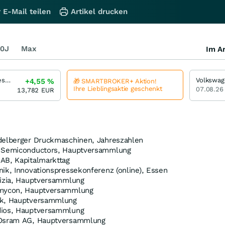
 E-Mail teilen
Artikel drucken
0J
Max
Im Ar
American Airlines Group
Volkswa
+4,55
%
🎁 SMARTBROKER+ Aktion!
Ihre Lieblingsaktie geschenkt
07.08.26
13,782
EUR
delberger Druckmaschinen, Jahreszahlen
P Semiconductors, Hauptversammlung
AB, Kapitalmarkttag
ik, Innovationspressekonferenz (online), Essen
rizia, Hauptversammlung
rmycon, Hauptversammlung
nk, Hauptversammlung
dios, Hauptversammlung
 Osram AG, Hauptversammlung