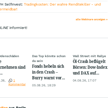
H SelfInvest:
Tradingkosten: Der wahre Renditekiller - und
ermeidbar!
alle Webinare anzeigen »
NLINE
informiert!
ardenschäden
Das Top könnte schon
Wall Street mit Rallye
e
Öl-Crash beflügelt
da sein
Fonds hebeln sich
rnehmen sind
Börsen: Dow-Index
in den Crash –
und DAX auf
Burry warnt vor
rigwasser
Rekord, Gold zieht
.26,
1
04.08.26, 17:07
einem Absturz wie
nders
an
Kommentar
05.08.26, 18:29
1987
offen
tion
aus Berlin