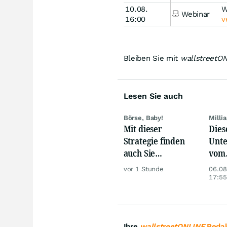
10.08.
W
Webinar
16:00
v
Bleiben Sie mit
wallstreetO
Lesen Sie auch
Börse, Baby!
Milli
Mit dieser
Dies
Strategie finden
Unte
auch Sie
vom
zuverlässig
Nied
vor 1 Stunde
06.08
unterbewertete
beso
17:55
Aktien!
betr
Ihre
wallstreetONLINE
Redak