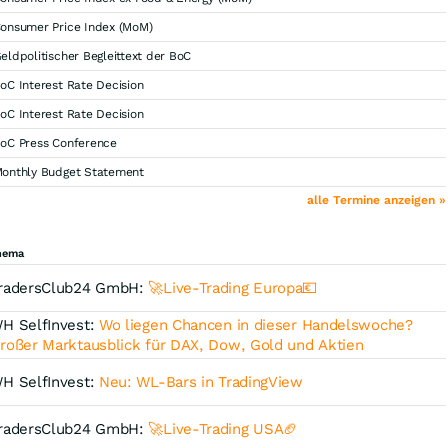
onsumer Price Index (MoM)
eldpolitischer Begleittext der BoC
oC Interest Rate Decision
oC Interest Rate Decision
oC Press Conference
onthly Budget Statement
alle Termine anzeigen »
hema
radersClub24 GmbH:
🚀Live-Trading Europa💶
H SelfInvest:
Wo liegen Chancen in dieser Handelswoche?
roßer Marktausblick für DAX, Dow, Gold und Aktien
H SelfInvest:
Neu: WL-Bars in TradingView
radersClub24 GmbH:
🚀Live-Trading USA🏈