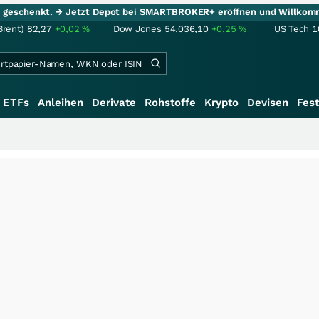
ie geschenkt.
→ Jetzt Depot bei SMARTBROKER+ eröffnen und Willkom
Brent)
82,27
+0,02
%
Dow Jones
54.036,10
+0,25
%
US Tech 1
ETFs
Anleihen
Derivate
Rohstoffe
Krypto
Devisen
Fest
+++
Saga bei 