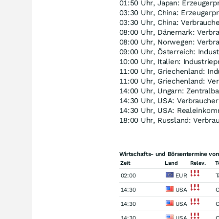
01:50 Uhr, Japan: Erzeugerp
03:30 Uhr, China: Erzeugerpr
03:30 Uhr, China: Verbrauch
08:00 Uhr, Dänemark: Verbra
08:00 Uhr, Norwegen: Verbra
09:00 Uhr, Österreich: Indus
10:00 Uhr, Italien: Industrie
11:00 Uhr, Griechenland: Ind
11:00 Uhr, Griechenland: Ve
14:00 Uhr, Ungarn: Zentralba
14:30 Uhr, USA: Verbraucher
14:30 Uhr, USA: Realeinko
18:00 Uhr, Russland: Verbra
Wirtschafts- und Börsentermine vo
Zeit
Land
Relev.
T
02:00
EUR
T
14:30
USA
C
14:30
USA
C
14:30
USA
C