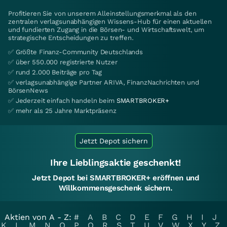
Profitieren Sie von unserem Alleinstellungsmerkmal als den
zentralen verlagsunabhängigen Wissens-Hub für einen aktuellen
und fundierten Zugang in die Börsen- und Wirtschaftswelt, um
strategische Entscheidungen zu treffen.
✅ Größte Finanz-Community Deutschlands
✅ über 550.000 registrierte Nutzer
✅ rund 2.000 Beiträge pro Tag
✅ verlagsunabhängige Partner ARIVA, FinanzNachrichten und
BörsenNews
✅ Jederzeit einfach handeln beim
SMARTBROKER+
✅ mehr als 25 Jahre Marktpräsenz
Jetzt Depot sichern
Ihre Lieblingsaktie geschenkt!
Jetzt Depot bei SMARTBROKER+ eröffnen und
Willkommensgeschenk sichern.
Aktien von A - Z:
#
A
B
C
D
E
F
G
H
I
J
K
L
M
N
O
P
Q
R
S
T
U
V
W
X
Y
Z