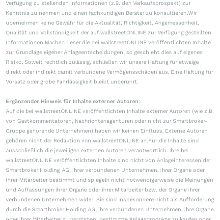
Verfügung zu stellenden Informationen (z.B. den Verkaufsprospekt) zur
Kenntnis zu nehmen und einen fachkundigen Berater zu konsultieren.Wir
übernehmen keine Gewähr für die Aktualität, Richtigkeit, Angemessenheit,
Qualität und Vollständigkeit der auf wallstreetONLINE zur Verfügung gestellten
Informationen.Machen Leser die bei wallstreetONLINE veröffentlichten Inhalte
zur Grundlage eigener Anlageentscheidungen, so geschieht dies auf eigenes
Risiko. Soweit rechtlich zulässig, schließen wir unsere Haftung für etwaige
direkt oder indirekt damit verbundene Vermögensschäden aus. Eine Haftung für
Vorsatz oder grobe Fahrlässigkeit bleibt unberührt.
Ergänzender Hinweis für Inhalte externer Autoren:
Auf die bei wallstreetONLINE veröffentlichten Inhalte externer Autoren (wie z.B.
von Gastkommentatoren, Nachrichtenagenturen oder nicht zur Smartbroker-
Gruppe gehörende Unternehmen) haben wir keinen Einfluss. Externe Autoren
gehören nicht der Redaktion von wallstreetONLINE an.Für die Inhalte sind
ausschließlich die jeweiligen externen Autoren verantwortlich. Ihre bei
wallstreetONLINE veröffentlichten Inhalte sind nicht von Anlageinteressen der
Smartbroker Holding AG, ihrer verbundenen Unternehmen, ihrer Organe oder
ihrer Mitarbeiter bestimmt und spiegeln nicht notwendigerweise die Meinungen
und Auffassungen ihrer Organe oder ihrer Mitarbeiter bzw. der Organe ihrer
verbundenen Unternehmen wider. Sie sind insbesondere nicht als Aufforderung
durch die Smartbroker Holding AG, ihre verbundenen Unternehmen, ihre Organe
oder ihrer Mitarbeiter zu verstehen, bestimmte Anlageprodukte zu kaufen oder