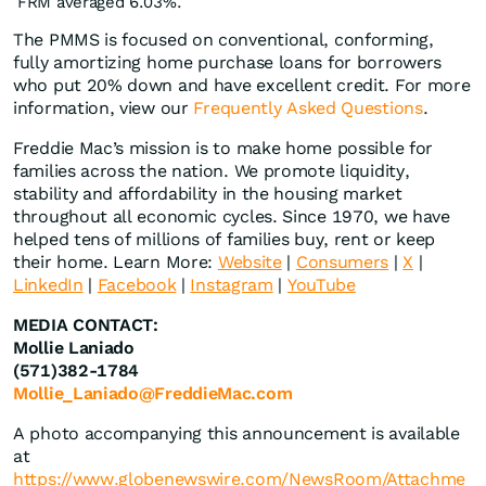
FRM averaged 6.03%.
The PMMS is focused on conventional, conforming,
fully amortizing home purchase loans for borrowers
who put 20% down and have excellent credit. For more
information, view our
Frequently Asked Questions
.
Freddie Mac’s mission is to make home possible for
families across the nation. We promote liquidity,
stability and affordability in the housing market
throughout all economic cycles. Since 1970, we have
helped tens of millions of families buy, rent or keep
their home. Learn More:
Website
|
Consumers
|
X
|
LinkedIn
|
Facebook
|
Instagram
|
YouTube
MEDIA CONTACT:
Mollie Laniado
(571)382-1784
Mollie_Laniado@FreddieMac.com
A photo accompanying this announcement is available
at
https://www.globenewswire.com/NewsRoom/Attachme