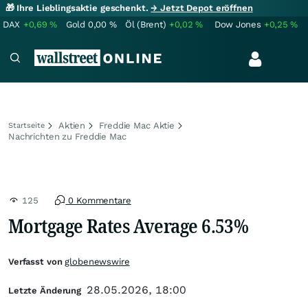
🎁 Ihre Lieblingsaktie geschenkt.
→ Jetzt Depot eröffnen
DAX
+0,69
%
Gold
0,00
%
Öl (Brent)
+0,02
%
Dow Jones
+0,25
%
Aktien
Freddie Mac Aktie
Startseite
Nachrichten zu Freddie Mac
125
0 Kommentare
Mortgage Rates Average 6.53%
Verfasst von
globenewswire
28.05.2026, 18:00
Letzte Änderung