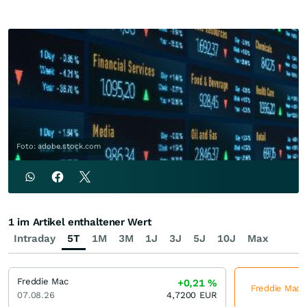
Foto: adobe.stock.com
1 im Artikel enthaltener Wert
Intraday
5T
1M
3M
1J
3J
5J
10J
Max
Freddie Mac
+0,21
%
Freddie Mac j
07.08.26
4,7200
EUR