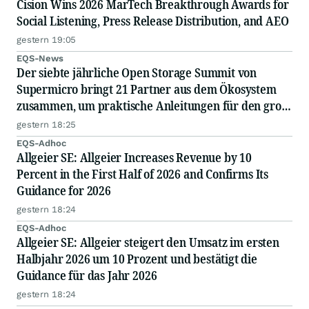
Cision Wins 2026 MarTech Breakthrough Awards for
Social Listening, Press Release Distribution, and AEO
gestern 19:05
EQS-News
Der siebte jährliche Open Storage Summit von
Supermicro bringt 21 Partner aus dem Ökosystem
zusammen, um praktische Anleitungen für den groß
angelegten Einsatz von KI in Unternehmen
gestern 18:25
auszutauschen
EQS-Adhoc
Allgeier SE: Allgeier Increases Revenue by 10
Percent in the First Half of 2026 and Confirms Its
Guidance for 2026
gestern 18:24
EQS-Adhoc
Allgeier SE: Allgeier steigert den Umsatz im ersten
Halbjahr 2026 um 10 Prozent und bestätigt die
Guidance für das Jahr 2026
gestern 18:24