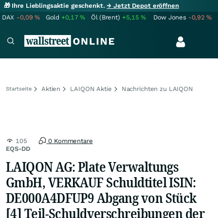
🎁 Ihre Lieblingsaktie geschenkt.
→ Jetzt Depot eröffnen
DAX
-0,09
%
Gold
+0,17
%
Öl (Brent)
+5,15
%
Dow Jones
-0,92
%
Aktien
LAIQON Aktie
Nachrichten zu LAIQON
Startseite
105
0 Kommentare
EQS-DD
LAIQON AG: Plate Verwaltungs
GmbH, VERKAUF Schuldtitel ISIN:
DE000A4DFUP9 Abgang von Stück
[4] Teil-Schuldverschreibungen der