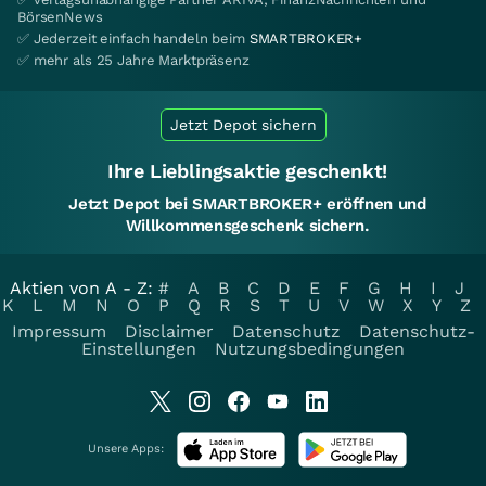
BörsenNews
✅ Jederzeit einfach handeln beim
SMARTBROKER+
✅ mehr als 25 Jahre Marktpräsenz
Jetzt Depot sichern
Ihre Lieblingsaktie geschenkt!
Jetzt Depot bei SMARTBROKER+ eröffnen und
Willkommensgeschenk sichern.
Aktien von A - Z:
#
A
B
C
D
E
F
G
H
I
J
K
L
M
N
O
P
Q
R
S
T
U
V
W
X
Y
Z
Impressum
Disclaimer
Datenschutz
Datenschutz-
Einstellungen
Nutzungsbedingungen
Unsere Apps: