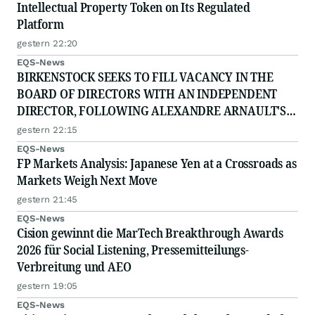
Intellectual Property Token on Its Regulated
Platform
gestern 22:20
EQS-News
BIRKENSTOCK SEEKS TO FILL VACANCY IN THE
BOARD OF DIRECTORS WITH AN INDEPENDENT
DIRECTOR, FOLLOWING ALEXANDRE ARNAULT'S
RESIGNATION DUE TO PROFESSIONAL
gestern 22:15
COMMITTMENTS
EQS-News
FP Markets Analysis: Japanese Yen at a Crossroads as
Markets Weigh Next Move
gestern 21:45
EQS-News
Cision gewinnt die MarTech Breakthrough Awards
2026 für Social Listening, Pressemitteilungs-
Verbreitung und AEO
gestern 19:05
EQS-News