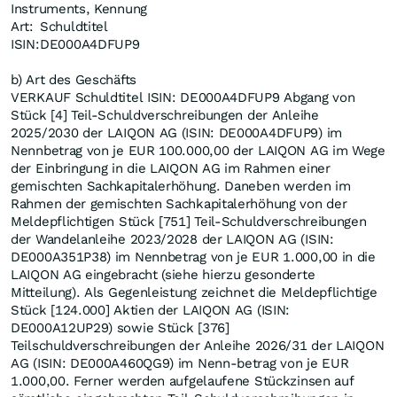
Instruments, Kennung
Art:
Schuldtitel
ISIN:
DE000A4DFUP9
b) Art des Geschäfts
VERKAUF Schuldtitel ISIN: DE000A4DFUP9 Abgang von
Stück [4] Teil-Schuldverschreibungen der Anleihe
2025/2030 der LAIQON AG (ISIN: DE000A4DFUP9) im
Nennbetrag von je EUR 100.000,00 der LAIQON AG im Wege
der Einbringung in die LAIQON AG im Rahmen einer
gemischten Sachkapitalerhöhung. Daneben werden im
Rahmen der gemischten Sachkapitalerhöhung von der
Meldepflichtigen Stück [751] Teil-Schuldverschreibungen
der Wandelanleihe 2023/2028 der LAIQON AG (ISIN:
DE000A351P38) im Nennbetrag von je EUR 1.000,00 in die
LAIQON AG eingebracht (siehe hierzu gesonderte
Mitteilung). Als Gegenleistung zeichnet die Meldepflichtige
Stück [124.000] Aktien der LAIQON AG (ISIN:
DE000A12UP29) sowie Stück [376]
Teilschuldverschreibungen der Anleihe 2026/31 der LAIQON
AG (ISIN: DE000A460QG9) im Nenn-betrag von je EUR
1.000,00. Ferner werden aufgelaufene Stückzinsen auf