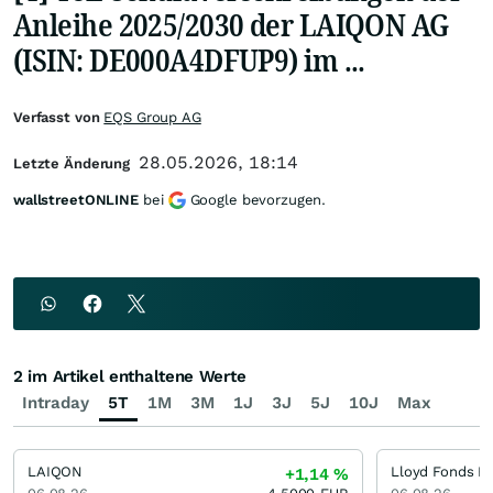
Anleihe 2025/2030 der LAIQON AG
(ISIN: DE000A4DFUP9) im ...
Verfasst von
EQS Group AG
28.05.2026, 18:14
Letzte Änderung
wallstreetONLINE
bei
Google bevorzugen.
2 im Artikel enthaltene Werte
Intraday
5T
1M
3M
1J
3J
5J
10J
Max
LAIQON
+1,14
%