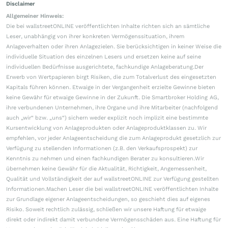
Disclaimer
Allgemeiner Hinweis:
Die bei wallstreetONLINE veröffentlichten Inhalte richten sich an sämtliche
Leser, unabhängig von ihrer konkreten Vermögenssituation, ihrem
Anlageverhalten oder ihren Anlagezielen. Sie berücksichtigen in keiner Weise die
individuelle Situation des einzelnen Lesers und ersetzen keine auf seine
individuellen Bedürfnisse ausgerichtete, fachkundige Anlageberatung.Der
Erwerb von Wertpapieren birgt Risiken, die zum Totalverlust des eingesetzten
Kapitals führen können. Etwaige in der Vergangenheit erzielte Gewinne bieten
keine Gewähr für etwaige Gewinne in der Zukunft. Die Smartbroker Holding AG,
ihre verbundenen Unternehmen, ihre Organe und ihre Mitarbeiter (nachfolgend
auch „wir“ bzw. „uns“) sichern weder explizit noch implizit eine bestimmte
Kursentwicklung von Anlageprodukten oder Anlageproduktklassen zu. Wir
empfehlen, vor jeder Anlageentscheidung die zum Anlageprodukt gesetzlich zur
Verfügung zu stellenden Informationen (z.B. den Verkaufsprospekt) zur
Kenntnis zu nehmen und einen fachkundigen Berater zu konsultieren.Wir
übernehmen keine Gewähr für die Aktualität, Richtigkeit, Angemessenheit,
Qualität und Vollständigkeit der auf wallstreetONLINE zur Verfügung gestellten
Informationen.Machen Leser die bei wallstreetONLINE veröffentlichten Inhalte
zur Grundlage eigener Anlageentscheidungen, so geschieht dies auf eigenes
Risiko. Soweit rechtlich zulässig, schließen wir unsere Haftung für etwaige
direkt oder indirekt damit verbundene Vermögensschäden aus. Eine Haftung für