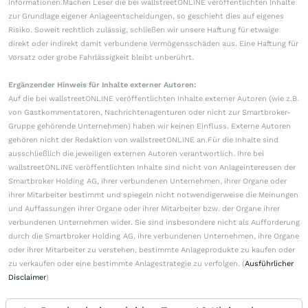
Informationen.Machen Leser die bei wallstreetONLINE veröffentlichten Inhalte
zur Grundlage eigener Anlageentscheidungen, so geschieht dies auf eigenes
Risiko. Soweit rechtlich zulässig, schließen wir unsere Haftung für etwaige
direkt oder indirekt damit verbundene Vermögensschäden aus. Eine Haftung für
Vorsatz oder grobe Fahrlässigkeit bleibt unberührt.
Ergänzender Hinweis für Inhalte externer Autoren:
Auf die bei wallstreetONLINE veröffentlichten Inhalte externer Autoren (wie z.B.
von Gastkommentatoren, Nachrichtenagenturen oder nicht zur Smartbroker-
Gruppe gehörende Unternehmen) haben wir keinen Einfluss. Externe Autoren
gehören nicht der Redaktion von wallstreetONLINE an.Für die Inhalte sind
ausschließlich die jeweiligen externen Autoren verantwortlich. Ihre bei
wallstreetONLINE veröffentlichten Inhalte sind nicht von Anlageinteressen der
Smartbroker Holding AG, ihrer verbundenen Unternehmen, ihrer Organe oder
ihrer Mitarbeiter bestimmt und spiegeln nicht notwendigerweise die Meinungen
und Auffassungen ihrer Organe oder ihrer Mitarbeiter bzw. der Organe ihrer
verbundenen Unternehmen wider. Sie sind insbesondere nicht als Aufforderung
durch die Smartbroker Holding AG, ihre verbundenen Unternehmen, ihre Organe
oder ihrer Mitarbeiter zu verstehen, bestimmte Anlageprodukte zu kaufen oder
zu verkaufen oder eine bestimmte Anlagestrategie zu verfolgen. (
Ausführlicher
Disclaimer
)