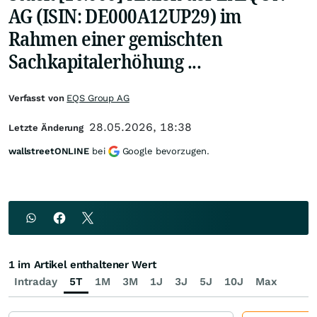
AG (ISIN: DE000A12UP29) im
Rahmen einer gemischten
Sachkapitalerhöhung ...
Verfasst von
EQS Group AG
28.05.2026, 18:38
Letzte Änderung
wallstreetONLINE
bei
Google bevorzugen.
1 im Artikel enthaltener Wert
Intraday
5T
1M
3M
1J
3J
5J
10J
Max