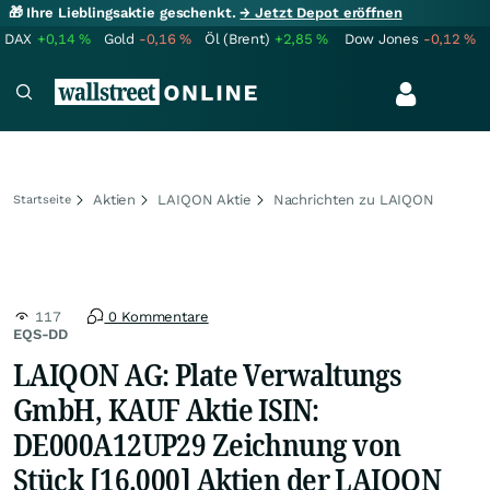
🎁 Ihre Lieblingsaktie geschenkt.
→ Jetzt Depot eröffnen
DAX
+0,14
%
Gold
-0,16
%
Öl (Brent)
+2,85
%
Dow Jones
-0,12
%
Aktien
LAIQON Aktie
Nachrichten zu LAIQON
Startseite
117
0 Kommentare
EQS-DD
LAIQON AG: Plate Verwaltungs
GmbH, KAUF Aktie ISIN:
DE000A12UP29 Zeichnung von
Stück [16.000] Aktien der LAIQON