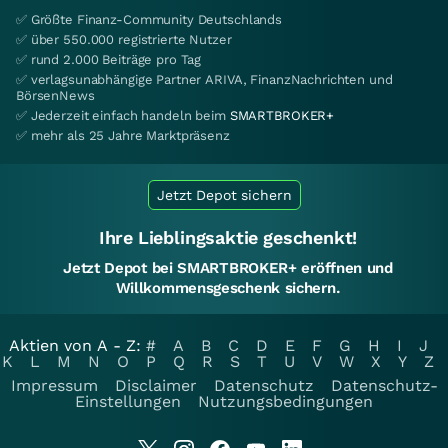
✅ Größte Finanz-Community Deutschlands
✅ über 550.000 registrierte Nutzer
✅ rund 2.000 Beiträge pro Tag
✅ verlagsunabhängige Partner ARIVA, FinanzNachrichten und
BörsenNews
✅ Jederzeit einfach handeln beim
SMARTBROKER+
✅ mehr als 25 Jahre Marktpräsenz
Jetzt Depot sichern
Ihre Lieblingsaktie geschenkt!
Jetzt Depot bei SMARTBROKER+ eröffnen und
Willkommensgeschenk sichern.
Aktien von A - Z:
#
A
B
C
D
E
F
G
H
I
J
K
L
M
N
O
P
Q
R
S
T
U
V
W
X
Y
Z
Impressum
Disclaimer
Datenschutz
Datenschutz-
Einstellungen
Nutzungsbedingungen