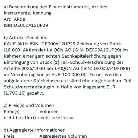
a) Beschreibung des Finanzinstruments, Art des
Instruments, Kennung
Art:
Aktie
ISIN:
DE000A12UP29
b) Art des Geschäfts
KAUF Aktie ISIN: DE000A12UP29 Zeichnung von Stück
[16.000] Aktien der LAIQON AG (ISIN: DE000A12UP29) im
Rahmen einer gemischten Sachkapitalerhöhung gegen
Einbringung von Stück [1] Teil-Schuldverschreibung der
Anleihe 2025/2030 der LAIQON AG (ISIN: DE000A4DFUP9)
im Nennbetrag von je EUR 100.000,00. Ferner werden
aufgelaufene Stückzinsen auf sämtliche eingebrachten Teil-
Schuldverschreibungen in Höhe von insgesamt EUR
[1.793,15] gezahlt.
c) Preis(e) und Volumen
Preis(e)
Volumen
nicht bezifferbar
nicht bezifferbar
d) Aggregierte Informationen
Preis
Aggregiertes Volumen