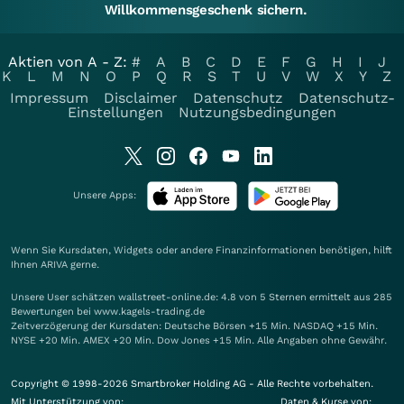
Willkommensgeschenk sichern.
Aktien von A - Z:
#
A
B
C
D
E
F
G
H
I
J
K
L
M
N
O
P
Q
R
S
T
U
V
W
X
Y
Z
Impressum
Disclaimer
Datenschutz
Datenschutz-
Einstellungen
Nutzungsbedingungen
Unsere Apps:
Wenn Sie Kursdaten, Widgets oder andere Finanzinformationen benötigen, hilft
Ihnen
ARIVA
gerne.
Unsere User schätzen wallstreet-online.de: 4.8 von 5 Sternen ermittelt aus 285
Bewertungen bei www.kagels-trading.de
Zeitverzögerung der Kursdaten: Deutsche Börsen +15 Min. NASDAQ +15 Min.
NYSE +20 Min. AMEX +20 Min. Dow Jones +15 Min. Alle Angaben ohne Gewähr.
Copyright © 1998-2026 Smartbroker Holding AG - Alle Rechte vorbehalten.
Mit Unterstützung von:
Daten & Kurse von: