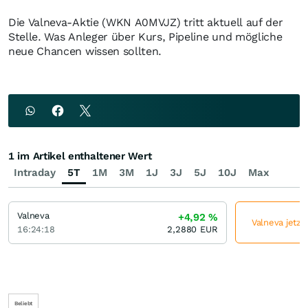
Die Valneva-Aktie (WKN A0MVJZ) tritt aktuell auf der
Stelle. Was Anleger über Kurs, Pipeline und mögliche
neue Chancen wissen sollten.
1 im Artikel enthaltener Wert
Intraday
5T
1M
3M
1J
3J
5J
10J
Max
Valneva
+4,92
%
Valneva jetzt
16:24:18
2,2880
EUR
Beliebt