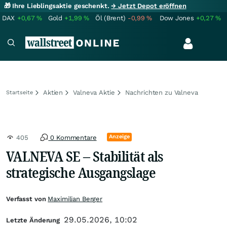
🎁 Ihre Lieblingsaktie geschenkt.
→ Jetzt Depot eröffnen
DAX
+0,67
%
Gold
+1,99
%
Öl (Brent)
-0,99
%
Dow Jones
+0,27
%
Aktien
Valneva Aktie
Nachrichten zu Valneva
Startseite
Anzeige
405
0 Kommentare
VALNEVA SE – Stabilität als
strategische Ausgangslage
Verfasst von
Maximilian Berger
29.05.2026, 10:02
Letzte Änderung