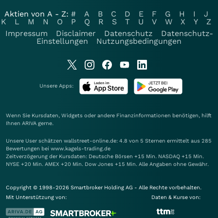
Aktien von A - Z:
#
A
B
C
D
E
F
G
H
I
J
K
L
M
N
O
P
Q
R
S
T
U
V
W
X
Y
Z
Impressum
Disclaimer
Datenschutz
Datenschutz-
Einstellungen
Nutzungsbedingungen
Unsere Apps:
Wenn Sie Kursdaten, Widgets oder andere Finanzinformationen benötigen, hilft
Ihnen
ARIVA
gerne.
Unsere User schätzen wallstreet-online.de: 4.8 von 5 Sternen ermittelt aus 285
Bewertungen bei www.kagels-trading.de
Zeitverzögerung der Kursdaten: Deutsche Börsen +15 Min. NASDAQ +15 Min.
NYSE +20 Min. AMEX +20 Min. Dow Jones +15 Min. Alle Angaben ohne Gewähr.
Copyright © 1998-2026 Smartbroker Holding AG - Alle Rechte vorbehalten.
Mit Unterstützung von:
Daten & Kurse von: