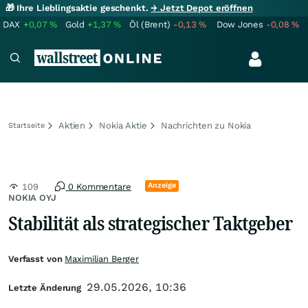
🎁 Ihre Lieblingsaktie geschenkt.
→ Jetzt Depot eröffnen
DAX
+0,07
%
Gold
+1,37
%
Öl (Brent)
-0,13
%
Dow Jones
-0,08
%
Aktien
Nokia Aktie
Nachrichten zu Nokia
Startseite
Anzeige
109
0 Kommentare
NOKIA OYJ
Stabilität als strategischer Taktgeber
Verfasst von
Maximilian Berger
29.05.2026, 10:36
Letzte Änderung