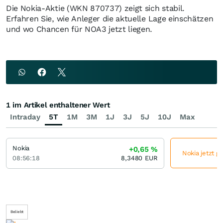
Die Nokia-Aktie (WKN 870737) zeigt sich stabil.
Erfahren Sie, wie Anleger die aktuelle Lage einschätzen
und wo Chancen für NOA3 jetzt liegen.
1 im Artikel enthaltener Wert
Intraday
5T
1M
3M
1J
3J
5J
10J
Max
Nokia
+0,65
%
Nokia jetzt g
08:56:18
8,3480
EUR
Beliebt