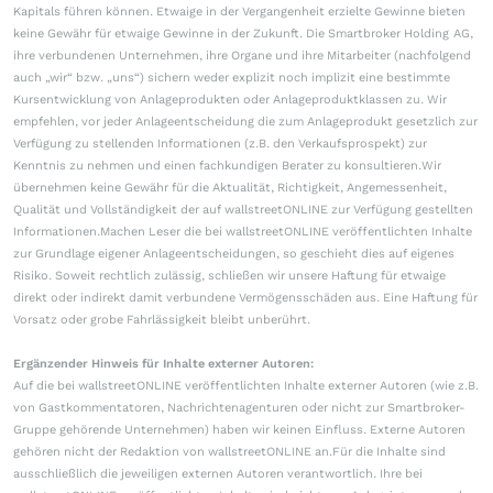
Kapitals führen können. Etwaige in der Vergangenheit erzielte Gewinne bieten
keine Gewähr für etwaige Gewinne in der Zukunft. Die Smartbroker Holding AG,
ihre verbundenen Unternehmen, ihre Organe und ihre Mitarbeiter (nachfolgend
auch „wir“ bzw. „uns“) sichern weder explizit noch implizit eine bestimmte
Kursentwicklung von Anlageprodukten oder Anlageproduktklassen zu. Wir
empfehlen, vor jeder Anlageentscheidung die zum Anlageprodukt gesetzlich zur
Verfügung zu stellenden Informationen (z.B. den Verkaufsprospekt) zur
Kenntnis zu nehmen und einen fachkundigen Berater zu konsultieren.Wir
übernehmen keine Gewähr für die Aktualität, Richtigkeit, Angemessenheit,
Qualität und Vollständigkeit der auf wallstreetONLINE zur Verfügung gestellten
Informationen.Machen Leser die bei wallstreetONLINE veröffentlichten Inhalte
zur Grundlage eigener Anlageentscheidungen, so geschieht dies auf eigenes
Risiko. Soweit rechtlich zulässig, schließen wir unsere Haftung für etwaige
direkt oder indirekt damit verbundene Vermögensschäden aus. Eine Haftung für
Vorsatz oder grobe Fahrlässigkeit bleibt unberührt.
Ergänzender Hinweis für Inhalte externer Autoren:
Auf die bei wallstreetONLINE veröffentlichten Inhalte externer Autoren (wie z.B.
von Gastkommentatoren, Nachrichtenagenturen oder nicht zur Smartbroker-
Gruppe gehörende Unternehmen) haben wir keinen Einfluss. Externe Autoren
gehören nicht der Redaktion von wallstreetONLINE an.Für die Inhalte sind
ausschließlich die jeweiligen externen Autoren verantwortlich. Ihre bei