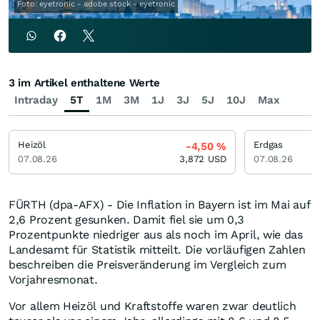
Foto: eyetronic - adobe stock - eyetronic
3 im Artikel enthaltene Werte
Intraday
5T
1M
3M
1J
3J
5J
10J
Max
Heizöl
Erdgas
-4,50
%
07.08.26
3,872
USD
07.08.26
FÜRTH (dpa-AFX) - Die Inflation in Bayern ist im Mai auf
2,6 Prozent gesunken. Damit fiel sie um 0,3
Prozentpunkte niedriger aus als noch im April, wie das
Landesamt für Statistik mitteilt. Die vorläufigen Zahlen
beschreiben die Preisveränderung im Vergleich zum
Vorjahresmonat.
Vor allem Heizöl und Kraftstoffe waren zwar deutlich