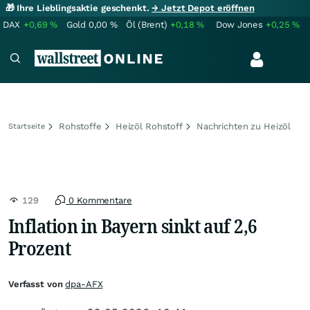
🎁 Ihre Lieblingsaktie geschenkt.
→ Jetzt Depot eröffnen
DAX
+0,69
%
Gold
0,00
%
Öl (Brent)
+0,18
%
Dow Jones
+0,25
%
Rohstoffe
Heizöl Rohstoff
Nachrichten zu Heizöl
Startseite
129
0 Kommentare
Inflation in Bayern sinkt auf 2,6
Prozent
Verfasst von
dpa-AFX