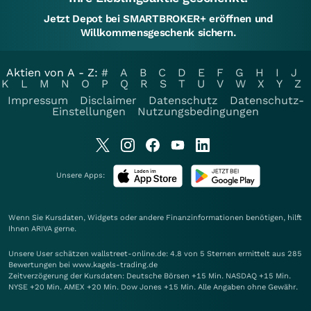
Jetzt Depot bei SMARTBROKER+ eröffnen und
Willkommensgeschenk sichern.
Aktien von A - Z:
#
A
B
C
D
E
F
G
H
I
J
K
L
M
N
O
P
Q
R
S
T
U
V
W
X
Y
Z
Impressum
Disclaimer
Datenschutz
Datenschutz-
Einstellungen
Nutzungsbedingungen
Unsere Apps:
Wenn Sie Kursdaten, Widgets oder andere Finanzinformationen benötigen, hilft
Ihnen
ARIVA
gerne.
Unsere User schätzen wallstreet-online.de: 4.8 von 5 Sternen ermittelt aus 285
Bewertungen bei www.kagels-trading.de
Zeitverzögerung der Kursdaten: Deutsche Börsen +15 Min. NASDAQ +15 Min.
NYSE +20 Min. AMEX +20 Min. Dow Jones +15 Min. Alle Angaben ohne Gewähr.