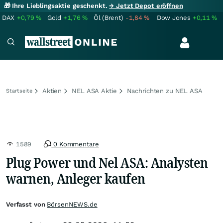
🎁 Ihre Lieblingsaktie geschenkt.
→ Jetzt Depot eröffnen
DAX
+0,79
%
Gold
+1,76
%
Öl (Brent)
-1,84
%
Dow Jones
+0,11
%
Aktien
NEL ASA Aktie
Nachrichten zu NEL ASA
Startseite
1589
0 Kommentare
Plug Power und Nel ASA: Analysten
warnen, Anleger kaufen
Verfasst von
BörsenNEWS.de