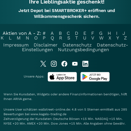
Ihre Lieblingsaktie geschenkt!
Jetzt Depot bei SMARTBROKER+ eröffnen und
Willkommensgeschenk sichern.
Aktien von A - Z:
#
A
B
C
D
E
F
G
H
I
J
K
L
M
N
O
P
Q
R
S
T
U
V
W
X
Y
Z
Impressum
Disclaimer
Datenschutz
Datenschutz-
Einstellungen
Nutzungsbedingungen
Unsere Apps:
Wenn Sie Kursdaten, Widgets oder andere Finanzinformationen benötigen, hilft
Ihnen
ARIVA
gerne.
Unsere User schätzen wallstreet-online.de: 4.8 von 5 Sternen ermittelt aus 285
Bewertungen bei www.kagels-trading.de
Zeitverzögerung der Kursdaten: Deutsche Börsen +15 Min. NASDAQ +15 Min.
NYSE +20 Min. AMEX +20 Min. Dow Jones +15 Min. Alle Angaben ohne Gewähr.