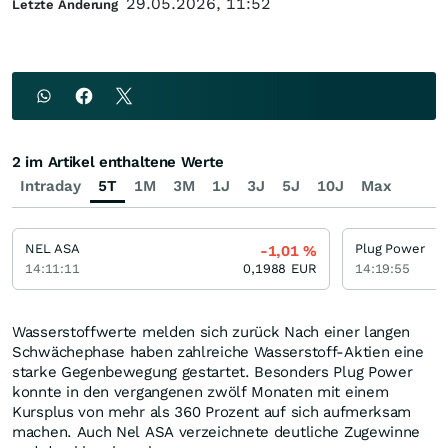
29.05.2026, 11:52
Letzte Änderung
2 im Artikel enthaltene Werte
Intraday
5T
1M
3M
1J
3J
5J
10J
Max
NEL ASA
Plug Power
-1,01
%
14:11:11
0,1988
EUR
14:19:55
Wasserstoffwerte melden sich zurück Nach einer langen
Schwächephase haben zahlreiche Wasserstoff-Aktien eine
starke Gegenbewegung gestartet. Besonders Plug Power
konnte in den vergangenen zwölf Monaten mit einem
Kursplus von mehr als 360 Prozent auf sich aufmerksam
machen. Auch Nel ASA verzeichnete deutliche Zugewinne