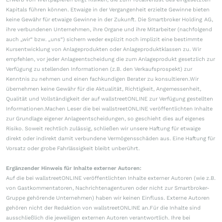
Kapitals führen können. Etwaige in der Vergangenheit erzielte Gewinne bieten
keine Gewähr für etwaige Gewinne in der Zukunft. Die Smartbroker Holding AG,
ihre verbundenen Unternehmen, ihre Organe und ihre Mitarbeiter (nachfolgend
auch „wir“ bzw. „uns“) sichern weder explizit noch implizit eine bestimmte
Kursentwicklung von Anlageprodukten oder Anlageproduktklassen zu. Wir
empfehlen, vor jeder Anlageentscheidung die zum Anlageprodukt gesetzlich zur
Verfügung zu stellenden Informationen (z.B. den Verkaufsprospekt) zur
Kenntnis zu nehmen und einen fachkundigen Berater zu konsultieren.Wir
übernehmen keine Gewähr für die Aktualität, Richtigkeit, Angemessenheit,
Qualität und Vollständigkeit der auf wallstreetONLINE zur Verfügung gestellten
Informationen.Machen Leser die bei wallstreetONLINE veröffentlichten Inhalte
zur Grundlage eigener Anlageentscheidungen, so geschieht dies auf eigenes
Risiko. Soweit rechtlich zulässig, schließen wir unsere Haftung für etwaige
direkt oder indirekt damit verbundene Vermögensschäden aus. Eine Haftung für
Vorsatz oder grobe Fahrlässigkeit bleibt unberührt.
Ergänzender Hinweis für Inhalte externer Autoren:
Auf die bei wallstreetONLINE veröffentlichten Inhalte externer Autoren (wie z.B.
von Gastkommentatoren, Nachrichtenagenturen oder nicht zur Smartbroker-
Gruppe gehörende Unternehmen) haben wir keinen Einfluss. Externe Autoren
gehören nicht der Redaktion von wallstreetONLINE an.Für die Inhalte sind
ausschließlich die jeweiligen externen Autoren verantwortlich. Ihre bei