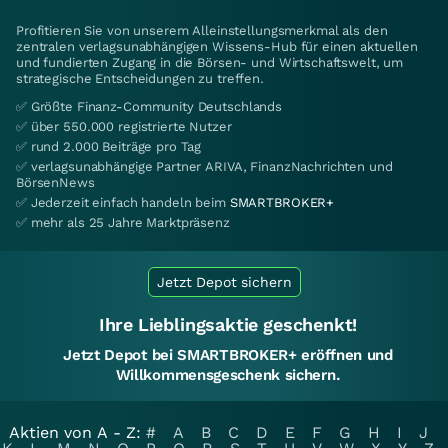
Profitieren Sie von unserem Alleinstellungsmerkmal als den
zentralen verlagsunabhängigen Wissens-Hub für einen aktuellen
und fundierten Zugang in die Börsen- und Wirtschaftswelt, um
strategische Entscheidungen zu treffen.
✅ Größte Finanz-Community Deutschlands
✅ über 550.000 registrierte Nutzer
✅ rund 2.000 Beiträge pro Tag
✅ verlagsunabhängige Partner ARIVA, FinanzNachrichten und
BörsenNews
✅ Jederzeit einfach handeln beim
SMARTBROKER+
✅ mehr als 25 Jahre Marktpräsenz
Jetzt Depot sichern
Ihre Lieblingsaktie geschenkt!
Jetzt Depot bei SMARTBROKER+ eröffnen und
Willkommensgeschenk sichern.
Aktien von A - Z:
#
A
B
C
D
E
F
G
H
I
J