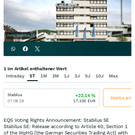
Foto: Stabilus SE
1 im Artikel enthaltener Wert
Intraday
5T
1M
3M
1J
3J
5J
10J
Max
Stabilus
+22,14
%
Stabilus jetz
07.08.26
17,100
EUR
EQS Voting Rights Announcement: Stabilus SE
Stabilus SE: Release according to Article 40, Section 1
of the WpHG [the German Securities Trading Act] with