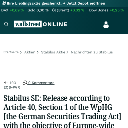
🎁 Ihre Lieblingsaktie geschenkt.
→ Jetzt Depot eröffnen
DAX
+0,69
%
Gold
0,00
%
Öl (Brent)
+0,02
%
Dow Jones
+0,25
%
Aktien
Stabilus Aktie
Nachrichten zu Stabilus
Startseite
193
0 Kommentare
EQS-PVR
Stabilus SE: Release according to
Article 40, Section 1 of the WpHG
[the German Securities Trading Act]
with the objective of Europe-wide