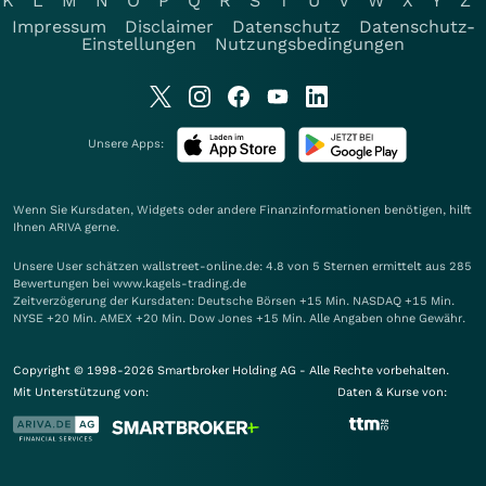
K
L
M
N
O
P
Q
R
S
T
U
V
W
X
Y
Z
Impressum
Disclaimer
Datenschutz
Datenschutz-
Einstellungen
Nutzungsbedingungen
Unsere Apps:
Wenn Sie Kursdaten, Widgets oder andere Finanzinformationen benötigen, hilft
Ihnen
ARIVA
gerne.
Unsere User schätzen wallstreet-online.de: 4.8 von 5 Sternen ermittelt aus 285
Bewertungen bei www.kagels-trading.de
Zeitverzögerung der Kursdaten: Deutsche Börsen +15 Min. NASDAQ +15 Min.
NYSE +20 Min. AMEX +20 Min. Dow Jones +15 Min. Alle Angaben ohne Gewähr.
Copyright © 1998-2026 Smartbroker Holding AG - Alle Rechte vorbehalten.
Mit Unterstützung von:
Daten & Kurse von: