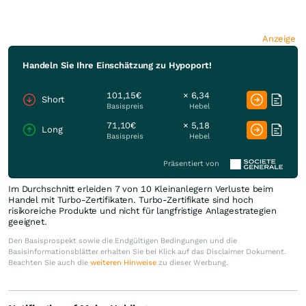
Anzeige
Handeln Sie Ihre Einschätzung zu Hypoport!
101,15€
× 6,34
Short
Basispreis
Hebel
71,10€
× 5,18
Long
Basispreis
Hebel
Präsentiert von
Im Durchschnitt erleiden 7 von 10 Kleinanlegern Verluste beim
Handel mit Turbo-Zertifikaten. Turbo-Zertifikate sind hoch
risikoreiche Produkte und nicht für langfristige Anlagestrategien
geeignet.
Den Basisprospekt sowie die Endgültigen Bedingungen und die
Basisinformationsblätter erhalten Sie bei Klick auf das Disclaimer Dokument.
Beachten Sie auch die
weiteren Hinweise
zu dieser Werbung.