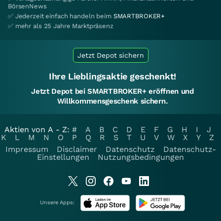
BörsenNews
✅ Jederzeit einfach handeln beim
SMARTBROKER+
✅ mehr als 25 Jahre Marktpräsenz
Jetzt Depot sichern
Ihre Lieblingsaktie geschenkt!
Jetzt Depot bei SMARTBROKER+ eröffnen und
Willkommensgeschenk sichern.
Aktien von A - Z:
#
A
B
C
D
E
F
G
H
I
J
K
L
M
N
O
P
Q
R
S
T
U
V
W
X
Y
Z
Impressum
Disclaimer
Datenschutz
Datenschutz-
Einstellungen
Nutzungsbedingungen
Unsere Apps: