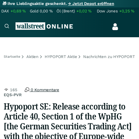
🎁 Ihre Lieblingsaktie geschenkt.
→ Jetzt Depot eröffnen
DAX
+0,69
%
Gold
0,00
%
Öl (Brent)
+0,02
%
Dow Jones
+0,25
%
Aktien
HYPOPORT Aktie
Nachrichten zu HYPOPORT
Startseite
165
0 Kommentare
EQS-PVR
Hypoport SE: Release according to
Article 40, Section 1 of the WpHG
[the German Securities Trading Act]
with the objective of Europe-wide