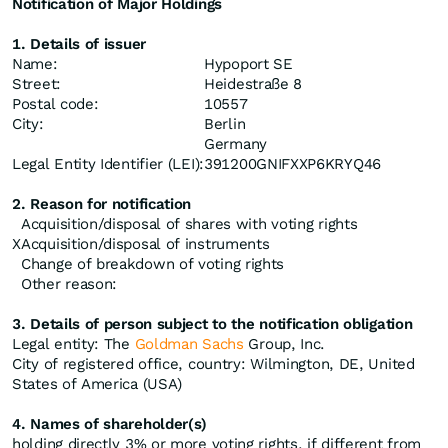
Notification of Major Holdings
1. Details of issuer
Name:
Hypoport SE
Street:
Heidestraße 8
Postal code:
10557
City:
Berlin
Germany
Legal Entity Identifier (LEI):
391200GNIFXXP6KRYQ46
2. Reason for notification
Acquisition/disposal of shares with voting rights
X
Acquisition/disposal of instruments
Change of breakdown of voting rights
Other reason:
3. Details of person subject to the notification obligation
Legal entity: The
Goldman Sachs
Group, Inc.
City of registered office, country: Wilmington, DE, United
States of America (USA)
4. Names of shareholder(s)
holding directly 3% or more voting rights, if different from