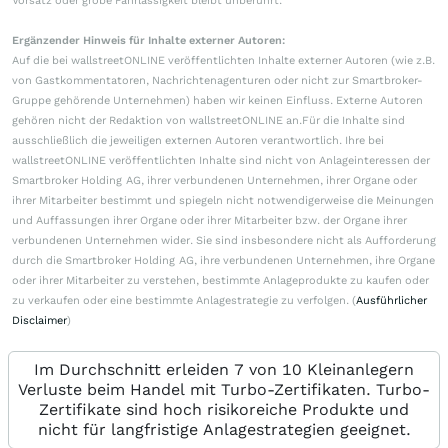
Vorsatz oder grobe Fahrlässigkeit bleibt unberührt.
Ergänzender Hinweis für Inhalte externer Autoren:
Auf die bei wallstreetONLINE veröffentlichten Inhalte externer Autoren (wie z.B.
von Gastkommentatoren, Nachrichtenagenturen oder nicht zur Smartbroker-
Gruppe gehörende Unternehmen) haben wir keinen Einfluss. Externe Autoren
gehören nicht der Redaktion von wallstreetONLINE an.Für die Inhalte sind
ausschließlich die jeweiligen externen Autoren verantwortlich. Ihre bei
wallstreetONLINE veröffentlichten Inhalte sind nicht von Anlageinteressen der
Smartbroker Holding AG, ihrer verbundenen Unternehmen, ihrer Organe oder
ihrer Mitarbeiter bestimmt und spiegeln nicht notwendigerweise die Meinungen
und Auffassungen ihrer Organe oder ihrer Mitarbeiter bzw. der Organe ihrer
verbundenen Unternehmen wider. Sie sind insbesondere nicht als Aufforderung
durch die Smartbroker Holding AG, ihre verbundenen Unternehmen, ihre Organe
oder ihrer Mitarbeiter zu verstehen, bestimmte Anlageprodukte zu kaufen oder
zu verkaufen oder eine bestimmte Anlagestrategie zu verfolgen. (
Ausführlicher
Disclaimer
)
Im Durchschnitt erleiden 7 von 10 Kleinanlegern
Verluste beim Handel mit Turbo-Zertifikaten. Turbo-
Zertifikate sind hoch risikoreiche Produkte und
nicht für langfristige Anlagestrategien geeignet.