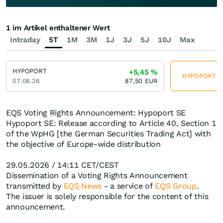
1 im Artikel enthaltener Wert
Intraday
5T
1M
3M
1J
3J
5J
10J
Max
HYPOPORT
+5,45
%
HYPOPORT jet
07.08.26
87,50
EUR
EQS Voting Rights Announcement: Hypoport SE
Hypoport SE: Release according to Article 40, Section 1
of the WpHG [the German Securities Trading Act] with
the objective of Europe-wide distribution
29.05.2026 / 14:11 CET/CEST
Dissemination of a Voting Rights Announcement
transmitted by
EQS News
- a service of
EQS Group
.
The issuer is solely responsible for the content of this
announcement.