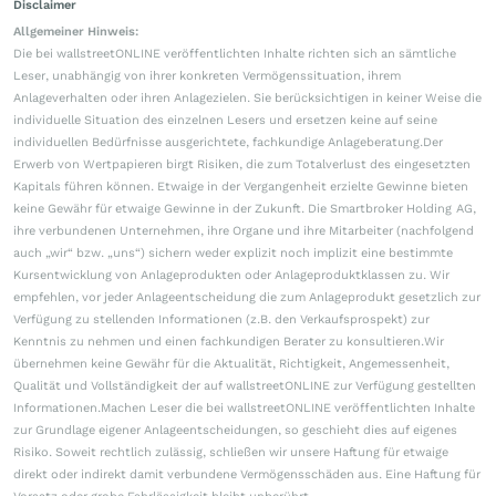
Disclaimer
Allgemeiner Hinweis:
Die bei wallstreetONLINE veröffentlichten Inhalte richten sich an sämtliche
Leser, unabhängig von ihrer konkreten Vermögenssituation, ihrem
Anlageverhalten oder ihren Anlagezielen. Sie berücksichtigen in keiner Weise die
individuelle Situation des einzelnen Lesers und ersetzen keine auf seine
individuellen Bedürfnisse ausgerichtete, fachkundige Anlageberatung.Der
Erwerb von Wertpapieren birgt Risiken, die zum Totalverlust des eingesetzten
Kapitals führen können. Etwaige in der Vergangenheit erzielte Gewinne bieten
keine Gewähr für etwaige Gewinne in der Zukunft. Die Smartbroker Holding AG,
ihre verbundenen Unternehmen, ihre Organe und ihre Mitarbeiter (nachfolgend
auch „wir“ bzw. „uns“) sichern weder explizit noch implizit eine bestimmte
Kursentwicklung von Anlageprodukten oder Anlageproduktklassen zu. Wir
empfehlen, vor jeder Anlageentscheidung die zum Anlageprodukt gesetzlich zur
Verfügung zu stellenden Informationen (z.B. den Verkaufsprospekt) zur
Kenntnis zu nehmen und einen fachkundigen Berater zu konsultieren.Wir
übernehmen keine Gewähr für die Aktualität, Richtigkeit, Angemessenheit,
Qualität und Vollständigkeit der auf wallstreetONLINE zur Verfügung gestellten
Informationen.Machen Leser die bei wallstreetONLINE veröffentlichten Inhalte
zur Grundlage eigener Anlageentscheidungen, so geschieht dies auf eigenes
Risiko. Soweit rechtlich zulässig, schließen wir unsere Haftung für etwaige
direkt oder indirekt damit verbundene Vermögensschäden aus. Eine Haftung für