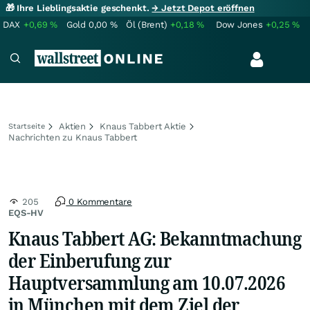
🎁 Ihre Lieblingsaktie geschenkt.
→ Jetzt Depot eröffnen
DAX
+0,69
%
Gold
0,00
%
Öl (Brent)
+0,18
%
Dow Jones
+0,25
%
Aktien
Knaus Tabbert Aktie
Startseite
Nachrichten zu Knaus Tabbert
205
0 Kommentare
EQS-HV
Knaus Tabbert AG: Bekanntmachung
der Einberufung zur
Hauptversammlung am 10.07.2026
in München mit dem Ziel der