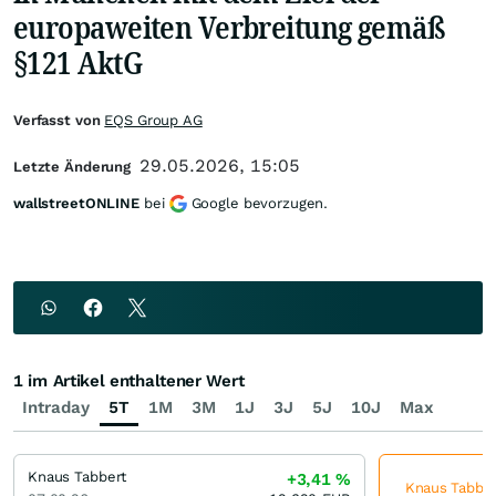
europaweiten Verbreitung gemäß
§121 AktG
Verfasst von
EQS Group AG
29.05.2026, 15:05
Letzte Änderung
wallstreetONLINE
bei
Google bevorzugen.
1 im Artikel enthaltener Wert
Intraday
5T
1M
3M
1J
3J
5J
10J
Max
Knaus Tabbert
+3,41
%
Knaus Tabbert