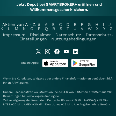
Jetzt Depot bei SMARTBROKER+ eröffnen und
Willkommensgeschenk sichern.
Aktien von A - Z:
#
A
B
C
D
E
F
G
H
I
J
K
L
M
N
O
P
Q
R
S
T
U
V
W
X
Y
Z
Impressum
Disclaimer
Datenschutz
Datenschutz-
Einstellungen
Nutzungsbedingungen
Unsere Apps:
Wenn Sie Kursdaten, Widgets oder andere Finanzinformationen benötigen, hilft
Ihnen
ARIVA
gerne.
Unsere User schätzen wallstreet-online.de: 4.8 von 5 Sternen ermittelt aus 285
Bewertungen bei www.kagels-trading.de
Zeitverzögerung der Kursdaten: Deutsche Börsen +15 Min. NASDAQ +15 Min.
NYSE +20 Min. AMEX +20 Min. Dow Jones +15 Min. Alle Angaben ohne Gewähr.