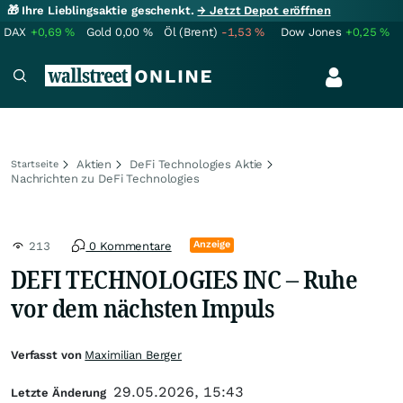
🎁 Ihre Lieblingsaktie geschenkt.
→ Jetzt Depot eröffnen
DAX
+0,69
%
Gold
0,00
%
Öl (Brent)
-1,53
%
Dow Jones
+0,25
%
Aktien
DeFi Technologies Aktie
Startseite
Nachrichten zu DeFi Technologies
Anzeige
213
0 Kommentare
DEFI TECHNOLOGIES INC – Ruhe
vor dem nächsten Impuls
Verfasst von
Maximilian Berger
29.05.2026, 15:43
Letzte Änderung