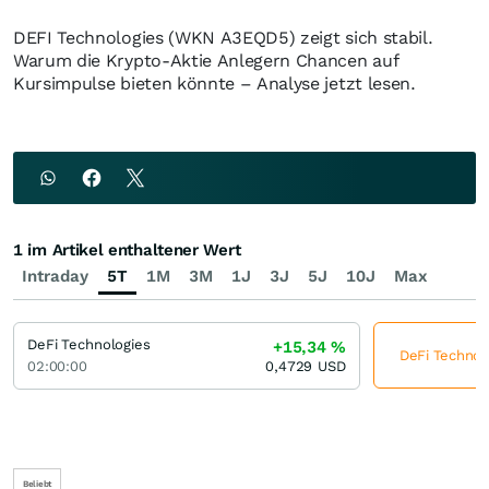
DEFI Technologies (WKN A3EQD5) zeigt sich stabil.
Warum die Krypto-Aktie Anlegern Chancen auf
Kursimpulse bieten könnte – Analyse jetzt lesen.
1 im Artikel enthaltener Wert
Intraday
5T
1M
3M
1J
3J
5J
10J
Max
DeFi Technologies
+15,34
%
DeFi Technolo
02:00:00
0,4729
USD
Beliebt