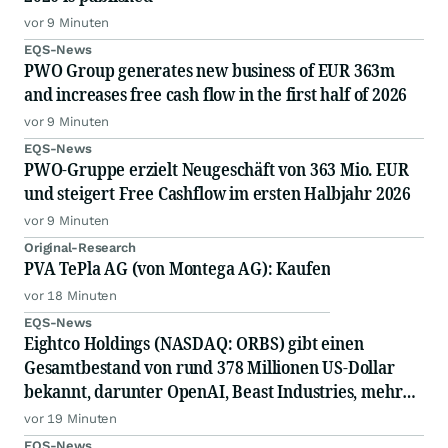
vor 9 Minuten
EQS-News
PWO Group generates new business of EUR 363m
and increases free cash flow in the first half of 2026
vor 9 Minuten
EQS-News
PWO-Gruppe erzielt Neugeschäft von 363 Mio. EUR
und steigert Free Cashflow im ersten Halbjahr 2026
vor 9 Minuten
Original-Research
PVA TePla AG (von Montega AG): Kaufen
vor 18 Minuten
EQS-News
Eightco Holdings (NASDAQ: ORBS) gibt einen
Gesamtbestand von rund 378 Millionen US-Dollar
bekannt, darunter OpenAI, Beast Industries, mehr
als 16.000 ETH und fast 302 Millionen WLD-Token
vor 19 Minuten
EQS-News