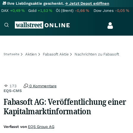
🎁 Ihre Lieblingsaktie geschenkt.
→ Jetzt Depot eröffnen
DAX
+0,49
%
Gold
+1,53
%
Öl (Brent)
-0,66
%
Dow Jones
-0,05
%
Aktien
Fabasoft Aktie
Nachrichten zu Fabasoft
Startseite
173
0 Kommentare
EQS-CMS
Fabasoft AG: Veröffentlichung einer
Kapitalmarktinformation
Verfasst von
EQS Group AG