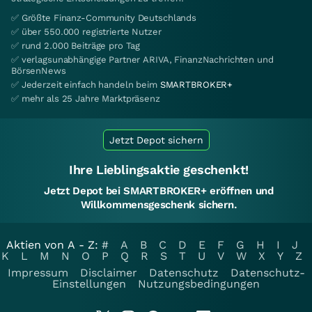
✅ Größte Finanz-Community Deutschlands
✅ über 550.000 registrierte Nutzer
✅ rund 2.000 Beiträge pro Tag
✅ verlagsunabhängige Partner ARIVA, FinanzNachrichten und
BörsenNews
✅ Jederzeit einfach handeln beim
SMARTBROKER+
✅ mehr als 25 Jahre Marktpräsenz
Jetzt Depot sichern
Ihre Lieblingsaktie geschenkt!
Jetzt Depot bei SMARTBROKER+ eröffnen und
Willkommensgeschenk sichern.
Aktien von A - Z:
#
A
B
C
D
E
F
G
H
I
J
K
L
M
N
O
P
Q
R
S
T
U
V
W
X
Y
Z
Impressum
Disclaimer
Datenschutz
Datenschutz-
Einstellungen
Nutzungsbedingungen