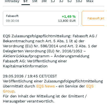
Intraday
5T
1M
3M
1J
3J
5J
10J
Max
Fabasoft
+1,49
%
Fabasoft jetz
09:30:08
13,800
EUR
EQS Zulassungsfolgepflichtmitteilung: Fabasoft AG /
Bekanntmachung nach Art. 5 Abs. 1 lit a) der
Verordnung (EU) Nr. 596/2014 und Art. 2 Abs. 1 der
Delegierten Verordnung (EU) Nr. 2016/1052 –
Aktienrückkaufprogramm – Änderungsmeldung
Fabasoft AG: Veröffentlichung einer
Kapitalmarktinformation
29.05.2026 / 19:45 CET/CEST
Veröffentlichung einer Zulassungsfolgepflichtmitteilung
übermittelt durch
EQS News
- ein Service der
EQS
Group
.
Für den Inhalt der Mitteilung ist der Emittent /
Herausgeber verantwortlich.