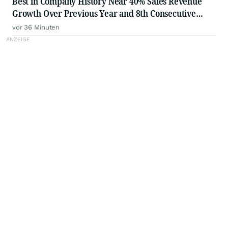
Best in Company History Near 40% Sales Revenue
Growth Over Previous Year and 8th Consecutive
Quarter of Profitability
vor 36 Minuten