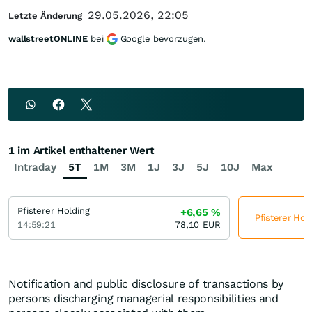
29.05.2026, 22:05
Letzte Änderung
wallstreetONLINE
bei
Google bevorzugen.
1 im Artikel enthaltener Wert
Intraday
5T
1M
3M
1J
3J
5J
10J
Max
Pfisterer Holding
+6,65
%
Pfisterer Hol
14:59:21
78,10
EUR
Notification and public disclosure of transactions by
persons discharging managerial responsibilities and