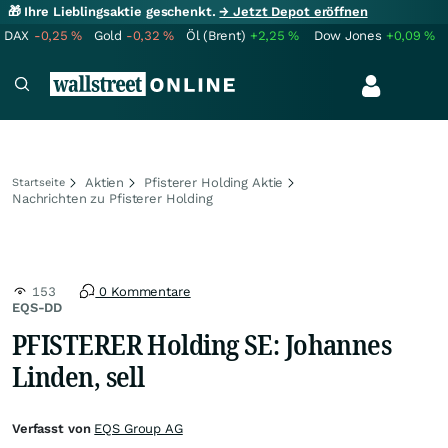
🎁 Ihre Lieblingsaktie geschenkt.
→ Jetzt Depot eröffnen
DAX
-0,25
%
Gold
-0,32
%
Öl (Brent)
+2,25
%
Dow Jones
+0,09
%
Aktien
Pfisterer Holding Aktie
Startseite
Nachrichten zu Pfisterer Holding
153
0 Kommentare
EQS-DD
PFISTERER Holding SE: Johannes
Linden, sell
Verfasst von
EQS Group AG