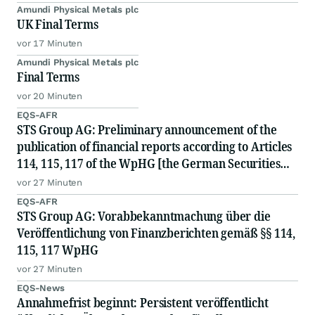
Amundi Physical Metals plc
UK Final Terms
vor 17 Minuten
Amundi Physical Metals plc
Final Terms
vor 20 Minuten
EQS-AFR
STS Group AG: Preliminary announcement of the
publication of financial reports according to Articles
114, 115, 117 of the WpHG [the German Securities
Act]
vor 27 Minuten
EQS-AFR
STS Group AG: Vorabbekanntmachung über die
Veröffentlichung von Finanzberichten gemäß §§ 114,
115, 117 WpHG
vor 27 Minuten
EQS-News
Annahmefrist beginnt: Persistent veröffentlicht