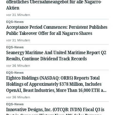
öffentliches Übernahmeangebot für alle Nagarro-
Aktien
vor 31 Minuten
EQS-News
Acceptance Period Commences: Persistent Publishes
Public Takeover Offer for all Nagarro Shares
vor 31 Minuten
EQS-News
Seanergy Maritime And United Maritime Report Q2
Results, Continue Dividend Track Records
vor 36 Minuten
EQS-News
Eightco Holdings (NASDAQ: ORBS) Reports Total
Holdings of Approximately $378 Million, Includes
OpenAI, Beast Industries, More Than 16,000 ETH and
Nearly 302 Million WLD Tokens
vor 36 Minuten
EQS-News
Innovative Designs, Inc. (OTCQB: IVDN) Fiscal Q3 is