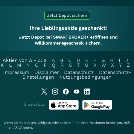
Jetzt Depot sichern
Ihre Lieblingsaktie geschenkt!
Jetzt Depot bei SMARTBROKER+ eröffnen und
Willkommensgeschenk sichern.
Aktien von A - Z:
#
A
B
C
D
E
F
G
H
I
J
K
L
M
N
O
P
Q
R
S
T
U
V
W
X
Y
Z
Impressum
Disclaimer
Datenschutz
Datenschutz-
Einstellungen
Nutzungsbedingungen
Unsere Apps:
Wenn Sie Kursdaten, Widgets oder andere Finanzinformationen benötigen, hilft
Ihnen
ARIVA
gerne.