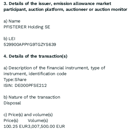
3. Details of the issuer, emission allowance market
participant, auction platform, auctioneer or auction monitor
a) Name
PFISTERER Holding SE
b) LEI
529900APPYG9TGZYS639
4. Details of the transaction(s)
a) Description of the financial instrument, type of
instrument, identification code
Type:
Share
ISIN:
DE000PFSE212
b) Nature of the transaction
Disposal
c) Price(s) and volume(s)
Price(s)
Volume(s)
100.25 EUR
3,007,500.00 EUR