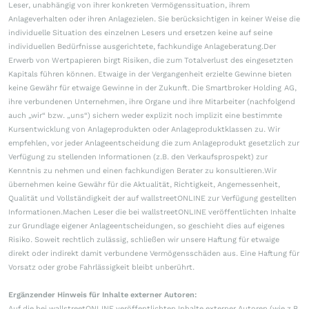
Leser, unabhängig von ihrer konkreten Vermögenssituation, ihrem
Anlageverhalten oder ihren Anlagezielen. Sie berücksichtigen in keiner Weise die
individuelle Situation des einzelnen Lesers und ersetzen keine auf seine
individuellen Bedürfnisse ausgerichtete, fachkundige Anlageberatung.Der
Erwerb von Wertpapieren birgt Risiken, die zum Totalverlust des eingesetzten
Kapitals führen können. Etwaige in der Vergangenheit erzielte Gewinne bieten
keine Gewähr für etwaige Gewinne in der Zukunft. Die Smartbroker Holding AG,
ihre verbundenen Unternehmen, ihre Organe und ihre Mitarbeiter (nachfolgend
auch „wir“ bzw. „uns“) sichern weder explizit noch implizit eine bestimmte
Kursentwicklung von Anlageprodukten oder Anlageproduktklassen zu. Wir
empfehlen, vor jeder Anlageentscheidung die zum Anlageprodukt gesetzlich zur
Verfügung zu stellenden Informationen (z.B. den Verkaufsprospekt) zur
Kenntnis zu nehmen und einen fachkundigen Berater zu konsultieren.Wir
übernehmen keine Gewähr für die Aktualität, Richtigkeit, Angemessenheit,
Qualität und Vollständigkeit der auf wallstreetONLINE zur Verfügung gestellten
Informationen.Machen Leser die bei wallstreetONLINE veröffentlichten Inhalte
zur Grundlage eigener Anlageentscheidungen, so geschieht dies auf eigenes
Risiko. Soweit rechtlich zulässig, schließen wir unsere Haftung für etwaige
direkt oder indirekt damit verbundene Vermögensschäden aus. Eine Haftung für
Vorsatz oder grobe Fahrlässigkeit bleibt unberührt.
Ergänzender Hinweis für Inhalte externer Autoren:
Auf die bei wallstreetONLINE veröffentlichten Inhalte externer Autoren (wie z.B.