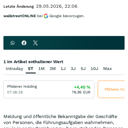
29.05.2026, 22:06
Letzte Änderung
wallstreetONLINE
bei
Google bevorzugen.
1 im Artikel enthaltener Wert
Intraday
5T
1M
3M
1J
3J
5J
10J
Max
Pfisterer Holding
+4,40
%
Pfisterer Hol
07.08.26
76,95
EUR
Meldung und öffentliche Bekanntgabe der Geschäfte
von Personen, die Führungsaufgaben wahrnehmen,