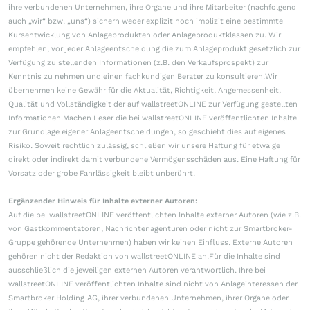
ihre verbundenen Unternehmen, ihre Organe und ihre Mitarbeiter (nachfolgend
auch „wir“ bzw. „uns“) sichern weder explizit noch implizit eine bestimmte
Kursentwicklung von Anlageprodukten oder Anlageproduktklassen zu. Wir
empfehlen, vor jeder Anlageentscheidung die zum Anlageprodukt gesetzlich zur
Verfügung zu stellenden Informationen (z.B. den Verkaufsprospekt) zur
Kenntnis zu nehmen und einen fachkundigen Berater zu konsultieren.Wir
übernehmen keine Gewähr für die Aktualität, Richtigkeit, Angemessenheit,
Qualität und Vollständigkeit der auf wallstreetONLINE zur Verfügung gestellten
Informationen.Machen Leser die bei wallstreetONLINE veröffentlichten Inhalte
zur Grundlage eigener Anlageentscheidungen, so geschieht dies auf eigenes
Risiko. Soweit rechtlich zulässig, schließen wir unsere Haftung für etwaige
direkt oder indirekt damit verbundene Vermögensschäden aus. Eine Haftung für
Vorsatz oder grobe Fahrlässigkeit bleibt unberührt.
Ergänzender Hinweis für Inhalte externer Autoren:
Auf die bei wallstreetONLINE veröffentlichten Inhalte externer Autoren (wie z.B.
von Gastkommentatoren, Nachrichtenagenturen oder nicht zur Smartbroker-
Gruppe gehörende Unternehmen) haben wir keinen Einfluss. Externe Autoren
gehören nicht der Redaktion von wallstreetONLINE an.Für die Inhalte sind
ausschließlich die jeweiligen externen Autoren verantwortlich. Ihre bei
wallstreetONLINE veröffentlichten Inhalte sind nicht von Anlageinteressen der
Smartbroker Holding AG, ihrer verbundenen Unternehmen, ihrer Organe oder