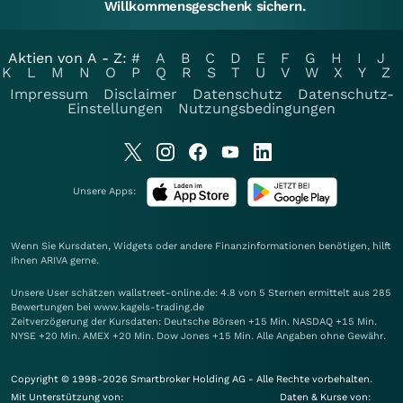
Willkommensgeschenk sichern.
Aktien von A - Z:
#
A
B
C
D
E
F
G
H
I
J
K
L
M
N
O
P
Q
R
S
T
U
V
W
X
Y
Z
Impressum
Disclaimer
Datenschutz
Datenschutz-
Einstellungen
Nutzungsbedingungen
Unsere Apps:
Wenn Sie Kursdaten, Widgets oder andere Finanzinformationen benötigen, hilft
Ihnen
ARIVA
gerne.
Unsere User schätzen wallstreet-online.de: 4.8 von 5 Sternen ermittelt aus 285
Bewertungen bei www.kagels-trading.de
Zeitverzögerung der Kursdaten: Deutsche Börsen +15 Min. NASDAQ +15 Min.
NYSE +20 Min. AMEX +20 Min. Dow Jones +15 Min. Alle Angaben ohne Gewähr.
Copyright © 1998-2026 Smartbroker Holding AG - Alle Rechte vorbehalten.
Mit Unterstützung von:
Daten & Kurse von: