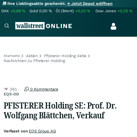
🎁 Ihre Lieblingsaktie geschenkt.
→ Jetzt Depot eröffnen
DAX
+0,69
%
Gold
0,00
%
Öl (Brent)
+0,02
%
Dow Jones
+0,25
%
Aktien
Pfisterer Holding Aktie
Startseite
Nachrichten zu Pfisterer Holding
261
0 Kommentare
EQS-DD
PFISTERER Holding SE: Prof. Dr.
Wolfgang Blättchen, Verkauf
Verfasst von
EQS Group AG