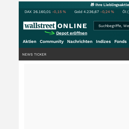
🎁 Ihre Lieblingsakt
DAX
26.160,01
-0,15
%
Gold
4.236,67
-0,24
%
Öl 
Depot eröffnen
Aktien
Community
Nachrichten
Indizes
Fonds
NEWS TICKER