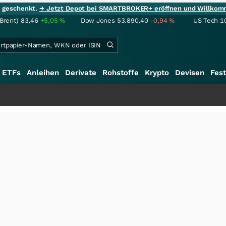
ie geschenkt.
→ Jetzt Depot bei SMARTBROKER+ eröffnen und Willkom
(Brent)
83,46
+5,05
%
Dow Jones
53.890,40
-0,94
%
US Tech 1
ETFs
Anleihen
Derivate
Rohstoffe
Krypto
Devisen
Fest