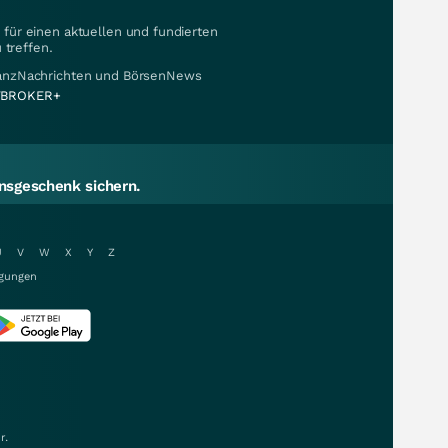
für einen aktuellen und fundierten
 treffen.
nanzNachrichten und BörsenNews
BROKER+
sgeschenk sichern.
U
V
W
X
Y
Z
gungen
r.