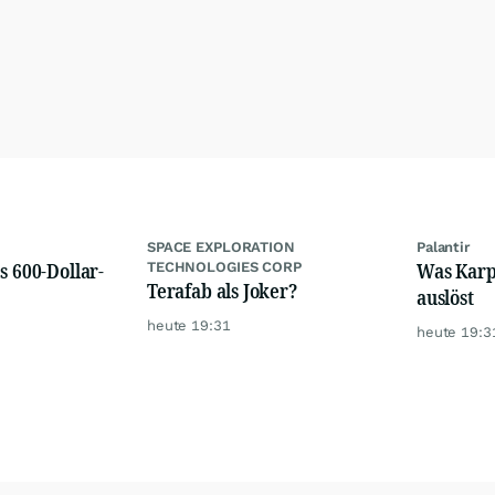
SPACE EXPLORATION
Palantir
s 600-Dollar-
Was Karps
TECHNOLOGIES CORP
Terafab als Joker?
auslöst
heute 19:31
heute 19:3