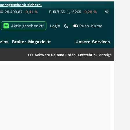
mensgeschenk sichern.
00
29.409,87
-0,41
%
EUR/USD
1,15205
-0,29
%
Aktie geschenkt!
Login
Push-Kurse
zins
Broker-Magazin ✨
Unsere Services
+++
Schwere Seltene Erden: Entsteht hier die nächste Milliardenstory
Anzeige