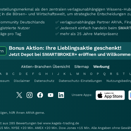
instellungsmerkmal als den zentralen verlagsunabhängigen Wissens-Hub 
 in die Börsen- und Wirtschaftswelt, um strategische Entscheidungen zu
Community Deutschlands
✅ verlagsunabhängige Partner ARIVA, Fi
gistrierte Nutzer
✅ Jederzeit einfach handeln beim
SMART
räge pro Tag
✅ mehr als 25 Jahre Marktpräsenz
Bonus Aktion:
Ihre Lieblingsaktie geschenkt!
rn
Jetzt Depot bei SMARTBROKER+ eröffnen und Willkommen
Aktien-Branchen Übersicht
Sitemap
Werbung
A
B
C
D
E
F
G
H
I
J
K
L
M
N
O
P
Q
R
S
T
essum
Disclaimer
Datenschutz
Datenschutz-Einstellungen
Nutzungsbedin
Unsere Apps:
gen, hilft Ihnen
ARIVA
gerne.
elt aus 285 Bewertungen bei www.kagels-trading.de
15 Min. NYSE +20 Min. AMEX +20 Min. Dow Jones +15 Min. Alle Angaben ohne Gewäh