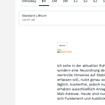
Intraday
5T
1M
3M
1J
3J
5J
1
Standard Lithium
19:47:48
Beliebt
Ich sehe in der aktuellen R
sondern eine Neuordnung der
wertvolle Hinweise auf Stabil
erfassen will, nutzt genau 
täglich, kostenfrei, jedoch 
erhalten ausschließlich Anleg
Mail-Adresse. Heute sind nur
sich Fundament und Ausblick