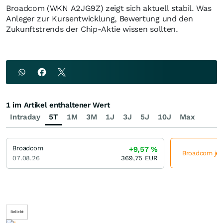
Broadcom (WKN A2JG9Z) zeigt sich aktuell stabil. Was
Anleger zur Kursentwicklung, Bewertung und den
Zukunftstrends der Chip-Aktie wissen sollten.
1 im Artikel enthaltener Wert
Intraday
5T
1M
3M
1J
3J
5J
10J
Max
Broadcom
+9,57
%
Broadcom jetz
07.08.26
369,75
EUR
Beliebt