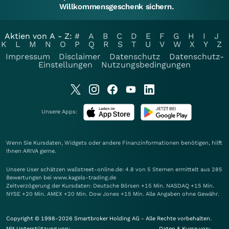
Willkommensgeschenk sichern.
Aktien von A - Z:
#
A
B
C
D
E
F
G
H
I
J
K
L
M
N
O
P
Q
R
S
T
U
V
W
X
Y
Z
Impressum
Disclaimer
Datenschutz
Datenschutz-
Einstellungen
Nutzungsbedingungen
Unsere Apps:
Wenn Sie Kursdaten, Widgets oder andere Finanzinformationen benötigen, hilft
Ihnen
ARIVA
gerne.
Unsere User schätzen wallstreet-online.de: 4.8 von 5 Sternen ermittelt aus 285
Bewertungen bei www.kagels-trading.de
Zeitverzögerung der Kursdaten: Deutsche Börsen +15 Min. NASDAQ +15 Min.
NYSE +20 Min. AMEX +20 Min. Dow Jones +15 Min. Alle Angaben ohne Gewähr.
Copyright © 1998-2026 Smartbroker Holding AG - Alle Rechte vorbehalten.
Mit Unterstützung von:
Daten & Kurse von: