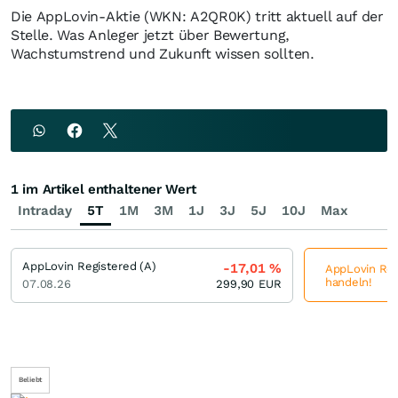
Die AppLovin-Aktie (WKN: A2QR0K) tritt aktuell auf der
Stelle. Was Anleger jetzt über Bewertung,
Wachstumstrend und Zukunft wissen sollten.
1 im Artikel enthaltener Wert
Intraday
5T
1M
3M
1J
3J
5J
10J
Max
AppLovin Registered (A)
-17,01
%
AppLovin Regi
handeln!
07.08.26
299,90
EUR
Beliebt