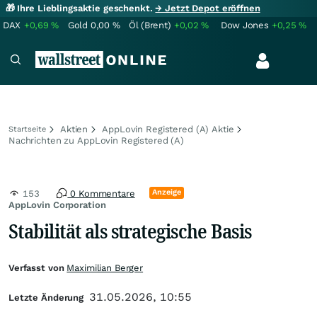
🎁 Ihre Lieblingsaktie geschenkt.
→ Jetzt Depot eröffnen
DAX
+0,69
%
Gold
0,00
%
Öl (Brent)
+0,02
%
Dow Jones
+0,25
%
Aktien
AppLovin Registered (A) Aktie
Startseite
Nachrichten zu AppLovin Registered (A)
Anzeige
153
0 Kommentare
AppLovin Corporation
Stabilität als strategische Basis
Verfasst von
Maximilian Berger
31.05.2026, 10:55
Letzte Änderung