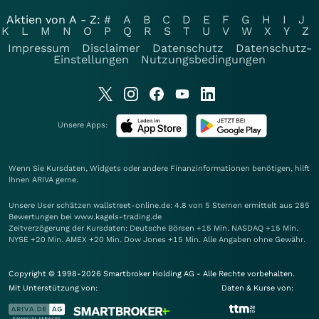
Aktien von A - Z:
#
A
B
C
D
E
F
G
H
I
J
K
L
M
N
O
P
Q
R
S
T
U
V
W
X
Y
Z
Impressum
Disclaimer
Datenschutz
Datenschutz-
Einstellungen
Nutzungsbedingungen
Unsere Apps:
Wenn Sie Kursdaten, Widgets oder andere Finanzinformationen benötigen, hilft
Ihnen
ARIVA
gerne.
Unsere User schätzen wallstreet-online.de: 4.8 von 5 Sternen ermittelt aus 285
Bewertungen bei www.kagels-trading.de
Zeitverzögerung der Kursdaten: Deutsche Börsen +15 Min. NASDAQ +15 Min.
NYSE +20 Min. AMEX +20 Min. Dow Jones +15 Min. Alle Angaben ohne Gewähr.
Copyright © 1998-2026 Smartbroker Holding AG - Alle Rechte vorbehalten.
Mit Unterstützung von:
Daten & Kurse von: