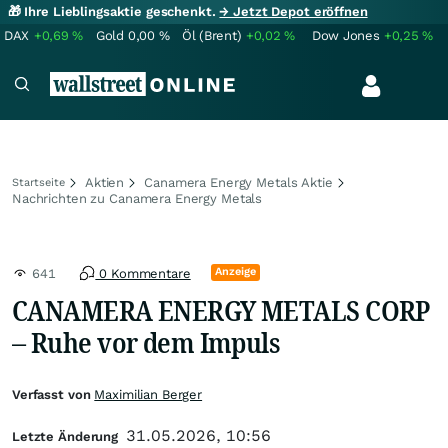
🎁 Ihre Lieblingsaktie geschenkt.
→ Jetzt Depot eröffnen
DAX
+0,69
%
Gold
0,00
%
Öl (Brent)
+0,02
%
Dow Jones
+0,25
%
Aktien
Canamera Energy Metals Aktie
Startseite
Nachrichten zu Canamera Energy Metals
Anzeige
641
0 Kommentare
CANAMERA ENERGY METALS CORP
– Ruhe vor dem Impuls
Verfasst von
Maximilian Berger
31.05.2026, 10:56
Letzte Änderung