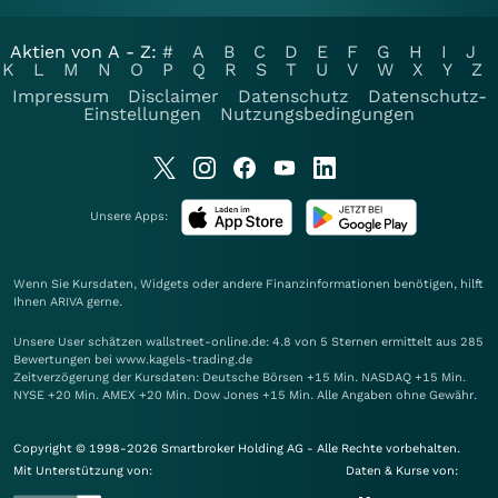
Aktien von A - Z:
#
A
B
C
D
E
F
G
H
I
J
K
L
M
N
O
P
Q
R
S
T
U
V
W
X
Y
Z
Impressum
Disclaimer
Datenschutz
Datenschutz-
Einstellungen
Nutzungsbedingungen
Unsere Apps:
Wenn Sie Kursdaten, Widgets oder andere Finanzinformationen benötigen, hilft
Ihnen
ARIVA
gerne.
Unsere User schätzen wallstreet-online.de: 4.8 von 5 Sternen ermittelt aus 285
Bewertungen bei www.kagels-trading.de
Zeitverzögerung der Kursdaten: Deutsche Börsen +15 Min. NASDAQ +15 Min.
NYSE +20 Min. AMEX +20 Min. Dow Jones +15 Min. Alle Angaben ohne Gewähr.
Copyright © 1998-2026 Smartbroker Holding AG - Alle Rechte vorbehalten.
Mit Unterstützung von:
Daten & Kurse von: