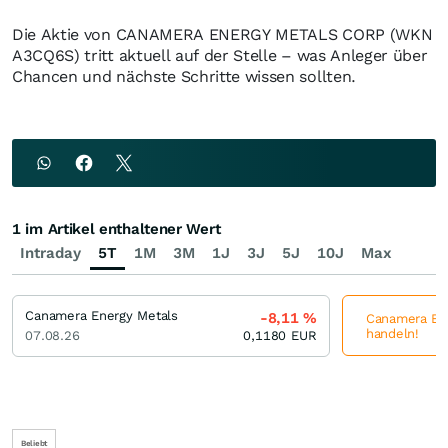
Die Aktie von CANAMERA ENERGY METALS CORP (WKN
A3CQ6S) tritt aktuell auf der Stelle – was Anleger über
Chancen und nächste Schritte wissen sollten.
1 im Artikel enthaltener Wert
Intraday
5T
1M
3M
1J
3J
5J
10J
Max
Canamera Energy Metals
-8,11
%
Canamera Ene
handeln!
07.08.26
0,1180
EUR
Beliebt