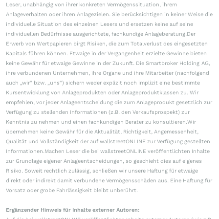
Leser, unabhängig von ihrer konkreten Vermögenssituation, ihrem
Anlageverhalten oder ihren Anlagezielen. Sie berücksichtigen in keiner Weise die
individuelle Situation des einzelnen Lesers und ersetzen keine auf seine
individuellen Bedürfnisse ausgerichtete, fachkundige Anlageberatung.Der
Erwerb von Wertpapieren birgt Risiken, die zum Totalverlust des eingesetzten
Kapitals führen können. Etwaige in der Vergangenheit erzielte Gewinne bieten
keine Gewähr für etwaige Gewinne in der Zukunft. Die Smartbroker Holding AG,
ihre verbundenen Unternehmen, ihre Organe und ihre Mitarbeiter (nachfolgend
auch „wir“ bzw. „uns“) sichern weder explizit noch implizit eine bestimmte
Kursentwicklung von Anlageprodukten oder Anlageproduktklassen zu. Wir
empfehlen, vor jeder Anlageentscheidung die zum Anlageprodukt gesetzlich zur
Verfügung zu stellenden Informationen (z.B. den Verkaufsprospekt) zur
Kenntnis zu nehmen und einen fachkundigen Berater zu konsultieren.Wir
übernehmen keine Gewähr für die Aktualität, Richtigkeit, Angemessenheit,
Qualität und Vollständigkeit der auf wallstreetONLINE zur Verfügung gestellten
Informationen.Machen Leser die bei wallstreetONLINE veröffentlichten Inhalte
zur Grundlage eigener Anlageentscheidungen, so geschieht dies auf eigenes
Risiko. Soweit rechtlich zulässig, schließen wir unsere Haftung für etwaige
direkt oder indirekt damit verbundene Vermögensschäden aus. Eine Haftung für
Vorsatz oder grobe Fahrlässigkeit bleibt unberührt.
Ergänzender Hinweis für Inhalte externer Autoren: