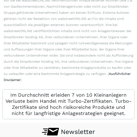
Auf die bei wallstreetONLINE veröffentlichten Inhalte externer Autoren (wie z.B.
von Gastkommentatoren, Nachrichtenagenturen oder nicht zur Smartbroker-
Gruppe gehörende Unternehmen) haben wir keinen Einfluss. Externe Autoren
gehören nicht der Redaktion von wallstreetONLINE an.Für die Inhalte sind
ausschließlich die jeweiligen externen Autoren verantwortlich. Ihre bei
wallstreetONLINE veröffentlichten Inhalte sind nicht von Anlageinteressen der
Smartbroker Holding AG, ihrer verbundenen Unternehmen, ihrer Organe oder
ihrer Mitarbeiter bestimmt und spiegeln nicht notwendigerweise die Meinungen
und Auffassungen ihrer Organe oder ihrer Mitarbeiter bzw. der Organe ihrer
verbundenen Unternehmen wider. Sie sind insbesondere nicht als Aufforderung
durch die Smartbroker Holding AG, ihre verbundenen Unternehmen, ihre Organe
oder ihrer Mitarbeiter zu verstehen, bestimmte Anlageprodukte zu kaufen oder
zu verkaufen oder eine bestimmte Anlagestrategie zu verfolgen. (
Ausführlicher
Disclaimer
)
Im Durchschnitt erleiden 7 von 10 Kleinanlegern
Verluste beim Handel mit Turbo-Zertifikaten. Turbo-
Zertifikate sind hoch risikoreiche Produkte und
nicht für langfristige Anlagestrategien geeignet.
Newsletter