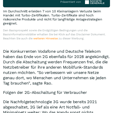
Präsentiert von
Im Durchschnitt erleiden 7 von 10 Kleinanlegern Verluste beim
Handel mit Turbo-Zertifikaten. Turbo-Zertifikate sind hoch
risikoreiche Produkte und nicht für langfristige Anlagestrategien
geeignet.
Den Basisprospekt sowie die Endgültigen Bedingungen und die
Basisinformationsblätter erhalten Sie bei Klick auf das Disclaimer Dokument.
Beachten Sie auch die
weiteren Hinweise
zu dieser Werbung.
Die Konkurrenten Vodafone und Deutsche Telekom
haben das Ende von 2G ebenfalls für 2028 angekündigt.
Durch die Abschaltung werden Frequenzen frei, die die
Netzbetreiber für ihre anderen Mobilfunk-Standards
nutzen möchten. "So verbessern wir unsere Netze
genau dort, wo Menschen und Unternehmen sie jeden
Tag brauchen", sagte Rao.
Folgen der 2G-Abschaltung für Verbraucher
Die Nachfolgetechnologie 3G wurde bereits 2021
abgeschaltet, 2G lief als eine Art Notfall- und
Minimalnetz weiter: Wo das Handy sonst nichts