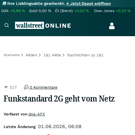
🎁 Ihre Lieblingsaktie geschenkt.
→ Jetzt Depot eröffnen
DAX
+0,69
%
Gold
0,00
%
Öl (Brent)
+0,02
%
Dow Jones
+0,25
%
Aktien
1&1 Aktie
Nachrichten zu 1&1
Startseite
217
0 Kommentare
Funkstandard 2G geht vom Netz
Verfasst von
dpa-AFX
01.06.2026, 06:08
Letzte Änderung