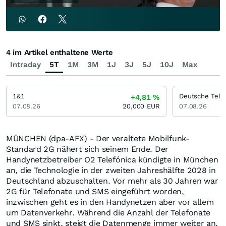
4 im Artikel enthaltene Werte
Intraday
5T
1M
3M
1J
3J
5J
10J
Max
1&1
Deutsche Tel
+4,81
%
07.08.26
20,000
EUR
07.08.26
MÜNCHEN (dpa-AFX) - Der veraltete Mobilfunk-
Standard 2G nähert sich seinem Ende. Der
Handynetzbetreiber O2 Telefónica kündigte in München
an, die Technologie in der zweiten Jahreshälfte 2028 in
Deutschland abzuschalten. Vor mehr als 30 Jahren war
2G für Telefonate und SMS eingeführt worden,
inzwischen geht es in den Handynetzen aber vor allem
um Datenverkehr. Während die Anzahl der Telefonate
und SMS sinkt, steigt die Datenmenge immer weiter an.