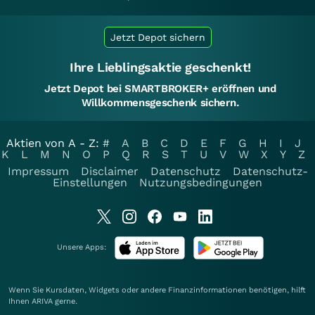
Jetzt Depot sichern
Ihre Lieblingsaktie geschenkt!
Jetzt Depot bei SMARTBROKER+ eröffnen und
Willkommensgeschenk sichern.
Aktien von A - Z:
#
A
B
C
D
E
F
G
H
I
J
K
L
M
N
O
P
Q
R
S
T
U
V
W
X
Y
Z
Impressum
Disclaimer
Datenschutz
Datenschutz-
Einstellungen
Nutzungsbedingungen
Unsere Apps:
Wenn Sie Kursdaten, Widgets oder andere Finanzinformationen benötigen, hilft
Ihnen
ARIVA
gerne.