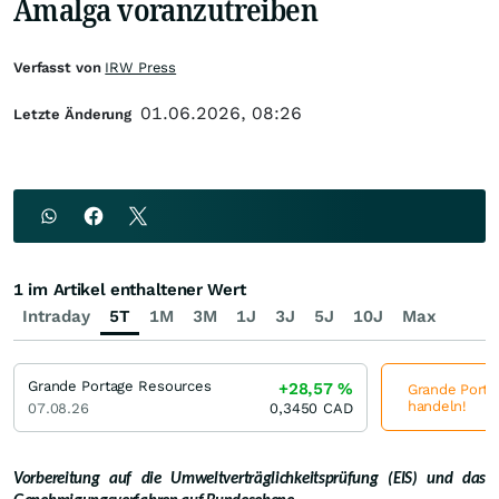
Amalga voranzutreiben
Verfasst von
IRW Press
01.06.2026, 08:26
Letzte Änderung
1 im Artikel enthaltener Wert
Intraday
5T
1M
3M
1J
3J
5J
10J
Max
Grande Portage Resources
+28,57
%
Grande Portag
handeln!
07.08.26
0,3450
CAD
Vorbereitung auf die Umweltverträglichkeitsprüfung (EIS) und das