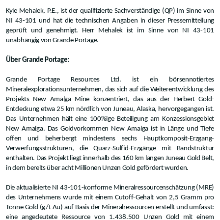
Kyle Mehalek, P.E., ist der qualifizierte Sachverständige (QP) im Sinne von
NI 43-101 und hat die technischen Angaben in dieser Pressemitteilung
geprüft und genehmigt. Herr Mehalek ist im Sinne von NI 43-101
unabhängig von Grande Portage.
Über Grande Portage:
Grande Portage Resources Ltd. ist ein börsennotiertes
Mineralexplorationsunternehmen, das sich auf die Weiterentwicklung des
Projekts New Amalga Mine konzentriert, das aus der Herbert Gold-
Entdeckung etwa 25 km nördlich von Juneau, Alaska, hervorgegangen ist.
Das Unternehmen hält eine 100%ige Beteiligung am Konzessionsgebiet
New Amalga. Das Goldvorkommen New Amalga ist in Länge und Tiefe
offen und beherbergt mindestens sechs Hauptkomposit-Erzgang-
Verwerfungsstrukturen, die Quarz-Sulfid-Erzgänge mit Bandstruktur
enthalten. Das Projekt liegt innerhalb des 160 km langen Juneau Gold Belt,
in dem bereits über acht Millionen Unzen Gold gefördert wurden.
Die aktualisierte NI 43-101-konforme Mineralressourcenschätzung (MRE)
des Unternehmens wurde mit einem Cutoff-Gehalt von 2,5 Gramm pro
Tonne Gold (g/t Au) auf Basis der Mineralressourcen erstellt und umfasst:
eine angedeutete Ressource von 1.438.500 Unzen Gold mit einem