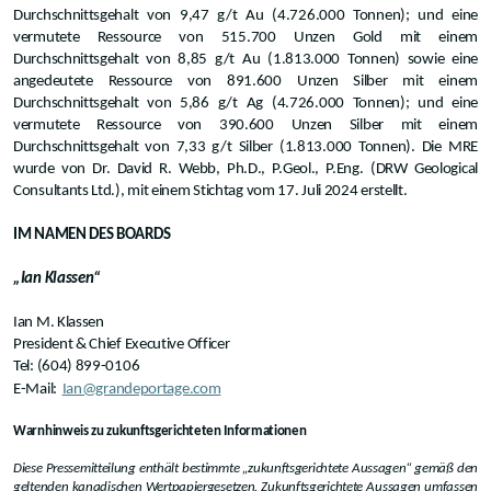
Durchschnittsgehalt von 9,47 g/t Au (4.726.000 Tonnen); und eine
vermutete Ressource von 515.700 Unzen Gold mit einem
Durchschnittsgehalt von 8,85 g/t Au (1.813.000 Tonnen) sowie eine
angedeutete Ressource von 891.600 Unzen Silber mit einem
Durchschnittsgehalt von 5,86 g/t Ag (4.726.000 Tonnen); und eine
vermutete Ressource von 390.600 Unzen Silber mit einem
Durchschnittsgehalt von 7,33 g/t Silber (1.813.000 Tonnen). Die MRE
wurde von Dr. David R. Webb, Ph.D., P.Geol., P.Eng. (DRW Geological
Consultants Ltd.), mit einem Stichtag vom 17. Juli 2024 erstellt.
IM NAMEN DES BOARDS
„Ian Klassen“
Ian M. Klassen
President & Chief Executive Officer
Tel: (604) 899-0106
E-Mail:
Ian@grandeportage.com
Warnhinweis zu zukunftsgerichteten Informationen
Diese Pressemitteilung enthält bestimmte „zukunftsgerichtete Aussagen“ gemäß den
geltenden kanadischen Wertpapiergesetzen. Zukunftsgerichtete Aussagen umfassen