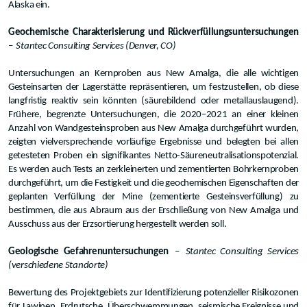
Alaska ein.
Geochemische Charakterisierung und Rückverfüllungsuntersuchungen
–
Stantec Consulting Services (Denver, CO)
Untersuchungen an Kernproben aus New Amalga, die alle wichtigen
Gesteinsarten der Lagerstätte repräsentieren, um festzustellen, ob diese
langfristig reaktiv sein könnten (säurebildend oder metallauslaugend).
Frühere, begrenzte Untersuchungen, die 2020–2021 an einer kleinen
Anzahl von Wandgesteinsproben aus New Amalga durchgeführt wurden,
zeigten vielversprechende vorläufige Ergebnisse und belegten bei allen
getesteten Proben ein signifikantes Netto-Säureneutralisationspotenzial.
Es werden auch Tests an zerkleinerten und zementierten Bohrkernproben
durchgeführt, um die Festigkeit und die geochemischen Eigenschaften der
geplanten Verfüllung der Mine (zementierte Gesteinsverfüllung) zu
bestimmen, die aus Abraum aus der Erschließung von New Amalga und
Ausschuss aus der Erzsortierung hergestellt werden soll.
Geologische Gefahrenuntersuchungen
–
Stantec Consulting Services
(verschiedene Standorte)
Bewertung des Projektgebiets zur Identifizierung potenzieller Risikozonen
für Lawinen, Erdrutsche, Überschwemmungen, seismische Ereignisse und