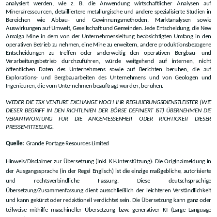
analysiert werden, wie z. B. die Anwendung wirtschaftlicher Analysen auf
Mineralressourcen, detailliertere metallurgische und andere spezialisierte Studien in
Bereichen wie Abbau- und Gewinnungsmethoden, Marktanalysen sowie
Auswirkungen auf Umwelt, Gesellschaft und Gemeinden. Jede Entscheidung, die New
Amalga Mine in dem von der Unternehmensleitung beabsichtigten Umfang in den
operativen Betrieb zu nehmen, eine Mine zu erweitern, andere produktionsbezogene
Entscheidungen zu treffen oder anderweitig den operativen Bergbau- und
Verarbeitungsbetrieb durchzuführen, würde weitgehend auf internen, nicht
öffentlichen Daten des Unternehmens sowie auf Berichten beruhen, die auf
Explorations- und Bergbauarbeiten des Unternehmens und von Geologen und
Ingenieuren, die vom Unternehmen beauftragt wurden, beruhen.
WEDER DIE TSX VENTURE EXCHANGE NOCH IHR REGULIERUNGSDIENSTLEISTER (WIE
DIESER BEGRIFF IN DEN RICHTLINIEN DER BÖRSE DEFINIERT IST) ÜBERNEHMEN DIE
VERANTWORTUNG FÜR DIE ANGEMESSENHEIT ODER RICHTIGKEIT DIESER
PRESSEMITTEILUNG.
Quelle:
Grande Portage Resources Limited
Hinweis/Disclaimer zur Übersetzung (inkl. KI-Unterstützung): Die Originalmeldung in
der Ausgangssprache (in der Regel Englisch) ist die einzige maßgebliche, autorisierte
und rechtsverbindliche Fassung. Diese deutschsprachige
Übersetzung/Zusammenfassung dient ausschließlich der leichteren Verständlichkeit
und kann gekürzt oder redaktionell verdichtet sein. Die Übersetzung kann ganz oder
teilweise mithilfe maschineller Übersetzung bzw. generativer KI (Large Language