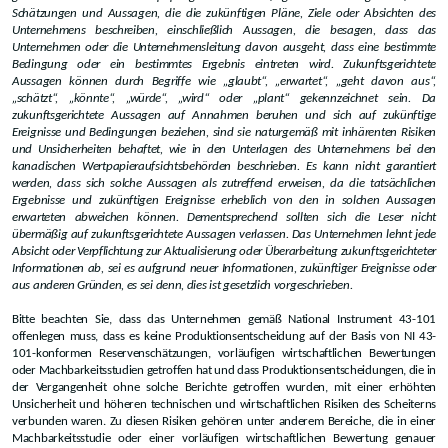
Schätzungen und Aussagen, die die zukünftigen Pläne, Ziele oder Absichten des
Unternehmens beschreiben, einschließlich Aussagen, die besagen, dass das
Unternehmen oder die Unternehmensleitung davon ausgeht, dass eine bestimmte
Bedingung oder ein bestimmtes Ergebnis eintreten wird. Zukunftsgerichtete
Aussagen können durch Begriffe wie „glaubt“, „erwartet“, „geht davon aus“,
„schätzt“, „könnte“, „würde“, „wird“ oder „plant“ gekennzeichnet sein. Da
zukunftsgerichtete Aussagen auf Annahmen beruhen und sich auf zukünftige
Ereignisse und Bedingungen beziehen, sind sie naturgemäß mit inhärenten Risiken
und Unsicherheiten behaftet, wie in den Unterlagen des Unternehmens bei den
kanadischen Wertpapieraufsichtsbehörden beschrieben. Es kann nicht garantiert
werden, dass sich solche Aussagen als zutreffend erweisen, da die tatsächlichen
Ergebnisse und zukünftigen Ereignisse erheblich von den in solchen Aussagen
erwarteten abweichen können. Dementsprechend sollten sich die Leser nicht
übermäßig auf zukunftsgerichtete Aussagen verlassen. Das Unternehmen lehnt jede
Absicht oder Verpflichtung zur Aktualisierung oder Überarbeitung zukunftsgerichteter
Informationen ab, sei es aufgrund neuer Informationen, zukünftiger Ereignisse oder
aus anderen Gründen, es sei denn, dies ist gesetzlich vorgeschrieben.
Bitte beachten Sie, dass das Unternehmen gemäß National Instrument 43-101
offenlegen muss, dass es keine Produktionsentscheidung auf der Basis von NI 43-
101-konformen Reservenschätzungen, vorläufigen wirtschaftlichen Bewertungen
oder Machbarkeitsstudien getroffen hat und dass Produktionsentscheidungen, die in
der Vergangenheit ohne solche Berichte getroffen wurden, mit einer erhöhten
Unsicherheit und höheren technischen und wirtschaftlichen Risiken des Scheiterns
verbunden waren. Zu diesen Risiken gehören unter anderem Bereiche, die in einer
Machbarkeitsstudie oder einer vorläufigen wirtschaftlichen Bewertung genauer