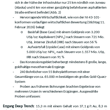
sich in der Nähe der Infrastruktur nur 25 km nördlich von Juneau
(Alaska) und 6 km von einer ganzjährig befahrbaren asphaltierten
Straße entfernt befindet (Abb. 2)
-
Hervorragende Wirtschaftlichkeit, wie von der NI 43-101-
konformen vorläufigen wirtschaftlichen Bewertung (Stichtag 11.
Februar 2026) belegt
o
Basisfall (Base Case) mit einem Goldpreis von 3.200
US$/oz: Kapitalwert (NPV
) nach Steuern von 721 Mio.
5
US$, interner Zinsfuß (IRR) nach Steuern von 56 %
o
Aufwärtsfall (Upside Case) mit einem Goldpreis von
5.000 US$/oz: NPV
nach Steuern von 1.557 Mio. US$,
5
IRR nach Steuern von 91 %
-
Das Konzessionsgebiet beherbergt mindestens 8 große, lange,
goldhaltige mesothermale Erzgänge
-
240 Bohrlöcher von 55 Bohrplattformen mit einer
Gesamtlänge von ca. 65.000 m bestätigen ein großes Gold-Quarz-
System
-
Proben aus früheren Bohrungen brachten Ergebnisse von
mehreren Unzen in verschiedenen Erzgängen. Ausgewählte
Proben umfassen:
Erzgang Deep Trench:
15,3 m mit einem Gehalt von 37,1 g/t Au, 8,3 m