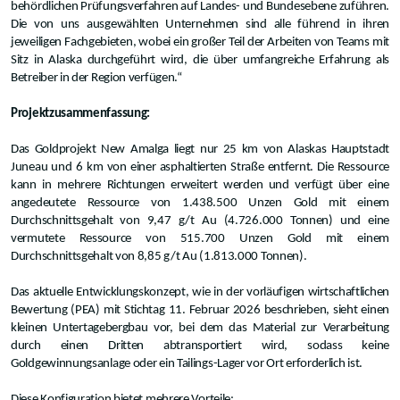
behördlichen Prüfungsverfahren auf Landes- und Bundesebene zuführen.
Die von uns ausgewählten Unternehmen sind alle führend in ihren
jeweiligen Fachgebieten, wobei ein großer Teil der Arbeiten von Teams mit
Sitz in Alaska durchgeführt wird, die über umfangreiche Erfahrung als
Betreiber in der Region verfügen.“
Projektzusammenfassung:
Das Goldprojekt New Amalga liegt nur 25 km von Alaskas Hauptstadt
Juneau und 6 km von einer asphaltierten Straße entfernt. Die Ressource
kann in mehrere Richtungen erweitert werden und verfügt über eine
angedeutete Ressource von 1.438.500 Unzen Gold mit einem
Durchschnittsgehalt von 9,47 g/t Au (4.726.000 Tonnen) und eine
vermutete Ressource von 515.700 Unzen Gold mit einem
Durchschnittsgehalt von 8,85 g/t Au (1.813.000 Tonnen).
Das aktuelle Entwicklungskonzept, wie in der vorläufigen wirtschaftlichen
Bewertung (PEA) mit Stichtag 11. Februar 2026 beschrieben, sieht einen
kleinen Untertagebergbau vor, bei dem das Material zur Verarbeitung
durch einen Dritten abtransportiert wird, sodass keine
Goldgewinnungsanlage oder ein Tailings-Lager vor Ort erforderlich ist.
Diese Konfiguration bietet mehrere Vorteile: