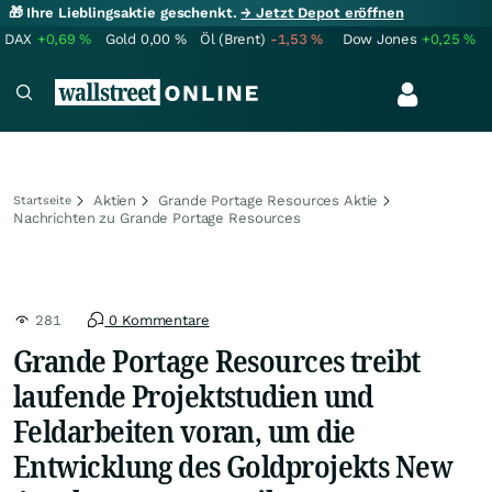
🎁 Ihre Lieblingsaktie geschenkt.
→ Jetzt Depot eröffnen
DAX
+0,69
%
Gold
0,00
%
Öl (Brent)
-1,53
%
Dow Jones
+0,25
%
Aktien
Grande Portage Resources Aktie
Startseite
Nachrichten zu Grande Portage Resources
281
0 Kommentare
Grande Portage Resources treibt
laufende Projektstudien und
Feldarbeiten voran, um die
Entwicklung des Goldprojekts New