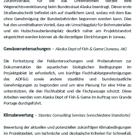
Zufahrtsstraße, für die das Unternehmen derzeit eine
Wegerechtsvereinbarung beim Bundesstaat Alaska beantragt. Dieser erste
Straßenabschnitt befindet sich auf staatlichem Land, sodass mit dem Bau
ohne Genehmigung der Bundesbehörden begonnen werden kann. Dies
hat den unmittelbaren Vorteil, dass ein Umschlagplatz für Bohrmaterialien
und ein Hubschrauberlandeplatz deutlich näher am Projektstandort
eingerichtet werden können als die derzeitigen Einrichtungen in Juneau.
Gewässeruntersuchungen
–
Alaska Dept of Fish & Game (Juneau, AK)
Die Fortsetzung der Felduntersuchungen und Probenahmen zur
Dokumentation der aquatischen biologischen Bedingungen im
Projektgebiet ist erforderlich, um künftige Fischhabitatgenehmigungen
des ADF&G sowie andere staatliche und bundesstaatliche
Genehmigungen zu begründen und um eine Planung für eine Mine zu
unterstützen, die den Fischhabitat und die Fischpassage schützt. Diese
Arbeiten werden vom Alaska Dept of Fish & Game im Auftrag von Grande
Portage durchgeführt.
Klimabewertung
–
Stantec Consulting Services (verschiedene Standorte)
Bewertung der aktuellen und potenziellen zukünftigen Klimabedingungen
im Projektgebiet, um technische und ökologische Kriterien für Schneefall,