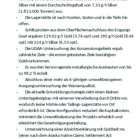
Silber mit einem Durchschnittsgehalt von 7,33 g/t Silber
(1.813.000 Tonnen) aus.
-
Die Lagerstätte ist nach Norden, Süden und in die Tiefe hin
offen.
-
Schlitzproben aus dem Oberflächenaufschluss des Erzgangs
Goat ergaben 129,02 g/t Gold (3,76 opt) und 290 g/t Gold (8,46
opt) mit 224 g/t Silber (6,53 opt).
-
Die LiDAR-Untersuchung des Konzessionsgebiets ergab
zahlreiche Ziele – die ersten getesteten Ziele bestätigten
Goldvorkommen.
-
Es wurden hervorragende metallurgische Ausbeuten von bis
zu 98,2 % erzielt.
-
Abschluss einer mehr als 6-jährigen umweltbezogenen
Ausgangsuntersuchung der Wasserqualität.
-
Die aktuelle Entwicklungsstrategie sieht einen kleinen
Untertagebergbau mit externer Verarbeitung durch Dritte vor,
wodurch keine Mühle oder Tailings-Lagerstätte vor Ort
erforderlich ist. Diese Konfiguration reduziert die Kapitalkosten,
minimiert die Umweltbelastung des Projekts erheblich und
erleichtert die Genehmigungserteilung.
-
Unterzeichnung einer Absichtserklärung mit Goldbelt Inc.
(einer nach dem Alaska Native Claims Settlement Act