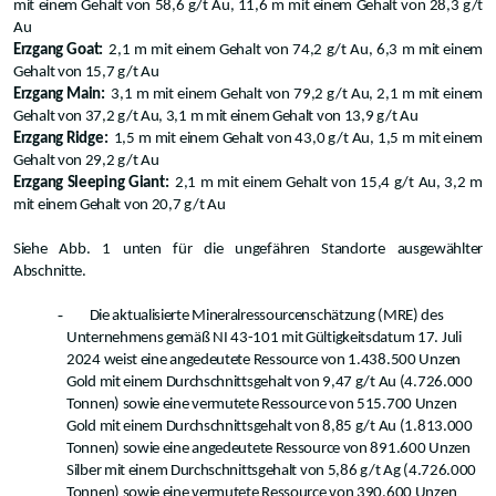
mit einem Gehalt von 58,6 g/t Au, 11,6 m mit einem Gehalt von 28,3 g/t
Au
Erzgang Goat:
2,1 m mit einem Gehalt von 74,2 g/t Au, 6,3 m mit einem
Gehalt von 15,7 g/t Au
Erzgang Main:
3,1 m mit einem Gehalt von 79,2 g/t Au, 2,1 m mit einem
Gehalt von 37,2 g/t Au, 3,1 m mit einem Gehalt von 13,9 g/t Au
Erzgang Ridge:
1,5 m mit einem Gehalt von 43,0 g/t Au, 1,5 m mit einem
Gehalt von 29,2 g/t Au
Erzgang Sleeping Giant:
2,1 m mit einem Gehalt von 15,4 g/t Au, 3,2 m
mit einem Gehalt von 20,7 g/t Au
Siehe Abb. 1 unten für die ungefähren Standorte ausgewählter
Abschnitte.
-
Die aktualisierte Mineralressourcenschätzung (MRE) des
Unternehmens gemäß NI 43-101 mit Gültigkeitsdatum 17. Juli
2024 weist eine angedeutete Ressource von 1.438.500 Unzen
Gold mit einem Durchschnittsgehalt von 9,47 g/t Au (4.726.000
Tonnen) sowie eine vermutete Ressource von 515.700 Unzen
Gold mit einem Durchschnittsgehalt von 8,85 g/t Au (1.813.000
Tonnen) sowie eine angedeutete Ressource von 891.600 Unzen
Silber mit einem Durchschnittsgehalt von 5,86 g/t Ag (4.726.000
Tonnen) sowie eine vermutete Ressource von 390.600 Unzen