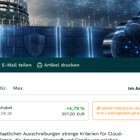
 E-Mail teilen
Artikel drucken
0J
Max
Im Ar
phabet
+4,79
%
🎁 SMARTBROKER+ Akt
Ihre Lieblingsaktie ge
.08.26
307,00
EUR
staatlichen Ausschreibungen strenge Kriterien für Cloud-
agen, die Amazon, Microsoft und Google von solchen