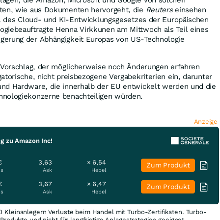
nten, wie aus Dokumenten hervorgeht, die
Reuters
einsehen
eil des Cloud- und KI-Entwicklungsgesetzes der Europäischen
giebeauftragte Henna Virkkunen am Mittwoch als Teil eines
gerung der Abhängigkeit Europas von US-Technologie
e Vorschlag, der möglicherweise noch Änderungen erfahren
atorische, nicht preisbezogene Vergabekriterien ein, darunter
nd Hardware, die innerhalb der EU entwickelt werden und die
hnologiekonzerne benachteiligen würden.
Anzeige
ng zu Amazon Inc!
€
3,63
× 6,54
Zum Produkt
is
Ask
Hebel
€
3,67
× 6,47
Zum Produkt
is
Ask
Hebel
0 Kleinanlegern Verluste beim Handel mit Turbo-Zertifikaten. Turbo-
e Produkte und nicht für langfristige Anlagestrategien geeignet.