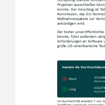
Projekten ausschließen kön
konnte. Der Vorschlag ist T
Kommission, das EU-Technolo
Maßnahmenpakets zur Verrin
ankündigen wird.
Der bisher unveröffentlicht
könnte, führt außerdem oblig
Anforderungen an Software u
große US-amerikanische Tec
Handeln Sie Ihre Einschätzu
315,68
Short
Basispre
232,97
Long
Basispre
Im Durchschnitt erleiden 7 von 1
Zertifikate sind hoch risikoreich