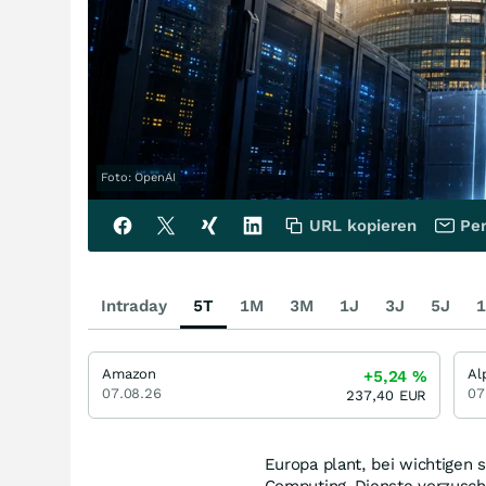
Foto: OpenAI
URL kopieren
Per
Intraday
5T
1M
3M
1J
3J
5J
1
Amazon
Al
+5,24
%
07.08.26
07
237,40
EUR
Europa plant, bei wichtigen 
Computing-Dienste vorzuschl