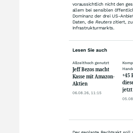
voraussichtlich nicht den g
allem bei sensiblen öffentli
Dominanz der drei US-Anbiet
Daten, die
Reuters
zitiert, 
Infrastrukturmarkts.
Lesen Sie auch
Allzeithoch genutzt
Kompl
Jeff Bezos macht
Hand
+45 
Kasse mit Amazon-
dies
Aktien
jetzt
06.08.26, 11:15
dem 
05.08
Der geplante Rechtsakt soll 