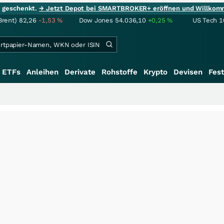
ie geschenkt.
→ Jetzt Depot bei SMARTBROKER+ eröffnen und Willkom
Brent)
82,26
-1,53
%
Dow Jones
54.036,10
+0,25
%
US Tech 1
ETFs
Anleihen
Derivate
Rohstoffe
Krypto
Devisen
Fest
+++
Sa