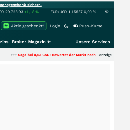
mensgeschenk sichern.
00
29.728,93
+1,18
%
EUR/USD
1,15587
0,00
%
Aktie geschenkt!
Login
Push-Kurse
zins
Broker-Magazin ✨
Unsere Services
ga bei 0,53 CAD: Bewertet der Markt noch immer nur die Hälfte der Story?
Anzeige