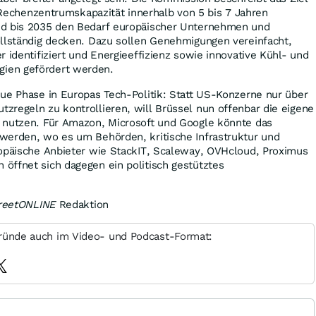
e Rechenzentrumskapazität innerhalb von 5 bis 7 Jahren
nd bis 2035 den Bedarf europäischer Unternehmen und
ollständig decken. Dazu sollen Genehmigungen vereinfacht,
r identifiziert und Energieeffizienz sowie innovative Kühl- und
ien gefördert werden.
ue Phase in Europas Tech-Politik: Statt US-Konzerne nur über
regeln zu kontrollieren, will Brüssel nun offenbar die eigene
 nutzen. Für Amazon, Microsoft und Google könnte das
werden, wo es um Behörden, kritische Infrastruktur und
ropäische Anbieter wie StackIT, Scaleway, OVHcloud, Proximus
öffnet sich dagegen ein politisch gestütztes
treetONLINE
Redaktion
ründe auch im Video- und Podcast-Format: