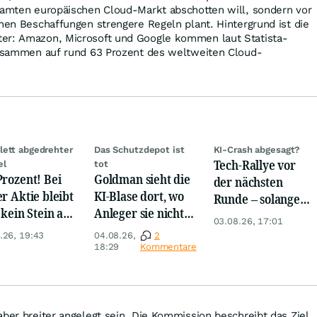
esamten europäischen Cloud-Markt abschotten will, sondern vor
chen Beschaffungen strengere Regeln plant. Hintergrund ist die
er: Amazon, Microsoft und Google kommen laut Statista-
zusammen auf rund 63 Prozent des weltweiten Cloud-
ett abgedrehter
Das Schutzdepot ist
KI-Crash abgesagt?
Tech-Rallye vor
el
tot
Prozent! Bei
Goldman sieht die
der nächsten
er Aktie bleibt
KI-Blase dort, wo
Runde – solange
 kein Stein auf
Anleger sie nicht
diese eine Zahl
03.08.26, 17:01
anderen!
suchen
weiter steigt
.26, 19:43
04.08.26,
2
18:29
Kommentare
aber breiter angelegt sein. Die Kommission beschreibt das Ziel