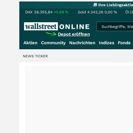
🎁 Ihre Lieblingsakt
DAX
26.355,84
+0,69
%
Gold
4.342,26
0,00
%
Öl (
Depot eröffnen
Aktien
Community
Nachrichten
Indizes
Fonds
NEWS TICKER