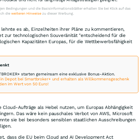
en Bedingungen und die Basisinformationsblätter erhalten Sie bei Klick auf das
uch die
weiteren Hinweise
zu dieser Werbung.
lehnte es ab, Einzelheiten ihrer Pläne zu kommentieren,
ket zur technologischen Souveränität "entscheidend für die
logischen Kapazitäten Europas, für die Wettbewerbsfähigkeit
henkt
ROKER+ starten gemeinsam eine exklusive Bonus-Aktion.
 ein Depot bei Smartbroker+ und erhalten als Willkommensgeschenk
tien im Wert von 50 Euro!
he Cloud-Aufträge als Hebel nutzen, um Europas Abhängigkeit
ingern. Das wäre kein pauschales Verbot von AWS, Microsoft
nnte sie bei besonders sensiblen staatlichen Ausschreibungen
ligen.
tet, dass die EU beim Cloud and AI Development Act