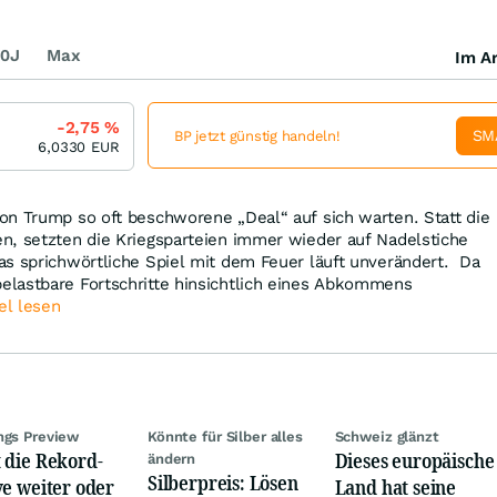
0J
Max
Im Ar
-2,75
%
SM
BP jetzt günstig handeln!
6,0330
EUR
on Trump so oft beschworene „Deal“ auf sich warten. Statt die
n, setzten die Kriegsparteien immer wieder auf Nadelstiche
as sprichwörtliche Spiel mit dem Feuer läuft unverändert. Da
lastbare Fortschritte hinsichtlich eines Abkommens
el lesen
ngs Preview
Könnte für Silber alles
Schweiz glänzt
 die Rekord-
Dieses europäische
ändern
Silberpreis: Lösen
ye weiter oder
Land hat seine