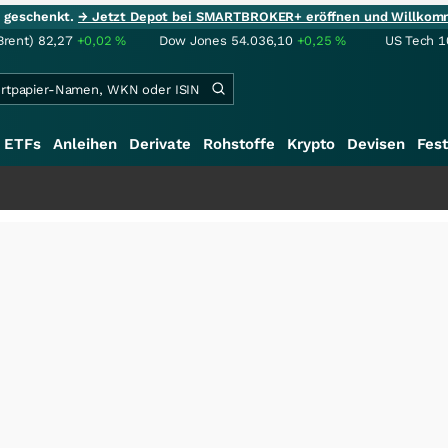
ie geschenkt.
→ Jetzt Depot bei SMARTBROKER+ eröffnen und Willkom
Brent)
82,27
+0,02
%
Dow Jones
54.036,10
+0,25
%
US Tech 1
ETFs
Anleihen
Derivate
Rohstoffe
Krypto
Devisen
Fest