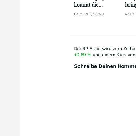
kommt die
brin
Dividendenerhöhung!
Wert
04.08.26, 10:58
vor 1
Die BP Aktie wird zum Zeitpu
+0,89
%
und einem Kurs von
Schreibe Deinen Komm