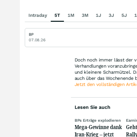
Intraday
5T
1M
3M
1J
3J
5J
1
BP
07.08.26
Doch noch immer lässt der v
Verhandlungen voranzubringe
und kleinere Scharmützel. D
auch über das Wochenende be
Jetzt den vollständigen Artik
Lesen Sie auch
BPs Erträge explodieren
Earni
Mega-Gewinne dank
Geht
Iran-Krieg – jetzt
Rall