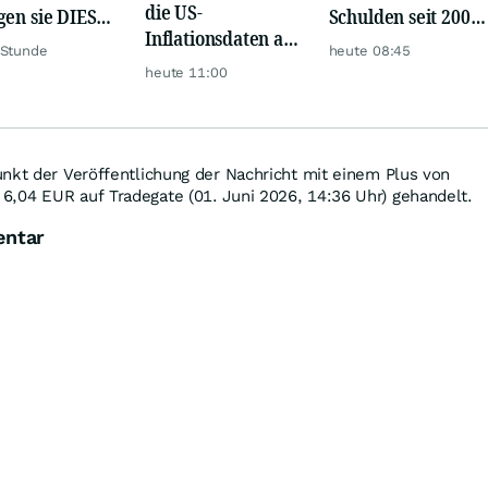
die US-
gen sie DIESE
Schulden seit 2002
Inflationsdaten am
e jetzt zu Fall?
versiebenfacht
 Stunde
heute 08:45
Mittwoch eine
heute 11:00
große Rallye aus?
nkt der Veröffentlichung der Nachricht mit einem Plus von
 6,04
EUR
auf Tradegate (01. Juni 2026, 14:36 Uhr) gehandelt.
entar