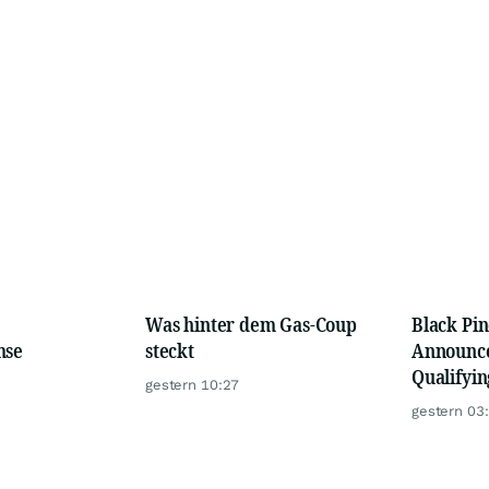
Was hinter dem Gas-Coup
Black Pi
mse
steckt
Announce
Qualifyin
gestern 10:27
gestern 03