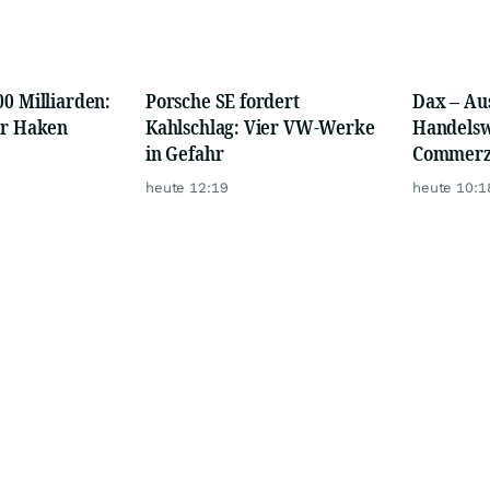
00 Milliarden:
Porsche SE fordert
Dax – Aus
er Haken
Kahlschlag: Vier VW-Werke
Handelsw
in Gefahr
Commerzb
nach Zahl
heute 12:19
heute 10:1
anbrenn