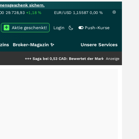
mensgeschenk sichern.
00
29.728,93
+1,18
%
EUR/USD
1,15587
0,00
%
Aktie geschenkt!
Login
Push-Kurse
zins
Broker-Magazin ✨
Unsere Services
+++
Saga bei 0,53 CAD: Bewertet der Markt noch immer nur die Hälfte der
Anzeige