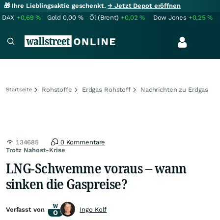
🎁 Ihre Lieblingsaktie geschenkt.
→ Jetzt Depot eröffnen
DAX
+0,69
%
Gold
0,00
%
Öl (Brent)
+0,02
%
Dow Jones
+0,25
%
Rohstoffe
Erdgas Rohstoff
Nachrichten zu Erdgas
Startseite
134685
0 Kommentare
Trotz Nahost-Krise
LNG-Schwemme voraus – wann
sinken die Gaspreise?
Verfasst von
Ingo Kolf