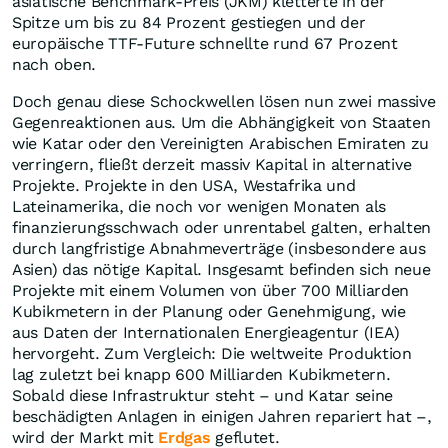
asiatische Benchmark-Preis (JKM) kletterte in der
Spitze um bis zu 84 Prozent gestiegen und der
europäische TTF-Future schnellte rund 67 Prozent
nach oben.
Doch genau diese Schockwellen lösen nun zwei massive
Gegenreaktionen aus. Um die Abhängigkeit von Staaten
wie Katar oder den Vereinigten Arabischen Emiraten zu
verringern, fließt derzeit massiv Kapital in alternative
Projekte. Projekte in den USA, Westafrika und
Lateinamerika, die noch vor wenigen Monaten als
finanzierungsschwach oder unrentabel galten, erhalten
durch langfristige Abnahmeverträge (insbesondere aus
Asien) das nötige Kapital. Insgesamt befinden sich neue
Projekte mit einem Volumen von über 700 Milliarden
Kubikmetern in der Planung oder Genehmigung, wie
aus Daten der Internationalen Energieagentur (IEA)
hervorgeht. Zum Vergleich: Die weltweite Produktion
lag zuletzt bei knapp 600 Milliarden Kubikmetern.
Sobald diese Infrastruktur steht – und Katar seine
beschädigten Anlagen in einigen Jahren repariert hat –,
wird der Markt mit
Erdgas
geflutet.