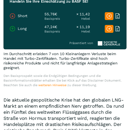
Handeln Sie Ihre Einschätzung zu BASF SE!
55,76€
× 11,42
Short
Basispreis
Hebel
47,24€
× 11,19
Long
Basispreis
Hebel
Präsentiert von
Im Durchschnitt erleiden 7 von 10 Kleinanlegern Verluste beim
Handel mit Turbo-Zertifikaten. Turbo-Zertifikate sind hoch
risikoreiche Produkte und nicht für langfristige Anlagestrategien
geeignet.
Den Basisprospekt sowie die Endgültigen Bedingungen und die
Basisinformationsblätter erhalten Sie bei Klick auf das Disclaimer Dokument.
Beachten Sie auch die
weiteren Hinweise
zu dieser Werbung.
Die aktuelle geopolitische Krise hat den globalen LNG-
Markt an einem empfindlichen Nerv getroffen. Da rund
ein Fünftel des weltweiten Flüssiggases durch die
Straße von Hormus transportiert wird, reagierten die
Handelsplätze mit drastischen Risikoaufschlägen. Der