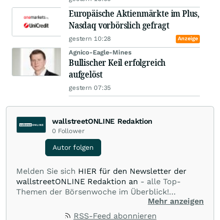
Europäische Aktienmärkte im Plus,
Nasdaq vorbörslich gefragt
gestern 10:28
Anzeige
Agnico-Eagle-Mines
Bullischer Keil erfolgreich
aufgelöst
gestern 07:35
wallstreetONLINE Redaktion
0
Follower
Autor folgen
Melden Sie sich
HIER für den Newsletter der
wallstreetONLINE Redaktion an
- alle Top-
Themen der Börsenwoche im Überblick!
Mehr anzeigen
Verpassen Sie kein wichtiges Anleger-Thema!
Für
Beiträge auf diesem journalistischen Channel ist
RSS-Feed abonnieren