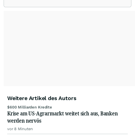
die Chefredaktion der wallstreetONLINE
Redaktion verantwortlich.
Die Fachjournalisten
der wallstreetONLINE Redaktion berichten hier
mit ihren Kolleginnen und Kollegen aus den
Partnerredaktionen exklusiv, fundiert,
ausgewogen sowie unabhängig für den Anleger.
Die Zentralredaktion recherchiert intensiv, um
Anlegern der Kategorie Selbstentscheider
relevante Informationen für ihre
Anlageentscheidungen liefern zu können.
NEU:
Podcast "Börse, Baby!"
Weitere Artikel des Autors
$600 Milliarden Kredite
Krise am US-Agrarmarkt weitet sich aus, Banken
werden nervös
vor 8 Minuten