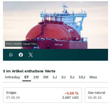
Foto: Stefan Sauer/dpa
5 im Artikel enthaltene Werte
Intraday
5T
1M
3M
1J
3J
5J
10J
Max
Erdgas
Gas natural
-4,68
%
07.08.26
2,687
USD
06.08.26