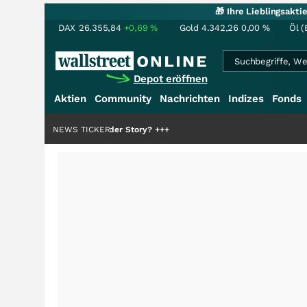
🎁 Ihre Lieblingsakt
DAX
26.355,84
+0,69
%
Gold
4.342,26
0,00
%
Öl (
Depot eröffnen
Aktien
Community
Nachrichten
Indizes
Fonds
die Hälfte der Story?
NEWS TICKER
+++