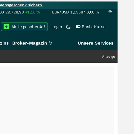
mensgeschenk sichern.
00
29.728,93
+1,18
%
EUR/USD
1,15587
0,00
%
Aktie geschenkt!
Login
Push-Kurse
zins
Broker-Magazin ✨
Unsere Services
Anzeige