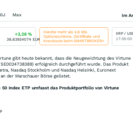
0J
Max
Im Ar
Handle mehr als 4,6 Mio.
XRP / US
+3,28
%
Optionsscheine, Zertifikate und
17:05:00
39,63934074
EUR
Knockouts beim SMARTBROKER+
irtune gibt heute bekannt, dass die Neugewichtung des Virtune
: SE0024738389) erfolgreich durchgeführt wurde. Das Produkt
Xetra, Nasdaq Stockholm und Nasdaq Helsinki, Euronext
an der Warschauer Börse gelistet.
50 Index ETP umfasst das Produktportfolio von Virtune
P