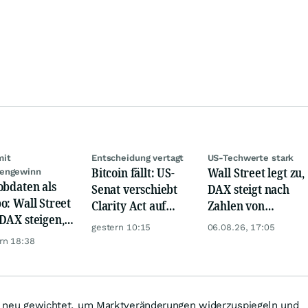
mit
Entscheidung vertagt
US-Techwerte stark
Bitcoin fällt: US-
Wall Street legt zu,
engewinn
obdaten als
Senat verschiebt
DAX steigt nach
o: Wall Street
Clarity Act auf
Zahlen von
DAX steigen,
September
Telekom, Henkel
gestern 10:15
06.08.26, 17:05
 glänzt
rn 18:38
ich neu gewichtet, um Marktveränderungen widerzuspiegeln und