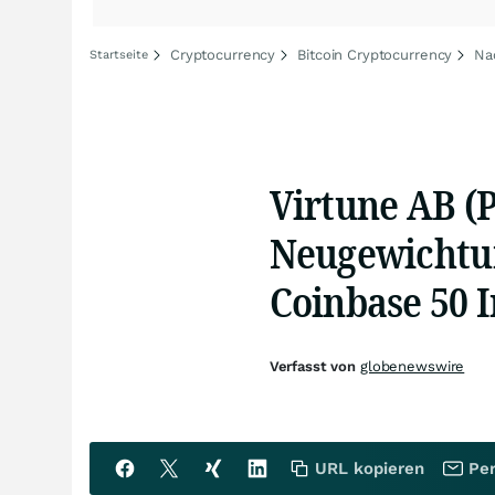
Cryptocurrency
Bitcoin Cryptocurrency
Na
Startseite
Virtune AB (P
Neugewichtun
Coinbase 50 
Verfasst von
globenewswire
URL kopieren
Per