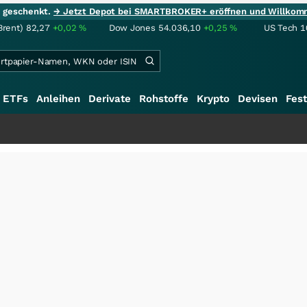
ie geschenkt.
→ Jetzt Depot bei SMARTBROKER+ eröffnen und Willkom
Brent)
82,27
+0,02
%
Dow Jones
54.036,10
+0,25
%
US Tech 1
ETFs
Anleihen
Derivate
Rohstoffe
Krypto
Devisen
Fest