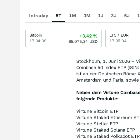
Intraday
5T
1M
3M
1J
3J
5J
1
Bitcoin
LTC / EUR
+3,42
%
17:04:39
17:05:04
65.075,34
USD
Stockholm, 1. Juni 2026 – V
Coinbase 50 Index ETP (ISIN
ist an der Deutschen Börse 
Amsterdam und Paris, sowie 
Neben dem Virtune Coinbase 
folgende Produkte:
Virtune Bitcoin ETP
Virtune Staked Ethereum ET
Virtune Stellar ETP
Virtune Staked Solana ETP
Virtune Staked Polkadot ETP