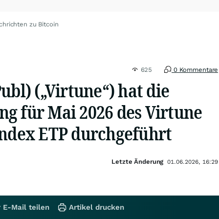
chrichten zu Bitcoin
625
0 Kommentare
ubl) („Virtune“) hat die
g für Mai 2026 des Virtune
Index ETP durchgeführt
Letzte Änderung
01.06.2026, 16:29
 E-Mail teilen
Artikel drucken