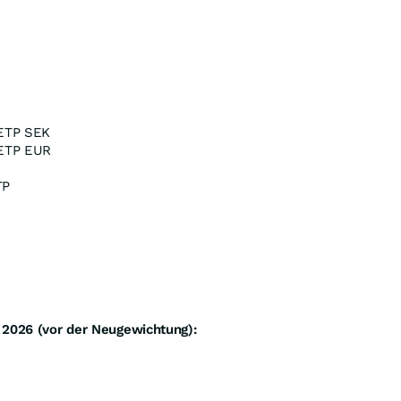
 ETP SEK
 ETP EUR
TP
 2026 (vor der Neugewichtung):