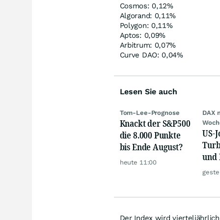
Cosmos: 0,12%
Algorand: 0,11%
Polygon: 0,11%
Aptos: 0,09%
Arbitrum: 0,07%
Curve DAO: 0,04%
Lesen Sie auch
Tom-Lee-Prognose
DAX 
Knackt der S&P500
Woch
US-J
die 8.000 Punkte
Turb
bis Ende August?
und 
heute 11:00
Gold
geste
Der Index wird vierteljährl